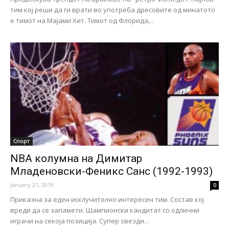
тим кој реши да ги врати во употреба дресовите од минатото
е тимот на Мајами Хит. Тимот од Флорида,...
Спорт
NBA колумна на Димитар
Младеновски-Феникс Санс (1992-1993)
January 21, 2019
0
Приказна за еден исклучително интересен тим. Состав кој
вреди да се запамети. Шампионски кандитат со одлични
играчи на секоја позиција. Супер ѕвезди...