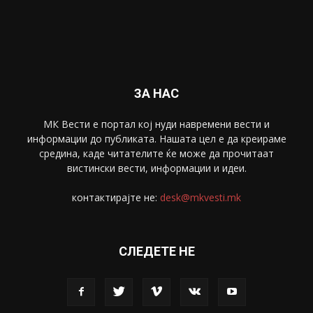
Забава
4695
Спорт
4099
Скопје
1633
Економија
1390
Uncategorised
4
blog
1
ЗА НАС
МК Вести е портал коj нуди навремени вести и
информации до публиката. Нашата цел е да креираме