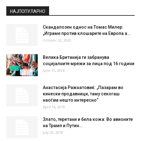
Scattered Clouds
°
27.4
°
C
27.4
°
27.4
43 %
2.1kmh
37 %
FRI
SAT
SUN
MON
TUE
27
°
36
°
39
°
39
°
40
°
НАЈПОПУЛАРНО
Скандалозен однос на Томас Милер:
„Играме против клошарите на Европа а...
October 22, 2020
Велика Британија ги забранува
социјалните мрежи за лица под 16 години