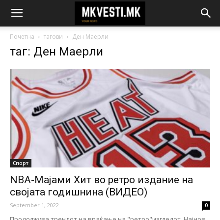
Почетна
тагови
Ден Маерли
таг: Ден Маерли
Спорт
NBA-Мајами Хит во ретро издание на
својата годишнина (ВИДЕО)
September 1, 2022
0
Продолжува трендот на враќање на "ретро"изгледот. Најнов