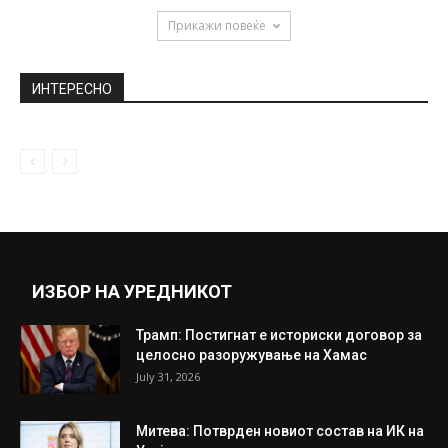
June 15, 2026
Анастасија Ражнатовиќ: „Пазарам во
кинески продавници, таму секогаш
наоѓам нешто интересно“
April 16, 2019
Злато, теретани и бела кожа: Во авионите
на Трамп и Путин...
July 20, 2018
Прикажи повеќе
ИНТЕРЕСНО