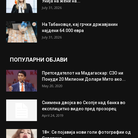
ИЗБОР НА УРЕДНИКОТ
Трамп: Постигнат е историски договор за
целосно разоружување на Хамас
July 31, 2026
Митева: Потврден новиот состав на ИК на
Унија на жени на...
July 31, 2026
На Табановце, кај грчки државјанин
најдени 64.000 евра
July 31, 2026
ПОПУЛАРНИ ОБЈАВИ