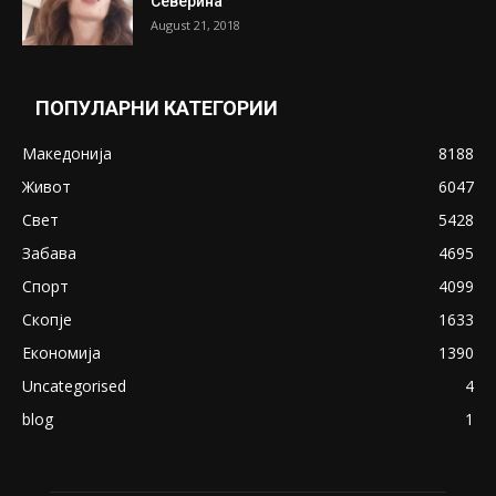
Претседателот на Мадагаскар: СЗО ни
Понуди 20 Милиони Долари Мито ако...
May 20, 2020
Снимена двојка во Скопје над банка во
експлицитно видео пред прозорец
April 24, 2019
18+: Се појавија нови голи фотографии од
Северина
August 21, 2018
ПОПУЛАРНИ КАТЕГОРИИ
Македонија
8188
Живот
6047
Свет
5428