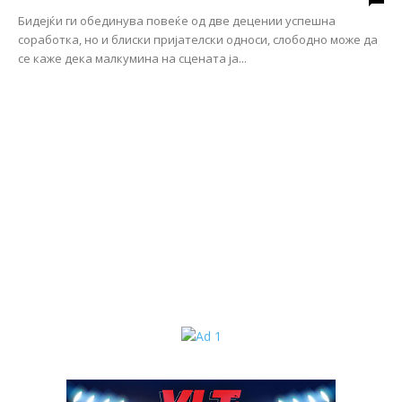
Бидејќи ги обединува повеќе од две децении успешна
соработка, но и блиски пријателски односи, слободно може да
се каже дека малкумина на сцената ја...