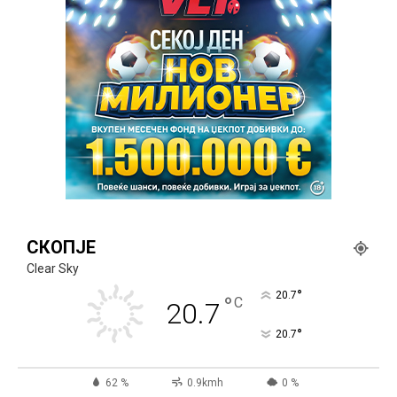
СКОПЈЕ
Clear Sky
°
20.7
°
C
20.7
°
20.7
62 %
0.9kmh
0 %