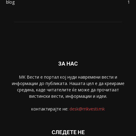
blog
1
ЗА НАС
МК Вести е портал коj нуди навремени вести и
информации до публиката. Нашата цел е да креираме
средина, каде читателите ќе може да прочитаат
вистински вести, информации и идеи.
контактирајте не:
desk@mkvesti.mk
СЛЕДЕТЕ НЕ