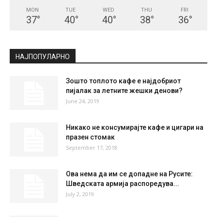
MON
TUE
WED
THU
FRI
37
°
40
°
40
°
38
°
36
°
НАЈПОПУЛАРНО
Зошто топлото кафе е најдобриот
пијалак за летните жешки денови?
June 24, 2019
Никако не консумирајте кафе и цигари на
празен стомак
September 17, 2018
Ова нема да им се допадне на Русите:
Шведската армија распоредува...
July 2, 2019