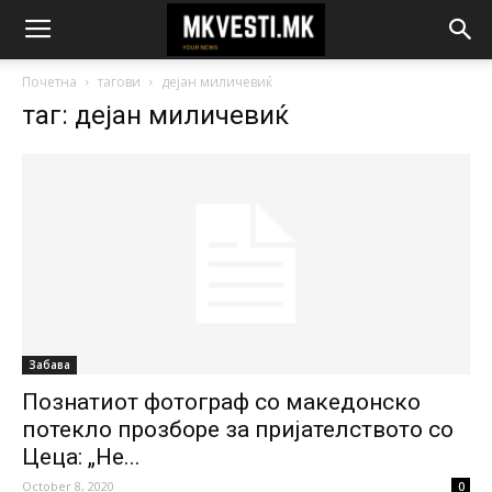
Почетна
тагови
дејан миличевиќ
таг: дејан миличевиќ
Забава
Познатиот фотограф со македонско
потекло прозборе за пријателството со
Цеца: „Не...
October 8, 2020
0