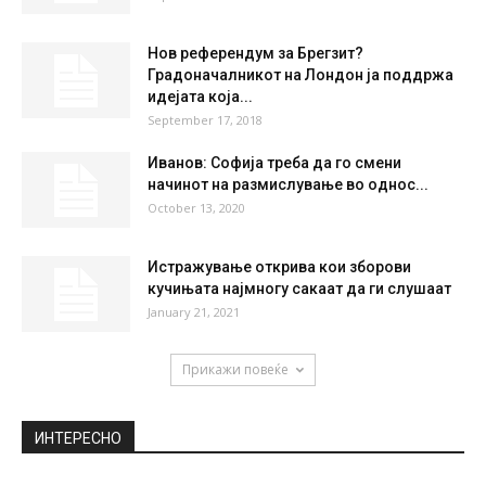
Нов референдум за Брегзит?
Градоначалникот на Лондон ја поддржа
идејата која...
September 17, 2018
Иванов: Софија треба да го смени
начинот на размислување во однос...
October 13, 2020
Истражување открива кои зборови
кучињата најмногу сакаат да ги слушаат
January 21, 2021
Прикажи повеќе
ИНТЕРЕСНО