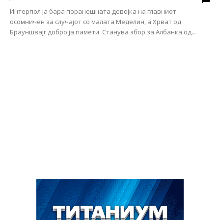
Интерпол ја бара поранешната девојка на главниот
осомничен за случајот со малата Меделин, а Хрват од
Брауншвајг добро ја памети. Станува збор за Албанка од...