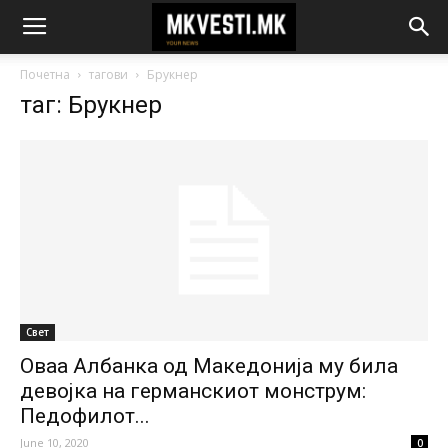
Почетна
тагови
Брукнер
таг: Брукнер
Свет
Оваа Албанка од Македонија му била
девојка на германскиот монструм:
Педофилот...
June 10, 2020
0