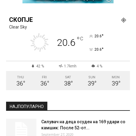
СКОПЈЕ
Clear Sky
°
20.6
°
C
20.6
°
20.6
42 %
1.7kmh
4 %
THU
FRI
SAT
SUN
MON
36
°
36
°
38
°
39
°
39
°
НАЈПОПУЛАРНО
Силувач на деца осуден на 169 удари со
камшик: После 52-от...
September 27, 2020