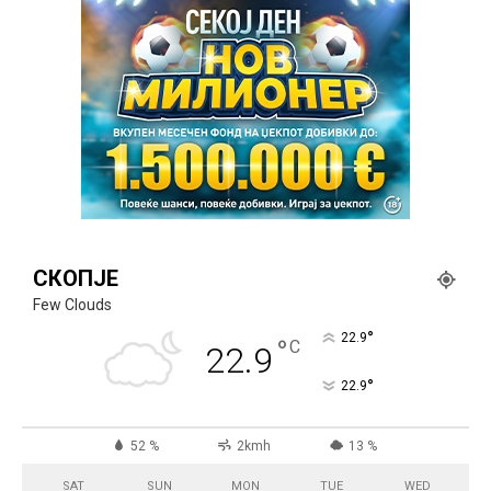
СКОПЈЕ
Few Clouds
°
22.9
°
C
22.9
°
22.9
52 %
2kmh
13 %
SAT
SUN
MON
TUE
WED