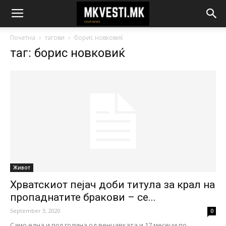
Почетна
тагови
борис новковиќ
таг: борис новковиќ
Живот
Хрватскиот пејач доби титула за крал на
пропаднатите бракови – се...
September 3, 2020
0
Само една и пол година од венчавката и 17 месеци по