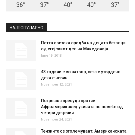
36
°
37
°
40
°
40
°
37
°
НАЈПОПУЛАРНО
Петта светска средба на децата бегалци
од егејскиот дел на Македонија
June 19, 2018
43 години е во затвор, сега е утврдено
дека е невин...
November 12, 2021
Погрешна пресуда против
Афроамериканец укината по повеќе од
четири децении
November 24, 2021
Тензиите се зголемуваат: Американската