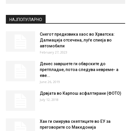
НАЈПОПУЛАРНО
Снегот предизвика хаос во Хрватска:
Далмација отсечена, луѓе спиеја во
автомобили
February 27, 2023
Денес завршете ги обврските до
претпладне, потоа следува невреме- а
еве...
June 26, 2019
Дрвјата во Карпош асфалтирани (ФОТО)
July 12, 2018
Хан ги смирува скептиците во ЕУ за
преговорите со Македонија