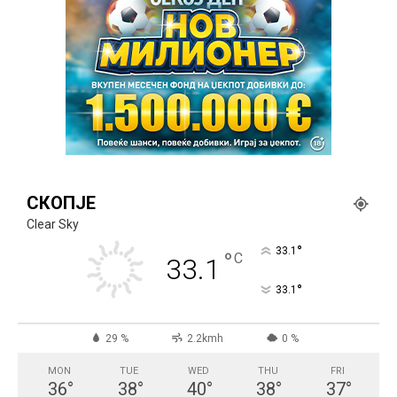
СКОПЈЕ
Clear Sky
°
33.1
°
C
33.1
°
33.1
29 %
2.2kmh
0 %
MON
TUE
WED
THU
FRI
36
°
38
°
40
°
38
°
37
°