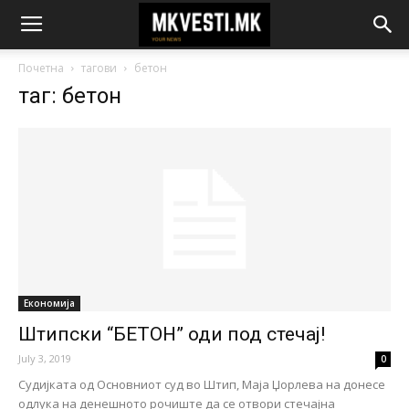
Почетна
тагови
бетон
таг: бетон
Економија
Штипски “БЕТОН” оди под стечај!
July 3, 2019
0
Судијката од Основниот суд во Штип, Маја Џорлева на донесе
одлука на денешното рочиште да се отвори стечајна