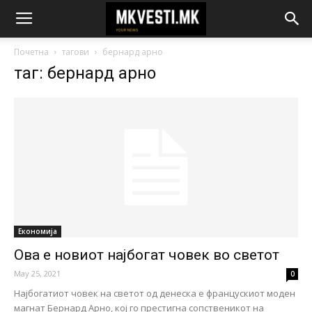
Почетна
тагови
бернард арно
таг: бернард арно
Економија
Ова е новиот најбогат човек во светот
May 25, 2021
0
Најбогатиот човек на светот од денеска е францускиот моден
магнат Бернард Арно, кој го престигна сопственикот на