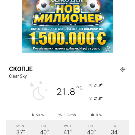
СКОПЈЕ
Clear Sky
°
21.8
°
C
21.8
°
21.8
53 %
0.9kmh
0 %
MON
TUE
WED
THU
FRI
37
°
40
°
41
°
40
°
34
°