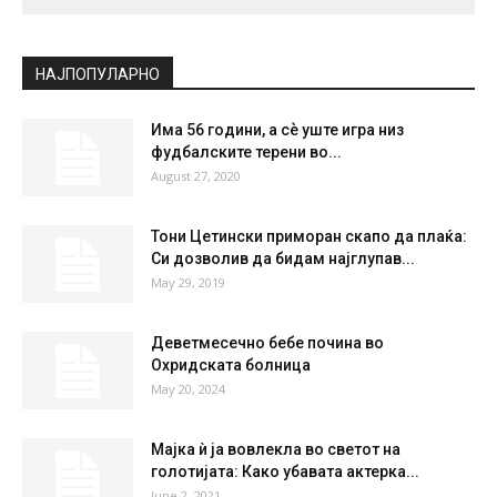
НАЈПОПУЛАРНО
Има 56 години, а сѐ уште игра низ
фудбалските терени во...
August 27, 2020
Тони Цетински приморан скапо да плаќа:
Си дозволив да бидам најглупав...
May 29, 2019
Деветмесечно бебе почина во
Охридската болница
May 20, 2024
Мајка ѝ ја вовлекла во светот на
голотијата: Како убавата актерка...
June 2, 2021