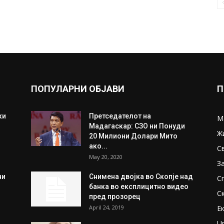
ПОПУЛАРНИ ОБЈАВИ
П
ки
Претседателот на
М
Мадагаскар: СЗО ни Понуди
Ж
20 Милиони Долари Мито
ако...
С
May 20, 2020
З
ни
Снимена двојка во Скопје над
С
банка во експлицитно видео
С
пред прозорец
April 24, 2019
Е
U