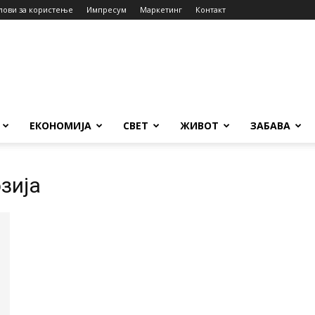
лови за користење
Импресум
Маркетинг
Контакт
ЕКОНОМИЈА
СВЕТ
ЖИВОТ
ЗАБАВА
зија