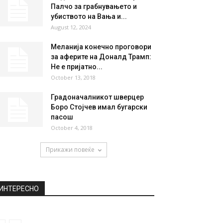
Палчо за грабнувањето и
убиството на Вања и...
August 12, 2024
Меланија конечно проговори
за аферите на Доналд Трамп:
Не е пријатно...
October 13, 2018
Градоначалникот шверцер
Боро Стојчев имал бугарски
пасош
October 4, 2018
Прикажи повеќе
ИНТЕРЕСНО