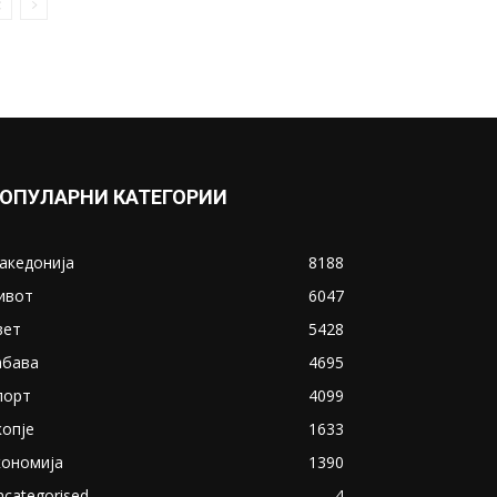
ОПУЛАРНИ КАТЕГОРИИ
акедонија
8188
ивот
6047
вет
5428
абава
4695
порт
4099
копје
1633
кономија
1390
ncategorised
4