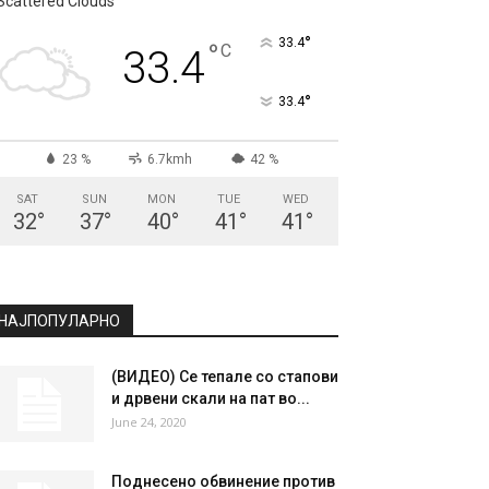
Scattered Clouds
°
33.4
°
C
33.4
°
33.4
23 %
6.7kmh
42 %
SAT
SUN
MON
TUE
WED
32
°
37
°
40
°
41
°
41
°
НАЈПОПУЛАРНО
(ВИДЕО) Се тепале со стапови
и дрвени скали на пат во...
June 24, 2020
Поднесено обвинение против