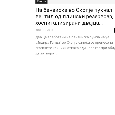
Скопје
На бензиска во Скопје пукнал
вентил од плински резервоар,
хоспитализирани двајца...
June 11, 2018
Двајца вработени на бензинска пумпа на ул.
„Индира Ганди“ во Скопје синоќа се пренесени 
скопските клиники откако вдишале гас при оби
да затворат...