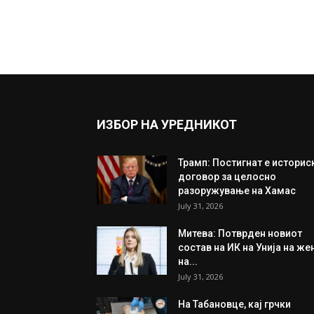
ИЗБОР НА УРЕДНИКОТ
Трамп: Постигнат е историс
договор за целосно
разоружување на Хамас
July 31, 2026
Митева: Потврден новиот
состав на ИК на Унија на же
на...
July 31, 2026
На Табановце, кај грчки