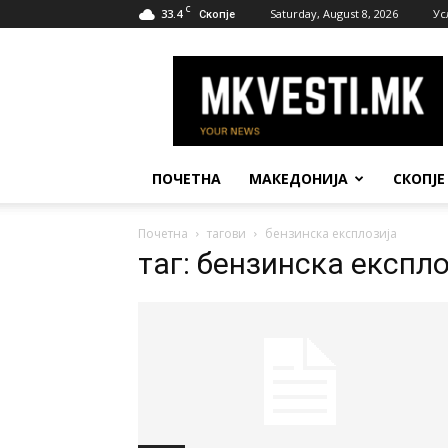
C
33.4
Saturday, August 8, 2026
Ус
Скопје
МК
Вести
ПОЧЕТНА
МАКЕДОНИЈА
СКОПЈЕ
Почетна
тагови
бензинска експлозија
таг: бензинска експло