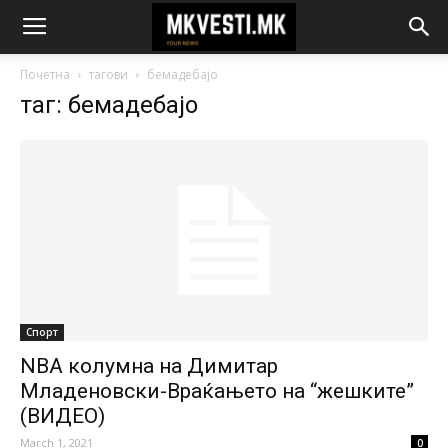
Почетна
тагови
бемадебајо
таг: бемадебајо
Спорт
NBA колумна на Димитар
Младеновски-Враќањето на “жешките”
(ВИДЕО)
March 1, 2021
0