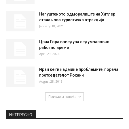
Напуштеното одморалиште на Хитлер
стана нова туристичка атракција
January 18, 2021
Црна Гора воведува седумчасовно
работно време
April 29, 2024
Иран ќе ги надмине проблемите, порача
претседателот Рохани
August 28, 2018
Прикажи повеќе
ИНТЕРЕСНО