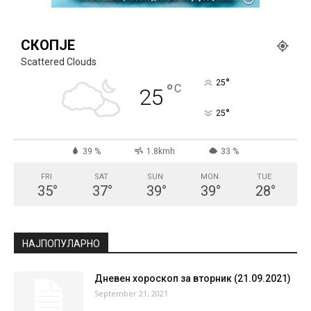
СКОПЈЕ
Scattered Clouds
°
25
°
C
25
°
25
39 %
1.8kmh
33 %
FRI
SAT
SUN
MON
TUE
35
°
37
°
39
°
39
°
28
°
НАЈПОПУЛАРНО
Дневен хороскоп за вторник (21.09.2021)
September 21, 2021