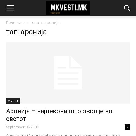
Почетна
тагови
аронија
таг: аронија
Живот
Аронија – најлековитото овошје во
светот
September 20, 2018
0
Аронијата (Aronia melanocarоa), претставува грмушка која