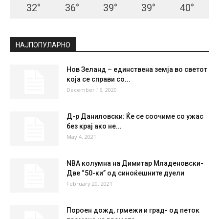
32
°
36
°
39
°
39
°
40
°
НАЈПОПУЛАРНО
Нов Зеланд – единствена земја во светот
која се справи со...
December 16, 2020
Д-р Даниловски: Ќе се соочиме со ужас
без крај ако не...
May 4, 2021
NBA колумна на Димитар Младеновски-
Две “50-ки” од синоќешните дуели
February 20, 2021
Пороен дожд, грмежи и град- од петок