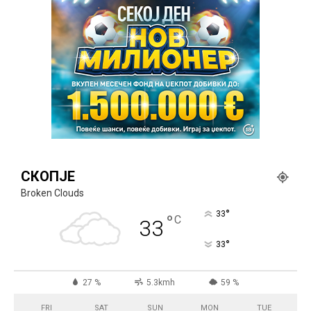
СКОПЈЕ
Broken Clouds
°
33
°
C
33
°
33
27 %
5.3kmh
59 %
FRI
SAT
SUN
MON
TUE