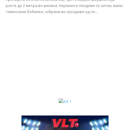
расте до 2 метра во висина. Нејзините плодови се ситни, мали,
темносини бобинки, собрани во гроздови од по...