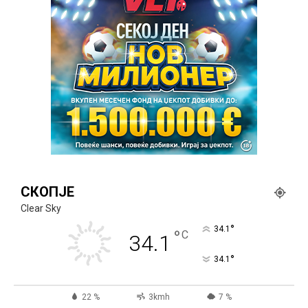
СКОПЈЕ
Clear Sky
°
34.1
°
C
34.1
°
34.1
22 %
3kmh
7 %