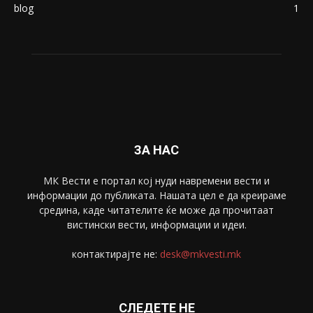
blog
1
ЗА НАС
МК Вести е портал коj нуди навремени вести и
информации до публиката. Нашата цел е да креираме
средина, каде читателите ќе може да прочитаат
вистински вести, информации и идеи.
контактирајте не:
desk@mkvesti.mk
СЛЕДЕТЕ НЕ