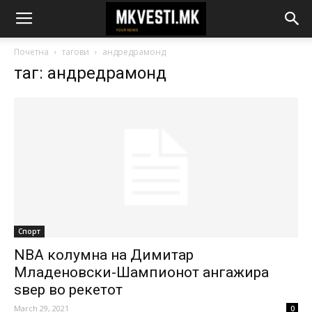
Почетна
тагови
андредрамонд
таг: андредрамонд
Спорт
NBA колумна на Димитар
Младеновски-Шампионот ангажира
ѕвер во рекетот
March 29, 2021
0