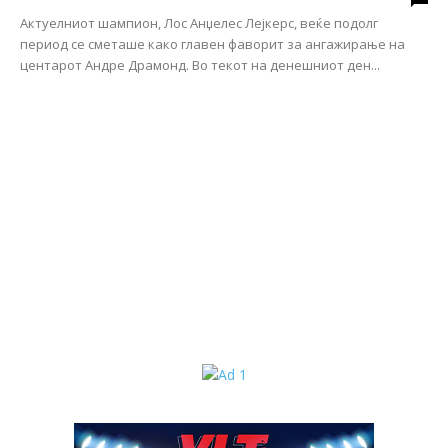
Актуелниот шампион, Лос Анџелес Лејкерс, веќе подолг
период се сметаше како главен фаворит за ангажирање на
центарот Андре Драмонд. Во текот на денешниот ден...