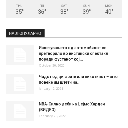
THU
FRI
SAT
SUN
MON
35
°
36
°
38
°
39
°
40
°
НАЈПОПУЛАРНО
Излегувањето од автомобилот се
претворило во вистински спектакл
поради фустанот кој...
October 30, 2020
Чадот од цигaрите или никотинот – што
повеќе им штети на...
January 12, 2021
NBA-Силно деби на Џејмс Харден
(ВИДЕО)
February 26, 2022