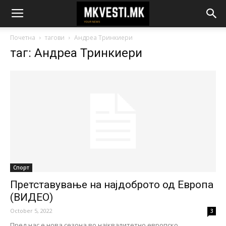
Почетна
тагови
Андреа Тринкиери
таг: Андреа Тринкиери
Спорт
Претставување на најдоброто од Европа
(ВИДЕО)
October 5, 2022
3
Пред нас е нова сезона во најквалитетно европско