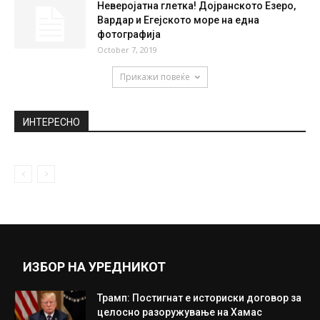
Вонредни вести: Уапсени Боки 13 и Зоки
Кичеец
July 15, 2019
Мицкоски: Коалицијата на ВМРО-ДПМНЕ
„Твоја Македонија“ застанува зад бранот
на промени
March 29, 2024
Неверојатна глетка! Дојранското Езеро,
Вардар и Егејското море на една
фотографија
October 7, 2019
Прикажи повеќе
ИНТЕРЕСНО