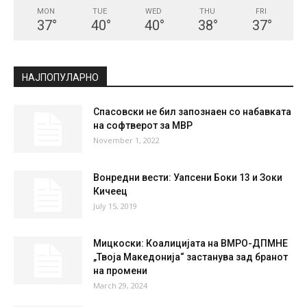
СКОПЈЕ
Clear Sky
°
27.6
°
C
27.6
°
27.6
41 %
1kmh
0 %
MON
TUE
WED
THU
FRI
37
°
40
°
40
°
38
°
37
°
НАЈПОПУЛАРНО
Спасовски не бил запознаен со набавката
на софтверот за МВР
November 1, 2022