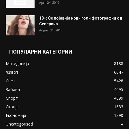
ПОПУЛАРНИ ОБЈАВИ
Претседателот на Мадагаскар: СЗО ни
Понуди 20 Милиони Долари Мито ако...
May 20, 2020
Снимена двојка во Скопје над банка во
експлицитно видео пред прозорец
April 24, 2019
18+: Се појавија нови голи фотографии од
Северина
August 21, 2018
ПОПУЛАРНИ КАТЕГОРИИ