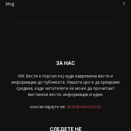
Македонија
8188
Живот
6047
Свет
5428
Забава
4695
Спорт
4099
Скопје
1633
Економија
1390
Uncategorised
4
blog
1