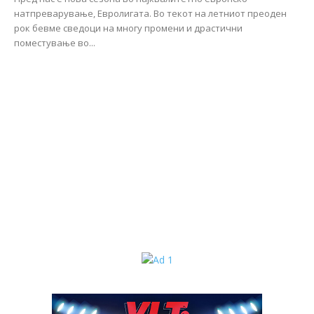
натпреварување, Евролигата. Во текот на летниот преоден
рок бевме сведоци на многу промени и драстични
поместување во...