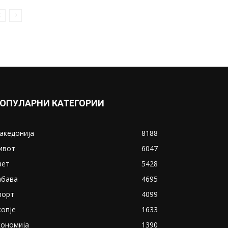
ОПУЛАРНИ КАТЕГОРИИ
акедонија
8188
ивот
6047
вет
5428
абава
4695
порт
4099
копје
1633
кономија
1390