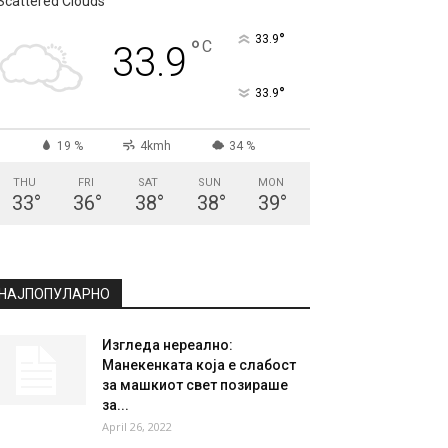
Scattered Clouds
°
33.9
°
C
33.9
°
33.9
19 %
4kmh
34 %
THU
FRI
SAT
SUN
MON
33
°
36
°
38
°
38
°
39
°
НАЈПОПУЛАРНО
Изгледа нереално:
Манекенката која е слабост
за машкиот свет позираше
за...
April 26, 2022