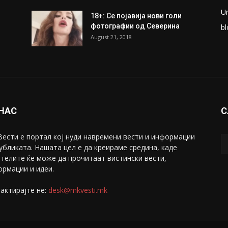
U
18+: Се појавија нови голи
фотографии од Северина
bl
August 21, 2018
 НАС
С
ести е портал коj нуди навремени вести и информации
убликата. Нашата цел е да креираме средина, каде
телите ќе може да прочитаат вистински вести,
рмации и идеи.
актирајте не:
desk@mkvesti.mk