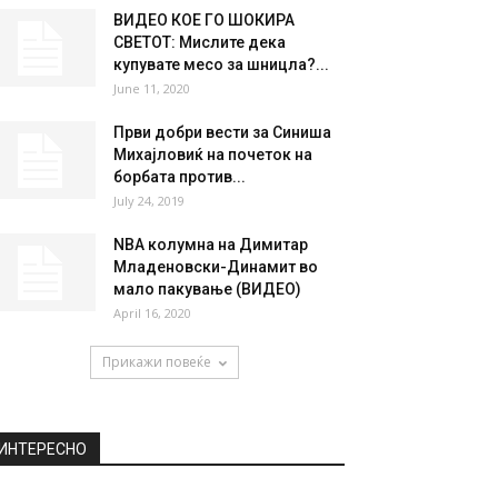
ВИДЕО КОЕ ГО ШОКИРА
СВЕТОТ: Мислите дека
купувате месо за шницла?...
June 11, 2020
Први добри вести за Синиша
Михајловиќ на почеток на
борбата против...
July 24, 2019
NBA колумна на Димитар
Младеновски-Динамит во
мало пакување (ВИДЕО)
April 16, 2020
Прикажи повеќе
ИНТЕРЕСНО