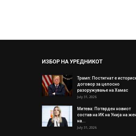
ИЗБОР НА УРЕДНИКОТ
Трамп: Постигнат е историс
договор за целосно
разоружување на Хамас
July 31, 2026
Митева: Потврден новиот
состав на ИК на Унија на же
на...
July 31, 2026