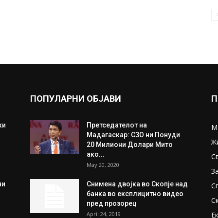
ПОПУЛАРНИ ОБЈАВИ
П
ки
Претседателот на
М
Мадагаскар: СЗО ни Понуди
Ж
20 Милиони Долари Мито
ако...
С
May 20, 2020
З
ни
Снимена двојка во Скопје над
С
банка во експлицитно видео
С
пред прозорец
April 24, 2019
Е