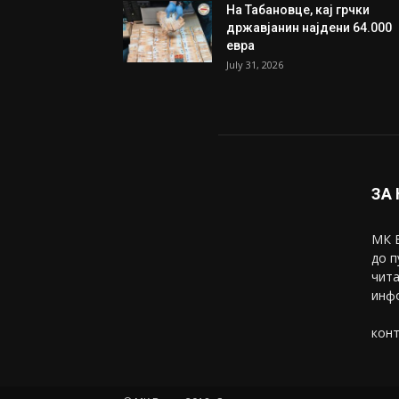
На Табановце, кај грчки
државјанин најдени 64.000
евра
July 31, 2026
ЗА
МК В
до п
чита
инфо
конт