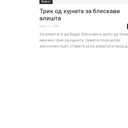
Живот
Трик од кујната за блескави
алишта
June 11, 2020
За алиштата да бидат блескави и долго да траа
има мал трик од кујната. Земете пола шолја
алкохолен оцет, ставете ја на алиштата пред да.