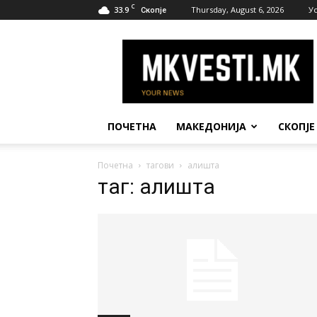
C
33.9
Thursday, August 6, 2026
У
Скопје
МК
Вести
ПОЧЕТНА
МАКЕДОНИЈА
СКОПЈЕ
Почетна
тагови
алишта
таг: алишта