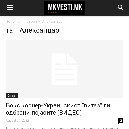
Почетна
тагови
Александар
таг: Александар
Спорт
Бокс корнер-Украинскиот “витез” ги
одбрани појасите (ВИДЕО)
August 21, 2022
2
Рано утрово се случи долгоочекуваниот реванш за титулите