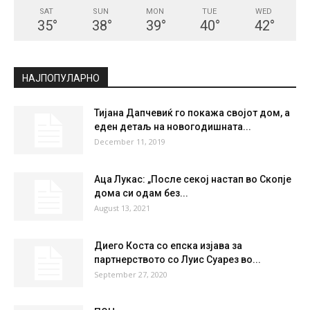
СКОПЈЕ
Broken Clouds
°
35.4
°
C
35.4
°
35.4
23 %
8.1kmh
65 %
SAT
SUN
MON
TUE
WED
35
°
38
°
39
°
40
°
42
°
НАЈПОПУЛАРНО
Тијана Дапчевиќ го покажа својот дом, а
еден детаљ на новогодишната...
December 11, 2019