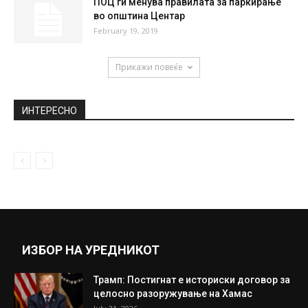
Аца Лукас: „После секој настап во Скопје
дома си одам без...
August 13, 2021
Диего Коста со епска изјава за
партнерството со Луис Суарез во...
September 27, 2020
ПОЦ ги менува правилата за паркирање
во општина Центар
February 19, 2019
Прикажи повеќе
ИНТЕРЕСНО