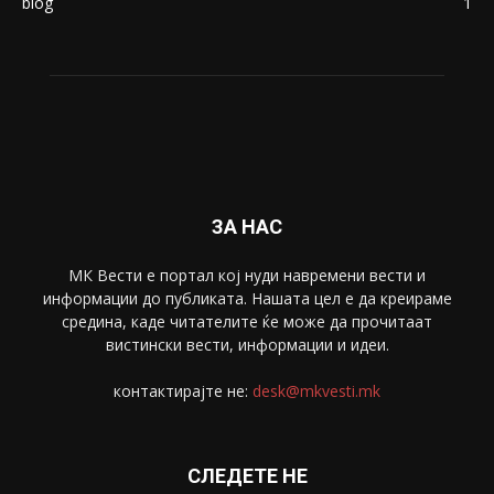
Живот
6047
Свет
5428
Забава
4695
Спорт
4099
Скопје
1633
Економија
1390
Uncategorised
4
blog
1
ЗА НАС