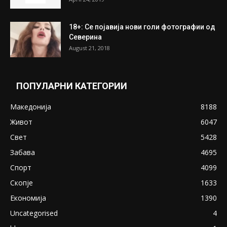
ПОПУЛАРНИ ОБЈАВИ
Претседателот на Мадагаскар: СЗО ни
Понуди 20 Милиони Долари Мито ако...
May 20, 2020
Снимена двојка во Скопје над банка во
експлицитно видео пред прозорец
April 24, 2019
18+: Се појавија нови голи фотографии од
Северина
August 21, 2018
ПОПУЛАРНИ КАТЕГОРИИ
Македонија
8188