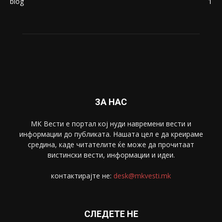
blog
1
ЗА НАС
МК Вести е портал коj нуди навремени вести и
информации до публиката. Нашата цел е да креираме
средина, каде читателите ќе може да прочитаат
вистински вести, информации и идеи.
контактирајте не:
desk@mkvesti.mk
СЛЕДЕТЕ НЕ