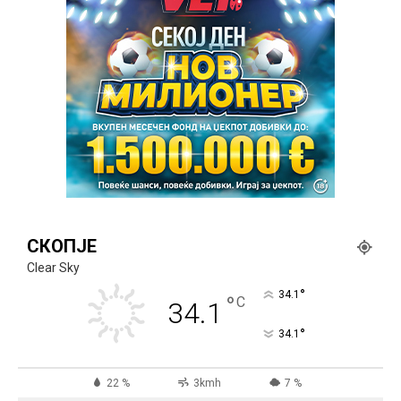
СКОПЈЕ
Clear Sky
°
34.1
°
C
34.1
°
34.1
22 %
3kmh
7 %