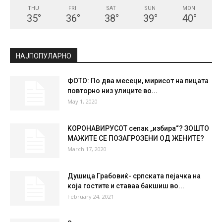
THU
FRI
SAT
SUN
MON
35
°
36
°
38
°
39
°
40
°
НАЈПОПУЛАРНО
ФОТО: По два месеци, мирисот на пицата
повторно низ улиците во...
May 1, 2020
KОРОНАВИРУСОТ сепак „избира“? ЗОШТО
МАЖИТЕ СЕ ПОЗАГРОЗЕНИ ОД ЖЕНИТЕ?
March 17, 2020
Душица Грабовиќ- српската пејачка на
која гостите и ставаа бакшиш во...
February 24, 2021