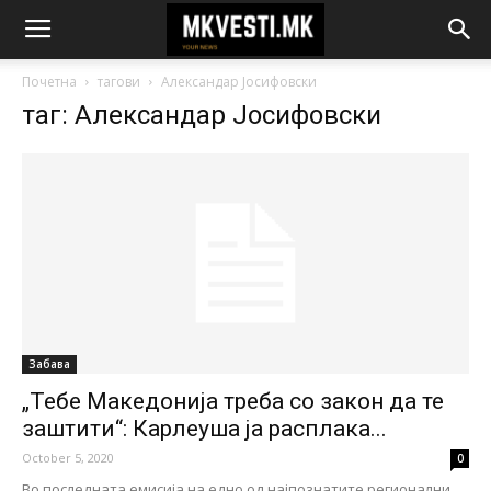
Почетна
тагови
Александар Јосифовски
таг: Александар Јосифовски
Забава
„Тебе Македонија треба со закон да те
заштити“: Карлеуша ја расплака...
October 5, 2020
0
Во последната емисија на едно од најпознатите регионални