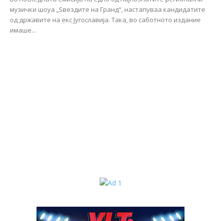
музички шоуа „Ѕвездите на Гранд“, настапуваа кандидатите
од државите на екс Југославија. Така, во саботното издание
имаше...