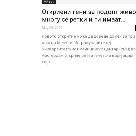
Живот
Откриени гени за подолг живо
многу се ретки и ги имаат...
May 29, 2019
Новото откритие може да доведе до лек за три
опасни болести. Истражувачите од
Универзитетскиот медицински центар (УМЦ) во
Амстердам откриле ретка генетска варијација
која...