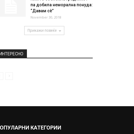
па добила неморална понуда:
“Давам сè”
November 30, 2018
Прикажи повеќе
ИНТЕРЕСНО
ОПУЛАРНИ КАТЕГОРИИ