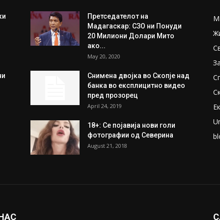
ки
Претседателот на
М
Мадагаскар: СЗО ни Понуди
Ж
20 Милиони Долари Мито
ако...
С
May 20, 2020
З
ни
Снимена двојка во Скопје над
С
банка во експлицитно видео
С
пред прозорец
April 24, 2019
Е
U
18+: Се појавија нови голи
фотографии од Северина
bl
August 21, 2018
 НАС
С