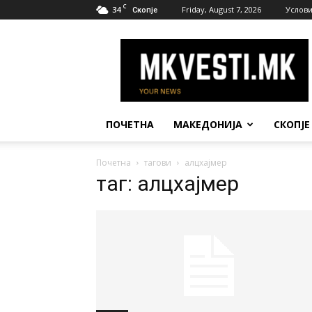
C
34
Friday, August 7, 2026
Услови
Скопје
МК
Вести
ПОЧЕТНА
МАКЕДОНИЈА
СКОПЈЕ
Почетна
тагови
алцхајмер
таг: алцхајмер