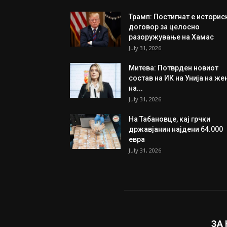
Трамп: Постигнат е историс
договор за целосно
разоружување на Хамас
July 31, 2026
Митева: Потврден новиот
состав на ИК на Унија на же
на...
July 31, 2026
На Табановце, кај грчки
државјанин најдени 64.000
евра
July 31, 2026
ЗА