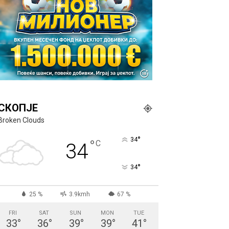
СКОПЈЕ
Broken Clouds
°
34
°
C
34
°
34
25 %
3.9kmh
67 %
FRI
SAT
SUN
MON
TUE
33
°
36
°
39
°
39
°
41
°