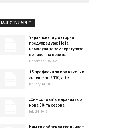
НАЈПОПУЛАРНО
Украинската докторка
предупредува: Не ја
намалувајте температурата
во текот на првите...
December 20, 2020
15 професии за кои никој не
знаеше во 2010, а ќе...
January 14, 2020
„Симсонови” се враќаат со
нова 30-та сезона
July 24, 2018
Ким го соблекла градникот