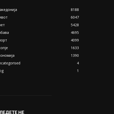
акедонија
8188
ивот
6047
вет
5428
абава
4695
порт
4099
копје
1633
кономија
1390
ncategorised
4
og
1
ЛЕДЕТЕ НЕ