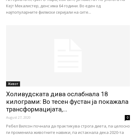
Кејт Мекалистер, денс има 64 години. Во еден од
најпопуларните филмски серијали на сите...
Живот
Холивудската дива ослабнала 18
килограми: Во тесен фустан ја покажала
трансформацијата,...
August 27, 2020
0
Ребел Вилсон почнала да практикува строга диета, па целосно
ги променила животните навики, па истакнала дека 2020-та