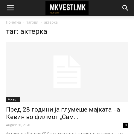
Почетна
тагови
актерка
таг: актерка
Живот
Пред 28 години ја глумеше мајката на
Кевин во филмот „Сам...
August 30, 2020
0
Актерката Кетрин О’ Хара, кои сите ја паметат по улогата на