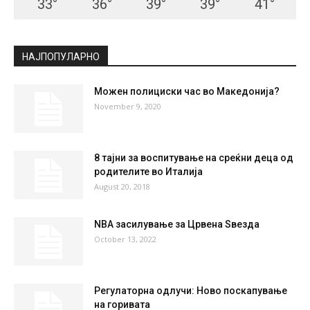
33
°
36
°
39
°
39
°
41
°
НАЈПОПУЛАРНО
Можен полициски час во Македонија?
November 9, 2020
8 тајни за воспитување на среќни деца од
родителите во Италија
August 20, 2018
NBA засилување за Црвена Ѕвезда
October 13, 2022
Регулаторна одлучи: Ново поскапување
на горивата