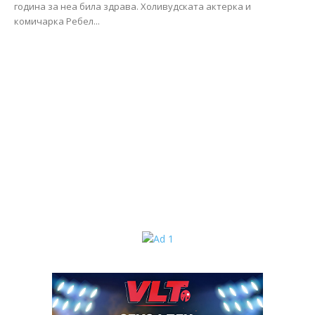
година за неа била здрава. Холивудската актерка и
комичарка Ребел...