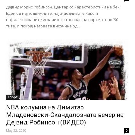
Дејвид Морис Робинсон. Центар со карактеристики на бек.
Еден од најподвижните, најснаодливите како и
најталентираните играчи кој стапнале на паркетот во ’90-
тите. И покрај неговата височина од...
Спорт
NBA колумна на Димитар
Младеновски-Скандалозната вечер на
Дејвид Робинсон (ВИДЕО)
May 22, 2020
0