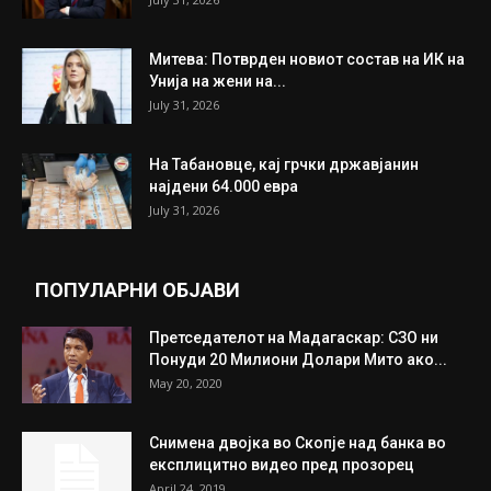
ИЗБОР НА УРЕДНИКОТ
Трамп: Постигнат е историски договор за
целосно разоружување на Хамас
July 31, 2026
Митева: Потврден новиот состав на ИК на
Унија на жени на...
July 31, 2026
На Табановце, кај грчки државјанин
најдени 64.000 евра
July 31, 2026