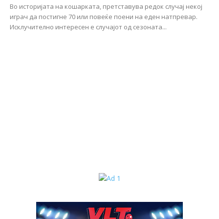
Во историјата на кошарката, претставува редок случај некој
играч да постигне 70 или повеќе поени на еден натпревар.
Исклучително интересен е случајот од сезоната...