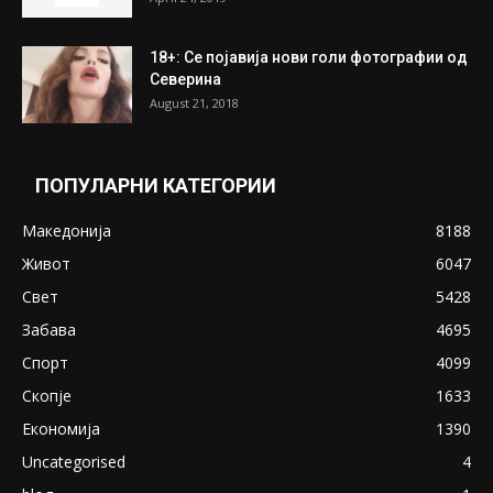
ПОПУЛАРНИ ОБЈАВИ
Претседателот на Мадагаскар: СЗО ни
Понуди 20 Милиони Долари Мито ако...
May 20, 2020
Снимена двојка во Скопје над банка во
експлицитно видео пред прозорец
April 24, 2019
18+: Се појавија нови голи фотографии од
Северина
August 21, 2018
ПОПУЛАРНИ КАТЕГОРИИ
Македонија
8188