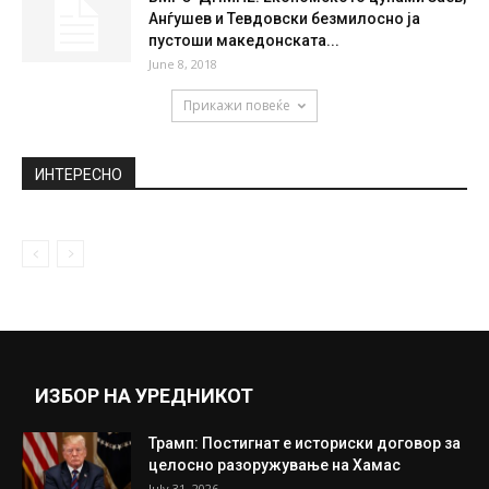
Погба нема повеќе да игра за Франција
поради претседателот Макрон?!
October 26, 2020
АМСМ препорачува внимателно возење
на следните правци
October 4, 2018
ВМРО-ДПМНЕ: Економското цунами Заев,
Анѓушев и Тевдовски безмилосно ја
пустоши македонската...
June 8, 2018
Прикажи повеќе
ИНТЕРЕСНО