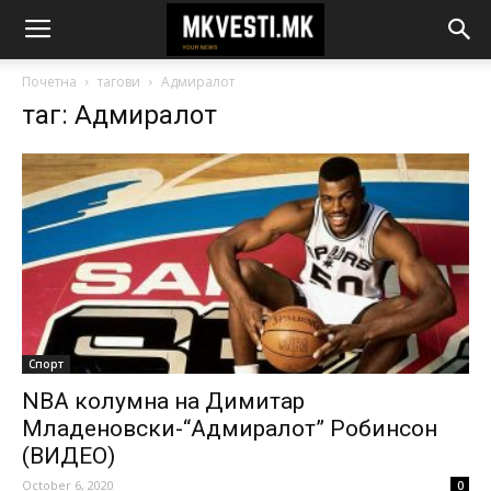
Почетна
тагови
Адмиралот
таг: Адмиралот
Спорт
NBA колумна на Димитар
Младеновски-“Адмиралот” Робинсон
(ВИДЕО)
October 6, 2020
0