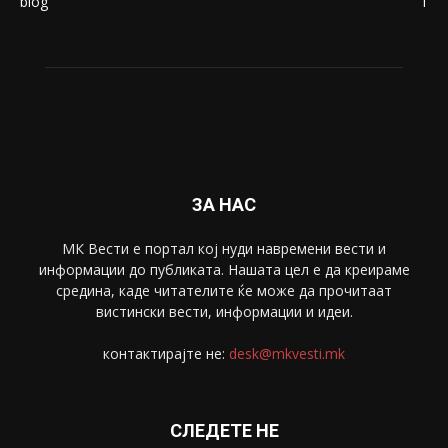
Живот
6047
Свет
5428
Забава
4695
Спорт
4099
Скопје
1633
Економија
1390
Uncategorised
4
blog
1
ЗА НАС