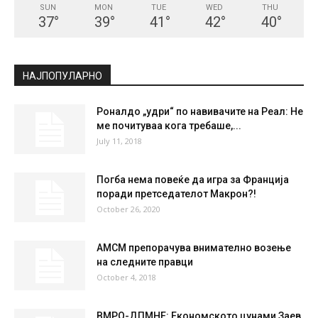
СКОПЈЕ
Clear Sky
°
28.2
°
C
28.2
°
28.2
38 %
1.6kmh
0 %
SUN
MON
TUE
WED
THU
37
°
39
°
41
°
42
°
40
°
НАЈПОПУЛАРНО
Роналдо „удри“ по навивачите на Реал: Не
ме почитуваа кога требаше,...
July 11, 2018