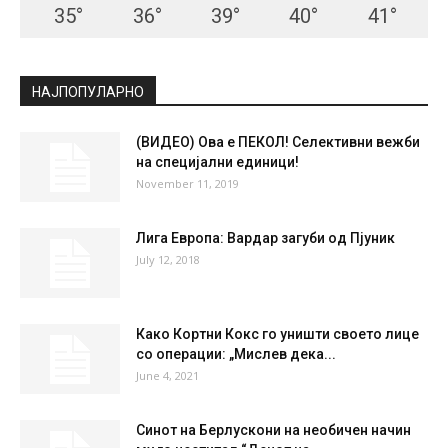
35
°
36
°
39
°
40
°
41
°
НАЈПОПУЛАРНО
(ВИДЕО) Ова е ПЕКОЛ! Селективни вежби
на специјални единици!
November 11, 2019
Лига Европа: Вардар загуби од Пјуник
July 12, 2018
Како Кортни Кокс го уништи своето лице
со операции: „Мислев дека...
June 4, 2021
Синот на Берлускони на необичен начин