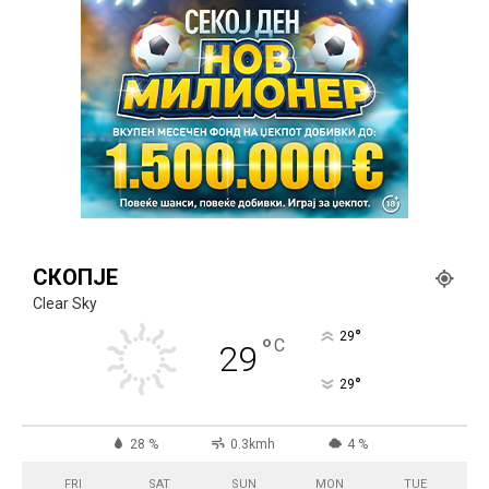
СКОПЈЕ
Clear Sky
°
29
°
C
29
°
29
28 %
0.3kmh
4 %
FRI
SAT
SUN
MON
TUE