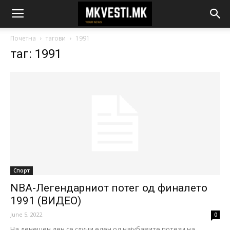
Почетна
тагови
1991
таг: 1991
Спорт
NBA-Легендарниот потег од финалето
1991 (ВИДЕО)
June 5, 2022
0
На денешен ден се случи еден од најубавите потези на