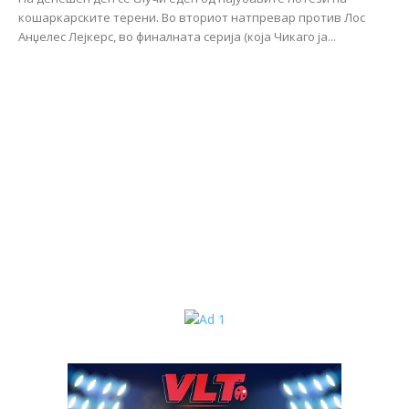
кошаркарските терени. Во вториот натпревар против Лос
Анџелес Лејкерс, во финалната серија (која Чикаго ја...