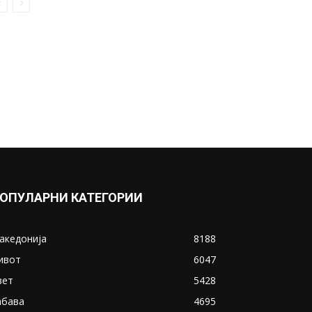
Станојковска ја крена ногата
и на мажите...
March 5, 2021
Прикажи повеќе
ИНТЕРЕСНО
ОПУЛАРНИ КАТЕГОРИИ