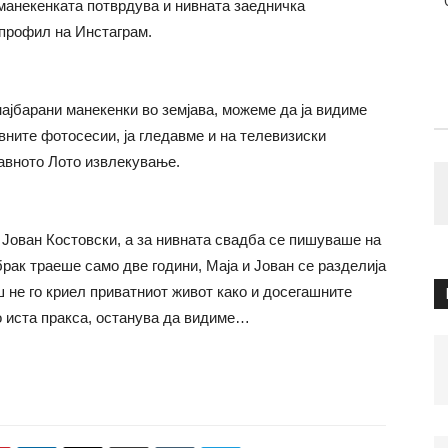
 манекенката потврдува и нивната заедничка
т профил на Инстаграм.
најбарани манекенки во земјава, можеме да ја видиме
вните фотосесии, ја гледавме и на телевизиски
жавното Лото извлекување.
 Јован Костовски, а за нивната свадба се пишуваше на
рак траеше само две години, Маја и Јован се разделија
аш не го криел приватниот живот како и досегашните
 по иста пракса, останува да видиме…