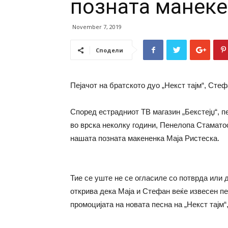
позната манек
November 7, 2019
Сподели
Пејачот на братското дуо „Некст тајм“, Ст
Според естрадниот ТВ магазин „Бекстејџ“, п
во врска неколку години, Пенелопа Стаматос
нашата позната макененка Маја Ристеска.
Тие се уште не се огласиле со потврда или д
открива дека Маја и Стефан веќе извесен пе
промоцијата на новата песна на „Некст тајм“