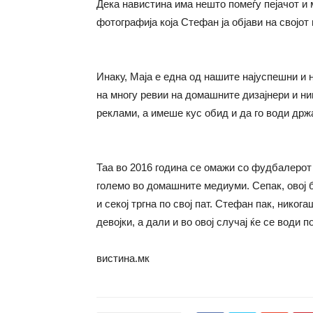
Дека навистина има нешто помеѓу пејачот и
фотографија која Стефан ја објави на својо
Инаку, Маја е една од нашите најуспешни и 
на многу ревии на домашните дизајнери и ни
реклами, а имеше кус обид и да го води др
Таа во 2016 година се омажи со фудбалерот
големо во домашните медиуми. Сепак, овој б
и секој тргна по свој пат. Стефан пак, никог
девојки, а дали и во овој случај ќе се води
вистина.мк