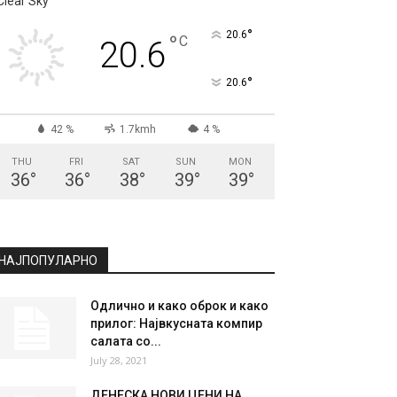
СКОПЈЕ
Clear Sky
°
20.6
°
C
20.6
°
20.6
42 %
1.7kmh
4 %
THU
FRI
SAT
SUN
MON
36
°
36
°
38
°
39
°
39
°