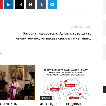
Следна статија
Загорка Тодоровска: Од мај месец денар
немам земано, ми викаат снаоѓај се кај знаеш
Т
Забава
 ВЕЧЕР НА
ИГРАЈ ОДГОВОРНО: ДВЛМ СО