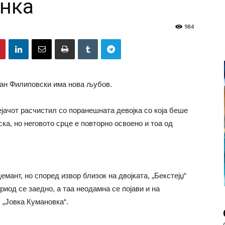
енка
984
ефан Филиповски има нова љубов.
ејачот расчистил со поранешната девојка со која беше
ка, но неговото срце е повторно освоено и тоа од
емант, но според извор близок на двојката, „Бекстејџ“
риод се заедно, а таа неодамна се појави и на
, „Јовка Кумановка“.