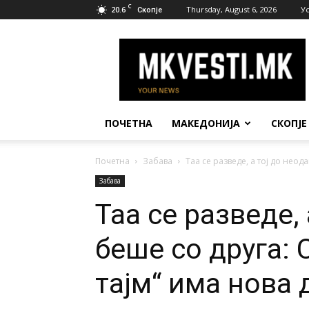
C
20.6
Thursday, August 6, 2026
У
Скопје
МК
Вести
ПОЧЕТНА
МАКЕДОНИЈА
СКОПЈЕ
Почетна
Забава
Таа се разведе, а тој до неод
Забава
Таа се разведе,
беше со друга: 
тајм“ има нова 