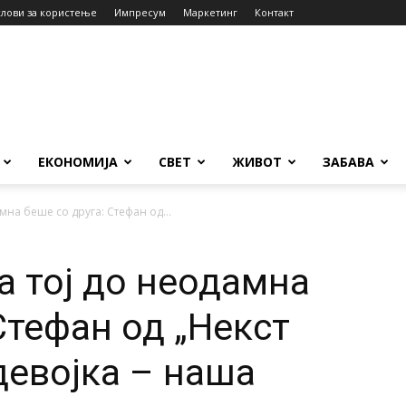
слови за користење
Импресум
Маркетинг
Контакт
ЕКОНОМИЈА
СВЕТ
ЖИВОТ
ЗАБАВА
амна беше со друга: Стефан од...
 а тој до неодамна
Стефан од „Некст
девојка – наша