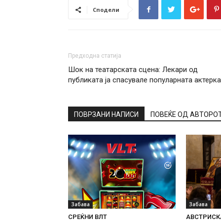
Сподели
Предходна статија
Шок на театарската сцена: Лекари од
публиката ја спасувале популарната актерка
ПОВРЗАНИ НАПИСИ
ПОВЕЌЕ ОД АВТОРО
Забава
Забава
СРЕЌНИ ВЛТ
АВСТРИСКА