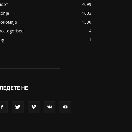
акедонија
8188
ивот
6047
вет
5428
абава
4695
порт
4099
копје
1633
кономија
1390
ncategorised
4
og
1
ЛЕДЕТЕ НЕ