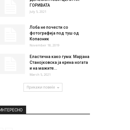
НАЈПОПУЛАРНО
Одлично и како оброк и како
прилог: Највкусната компир
салата со...
July 28, 2021
ДЕНЕСКА НОВИ ЦЕНИ НА
ГОРИВАТА
July 5, 2021
Лоба не почести со
фотографија под туш од
Копаоник
November 18, 2019
Еластична како гума: Марјана