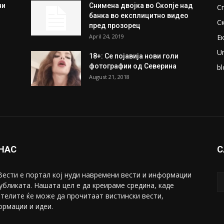
ки
Претседателот на
М
Мадагаскар: СЗО ни Понуди
Ж
20 Милиони Долари Мито
ако...
С
May 20, 2020
З
ни
Снимена двојка во Скопје над
С
банка во експлицитно видео
С
пред прозорец
April 24, 2019
Е
U
18+: Се појавија нови голи
фотографии од Северина
bl
August 21, 2018
 НАС
С