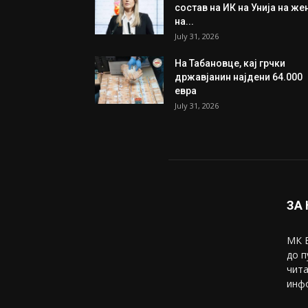
Трамп: Постигнат е историс
договор за целосно
разоружување на Хамас
July 31, 2026
Митева: Потврден новиот
состав на ИК на Унија на же
на...
July 31, 2026
На Табановце, кај грчки
државјанин најдени 64.000
евра
July 31, 2026
ЗА