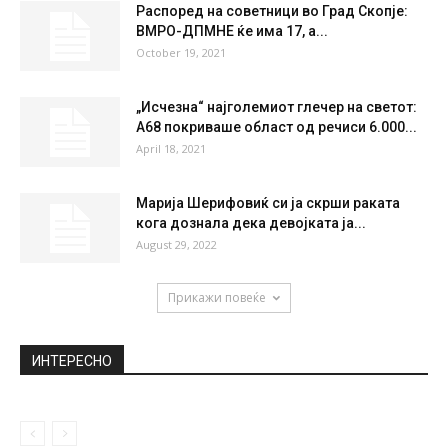
THU
FRI
SAT
SUN
MON
33
°
36
°
38
°
38
°
39
°
НАЈПОПУЛАРНО
Божествена убавина: Татјана Стојановска
во бикини на 17 години (ФОТО)
July 24, 2019
Распоред на советници во Град Скопје:
ВМРО-ДПМНЕ ќе има 17, а...
October 19, 2021
„Исчезна“ најголемиот глечер на светот:
А68 покриваше област од речиси 6.000...
April 18, 2021
Марија Шерифовиќ си ја скрши раката