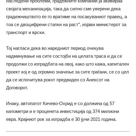
наследени проблеми, градежните компании ја акивираа
својата механизација, така да силно сме уверени дека
градежништвото ќе го вратиме на посакуваниот правец, а
тоа се двоцифрени стапки на раст”, изјави министерот за
транспорт и врски.
Тој нагласи дека во наредниот период очекува
надминување на сите состојби на целата траса и да се
продолжи со изградбата на овој, како што кажа, капитален
проект кој е од огромно значење за сите граѓани, се со цел
да се испочитува рокот предвиден со Анексот на
Договорот.
Инаку, автопатот Кичево-Охрид е со должина од 57
километри и е проценета инвестиција од 374 милиони
евра. Крајниот рок за изградба е 30 јуни 2021 година.