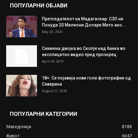
Митева: Потврден новиот состав на ИК на
Унија на жени на...
July 31, 2026
На Табановце, кај грчки државјанин
најдени 64.000 евра
July 31, 2026
ПОПУЛАРНИ ОБЈАВИ
Претседателот на Мадагаскар: СЗО ни
Понуди 20 Милиони Долари Мито ако...
May 20, 2020
Снимена двојка во Скопје над банка во
експлицитно видео пред прозорец
April 24, 2019