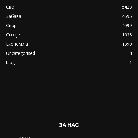
18+: Се појавија нови голи фотографии од
Северина
August 21, 2018
ПОПУЛАРНИ КАТЕГОРИИ
Македонија
8188
Живот
6047
Свет
5428
Забава
4695
Спорт
4099
Скопје
1633
Економија
1390
Uncategorised
4
blog
1