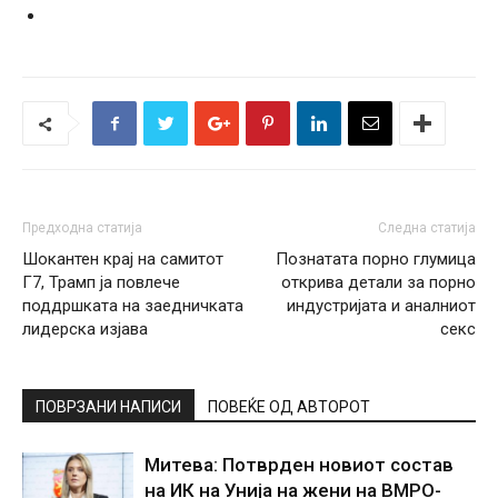
Предходна статија
Следна статија
Шокантен крај на самитот
Познатата порно глумица
Г7, Трамп ја повлече
открива детали за порно
поддршката на заедничката
индустријата и аналниот
лидерска изјава
секс
ПОВРЗАНИ НАПИСИ
ПОВЕЌЕ ОД АВТОРОТ
Митева: Потврден новиот состав
на ИК на Унија на жени на ВМРО-