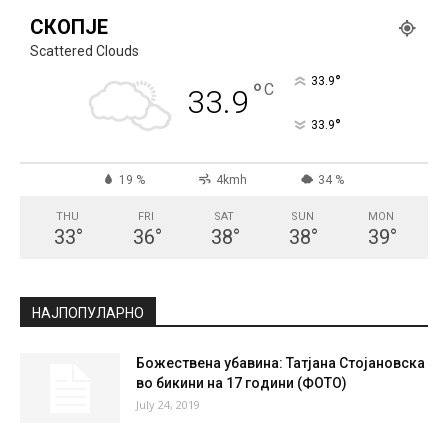
СКОПЈЕ
Scattered Clouds
°
33.9
°
C
33.9
°
33.9
19 %
4kmh
34 %