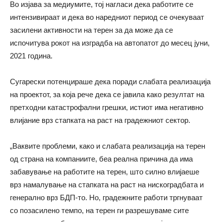
Во изјава за медиумите, тој нагласи дека работите се
интензивираат и дека во наредниот период се очекуваат
засилени активности на терен за да може да се
испочитува рокот на изградба на автопатот до месец јуни,
2021 година.
Сугарески потенцираше дека поради слабата реализација
на проектот, за која рече дека се јавила како резултат на
претходни катастрофални грешки, истиот има негативно
влијание врз стапката на раст на градежниот сектор.
„Ваквите проблеми, како и слабата реализација на терен
од страна на компаниите, беа реална причина да има
забавување на работите на терен, што силно влијаеше
врз намалување на стапката на раст на нискоградбата и
генерално врз БДП-то. Но, градежните работи тргнуваат
со позасилено темпо, на терен ги разрешуваме сите