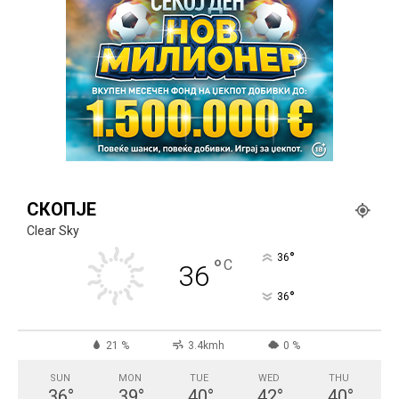
СКОПЈЕ
Clear Sky
°
36
°
C
36
°
36
21 %
3.4kmh
0 %
SUN
MON
TUE
WED
THU
36
°
39
°
40
°
42
°
40
°