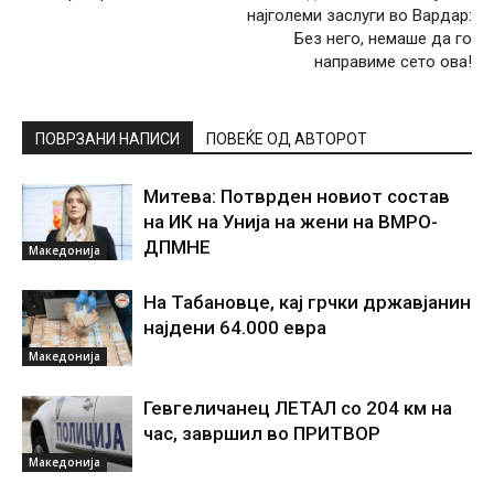
најголеми заслуги во Вардар:
Без него, немаше да го
направиме сето ова!
ПОВРЗАНИ НАПИСИ
ПОВЕЌЕ ОД АВТОРОТ
Митева: Потврден новиот состав
на ИК на Унија на жени на ВМРО-
ДПМНЕ
Македонија
На Табановце, кај грчки државјанин
најдени 64.000 евра
Македонија
Гевгеличанец ЛЕТАЛ со 204 км на
час, завршил во ПРИТВОР
Македонија