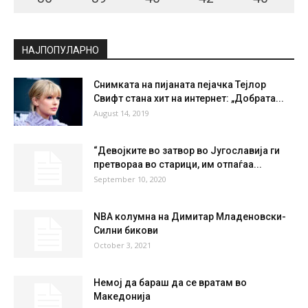
НАЈПОПУЛАРНО
Снимката на пијaната пејачка Тејлор
Свифт стана хит на интернет: „Добрата...
August 14, 2019
“Девојките во затвор во Југославија ги
претвораа во старици, им отпаѓаа...
September 10, 2020
NBA колумна на Димитар Младеновски-
Силни бикови
October 3, 2021
Немој да бараш да се вратам во
Македонија