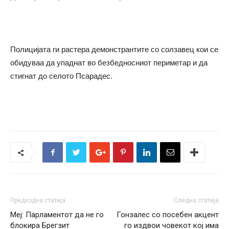
Полицијата ги растера демонстрантите со солзавец кои се
обидуваа да упаднат во безбедносниот периметар и да
стигнат до селото Псарадес.
Предходна статија
Следна статија
Меј: Парламентот да не го
Гонзалес со посебен акцент
блокира Брегзит
го издвои човекот кој има