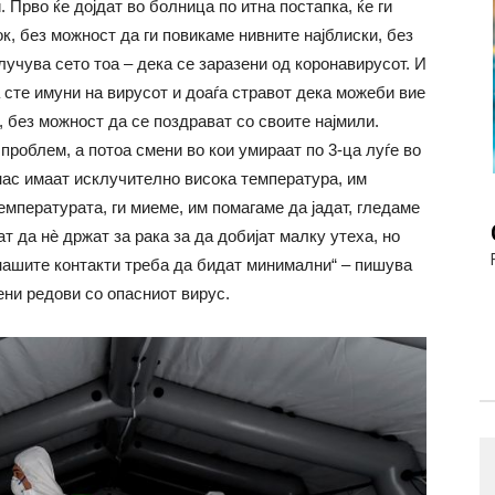
 Прво ќе дојдат во болница по итна постапка, ќе ги
к, без можност да ги повикаме нивните најблиски, без
лучува сето тоа – дека се заразени од коронавирусот. И
 сте имуни на вирусот и доаѓа стравот дека можеби вие
, без можност да се поздрават со своите најмили.
роблем, а потоа смени во кои умираат по 3-ца луѓе во
ј нас имаат исклучително висока температура, им
емпературата, ги миеме, им помагаме да јадат, гледаме
т да нè држат за рака за да добијат малку утеха, но
 нашите контакти треба да бидат минимални“ – пишува
ени редови со опасниот вирус.