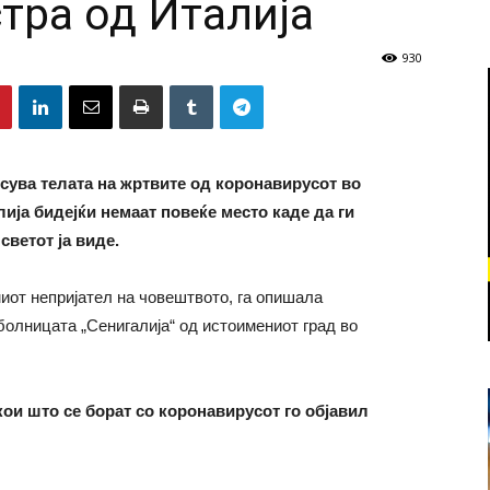
тра од Италија
930
сува телата на жртвите од коронавирусот во
лија бидејќи немаат повеќе место каде да ги
светот ја виде.
иот непријател на човештвото, га опишала
олницата „Сенигалија“ од истоимениот град во
 кои што се борат со коронавирусот го објавил