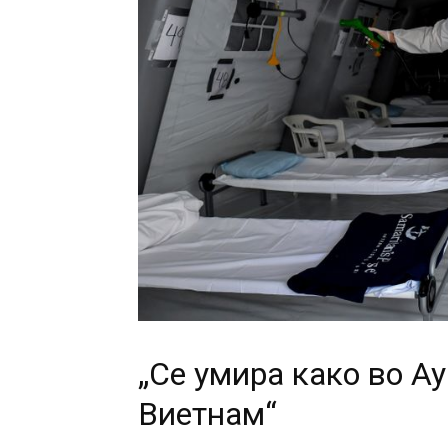
„Се умира како во А
Виетнам“