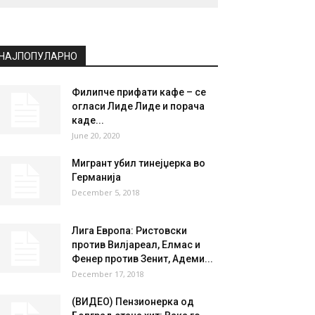
НАЈПОПУЛАРНО
Филипче прифати кафе – се
огласи Лиде Лиде и порача
каде...
June 20, 2020
Мигрант убил тинејџерка во
Германија
December 5, 2018
Лига Европа: Ристовски
против Вилјареал, Елмас и
Фенер против Зенит, Адеми...
December 17, 2018
(ВИДЕО) Пензионерка од