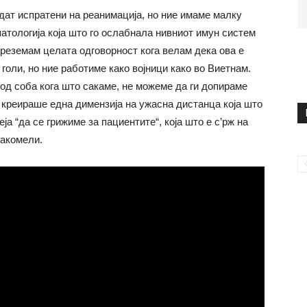
дат испратени на реанимација, но ние имаме малку
патологија која што го ослабнала нивниот имун систем
преземам целата одговорност кога велам дека ова е
голи, но ние работиме како војници како во Виетнам.
од соба кога што сакаме, не можеме да ги допираме
 креираше една димензија на ужасна дистанца која што
ја “да се грижиме за пациентите“, која што е с’рж на
Џакомели.