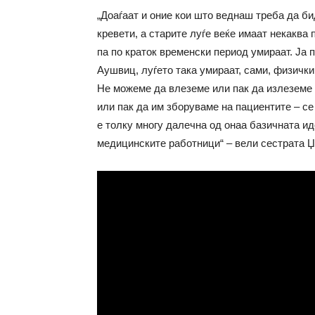
„Доаѓаат и оние кои што веднаш треба да би
кревети, а старите луѓе веќе имаат некаква 
па по краток временски период умираат. Ја 
Аушвиц, луѓето така умираат, сами, физички 
Не можеме да влеземе или пак да излеземе 
или пак да им зборуваме на пациентите – се
е толку многу далечна од онаа базичната иде
медицинските работници“ – вели сестрата 