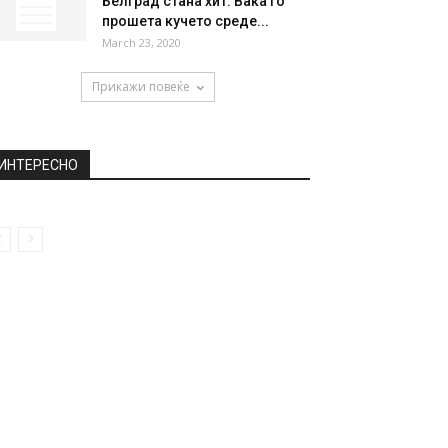
Белград стана хит: Вака го
прошета кучето среде...
March 23, 2020
Прикажи повеќе
ИНТЕРЕСНО