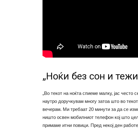
„Ноќи без сон и теж
„Во текот на ноќта спиеме малку, јас често 
наутро доручкувам многу затоа што во текот
вечерам. Ми требаат 20 минути за да се изм
ништо освен мобилниот телефон кој што цел
примаме итни повици. Пред некој ден работе