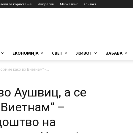
слови за користење
Импресум
Маркетинг
Контакт
ЕКОНОМИЈА
СВЕТ
ЖИВОТ
ЗАБАВА
ориме како во Виетнам“ –...
во Аушвиц, а се
 Виетнам“ –
доштво на