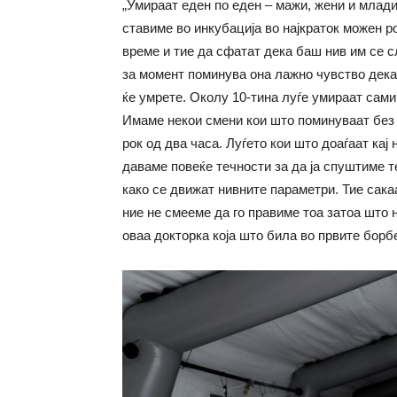
„Умираат еден по еден – мажи, жени и млади.
ставиме во инкубација во најкраток можен ро
време и тие да сфатат дека баш нив им се с
за момент поминува она лажно чувство дека
ќе умрете. Околу 10-тина луѓе умираат сами
Имаме некои смени кои што поминуваат без п
рок од два часа. Луѓето кои што доаѓаат ка
даваме повеќе течности за да ја спуштиме т
како се движат нивните параметри. Тие сакаа
ние не смееме да го правиме тоа затоа што
оваа докторка која што била во првите борб