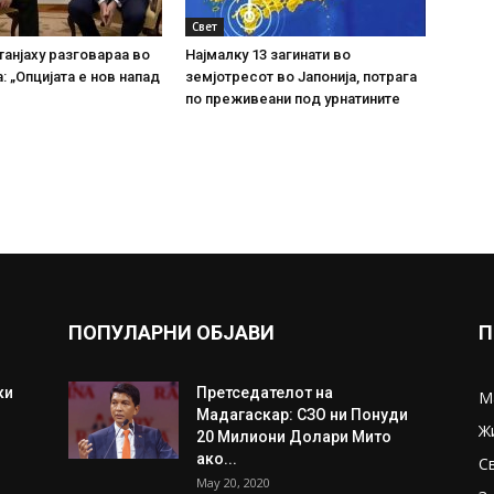
Свет
танјаху разговараа во
Најмалку 13 загинати во
: „Опцијата е нов напад
земјотресот во Јапонија, потрага
по преживеани под урнатините
ПОПУЛАРНИ ОБЈАВИ
П
ки
Претседателот на
М
Мадагаскар: СЗО ни Понуди
Ж
20 Милиони Долари Мито
ако...
С
May 20, 2020