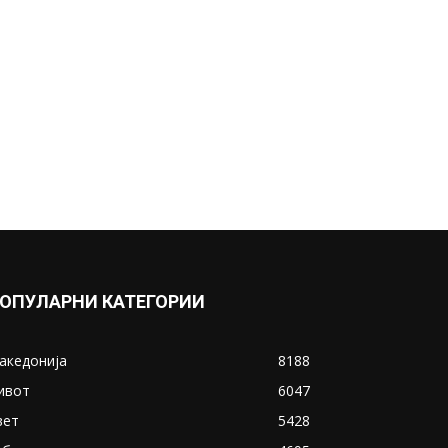
ОПУЛАРНИ КАТЕГОРИИ
акедонија
8188
ивот
6047
вет
5428