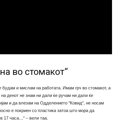
ина во стомакот“
се будам и мислам на работата. Имам грч во стомакот, а
 на денот не знам ни дали ќе ручам ни дали ќе
ијам и да влезам на Одделението “Ковид“, не носам
осно е покриен со пластика затоа што мора да
в 17 часа…“ – вели таа.