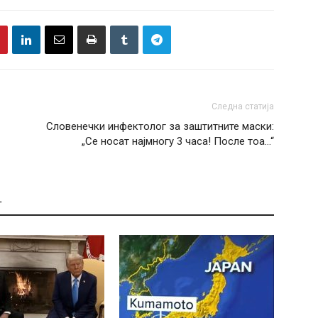
Следна статија
Словенечки инфектолог за заштитните маски:
„Се носат најмногу 3 часа! После тоа…“
Т