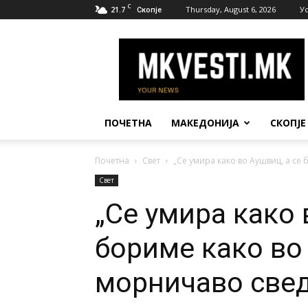
C
21.7
Thursday, August 6, 2026
У
Скопје
МК
Вести
ПОЧЕТНА
МАКЕДОНИЈА
СКОПЈЕ
Почетна
Свет
„Се умира како во Аушвиц, а се б
Свет
„Се умира како 
бориме како во
морничаво све