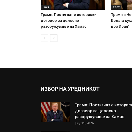
Свет
Свет
Трамп: Постигнат е историски
Трамп и Не
договор за целосно
Белата куќа
разоружување на Хамас
врз Иран“
ИЗБОР НА УРЕДНИКОТ
Трамп: Постигнат е историс
договор за целосно
разоружување на Хамас
July 31, 2026