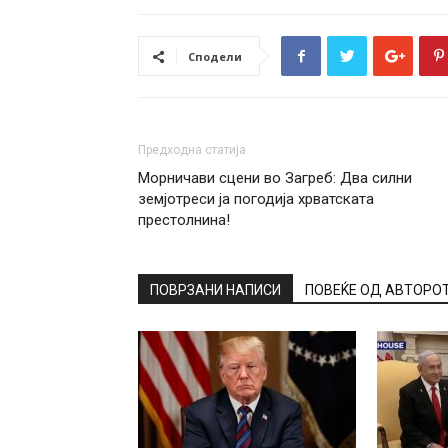
Сподели
Предходна статија
Морничави сцени во Загреб: Два силни
земјотреси ја погодија хрватската
престолнина!
ПОВРЗАНИ НАПИСИ
ПОВЕЌЕ ОД АВТОРО