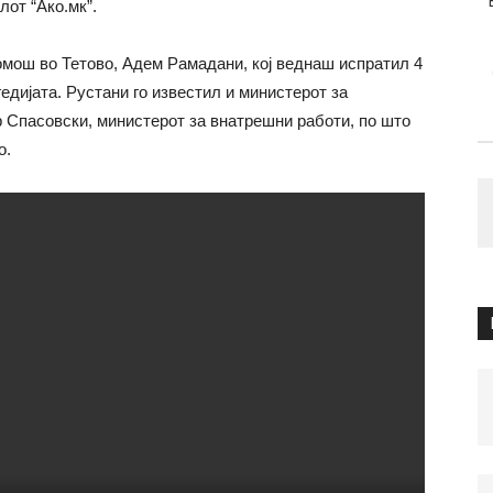
лот “Ако.мк”.
омош во Тетово, Адем Рамадани, кој веднаш испратил 4
едијата. Рустани го известил и министерот за
р Спасовски, министерот за внатрешни работи, по што
о.