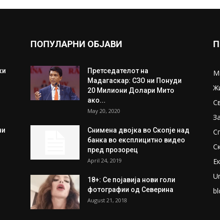
ПОПУЛАРНИ ОБЈАВИ
П
ки
Претседателот на
М
Мадагаскар: СЗО ни Понуди
Ж
20 Милиони Долари Мито
ако...
С
May 20, 2020
З
ни
Снимена двојка во Скопје над
С
банка во експлицитно видео
С
пред прозорец
April 24, 2019
Е
U
18+: Се појавија нови голи
фотографии од Северина
bl
August 21, 2018