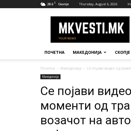
C
28.6
Thursday, August 6, 2026
У
Скопје
МК
Вести
ПОЧЕТНА
МАКЕДОНИЈА
СКОПЈЕ
Почетна
Македонија
Се појави видео од првит
Македонија
Се појави видео
моменти од тра
возачот на авт