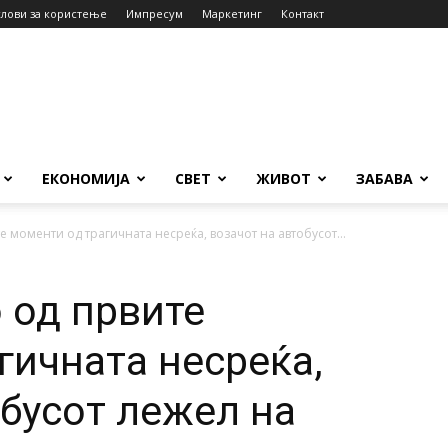
слови за користење
Импресум
Маркетинг
Контакт
ЕКОНОМИЈА
СВЕТ
ЖИВОТ
ЗАБАВА
е моменти од трагичната несреќа, возачот на автобусот...
 од првите
гичната несреќа,
обусот лежел на