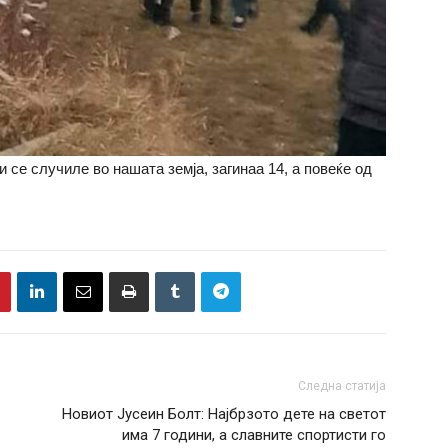
 се случиле во нашата земја, загинаа 14, а повеќе од
Следна статија
Новиот Јусеин Болт: Најбрзото дете на светот
има 7 години, а славните спортисти го