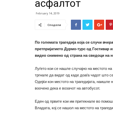
асфалтот
February 14, 2019
Сподели
По големата трагедија која се случи вчера
претпријатието Дурмо-турс од Гостивар из
видео снимено од страна на сведоци на н
Луѓето кои се нашле случајно на местото на
тргнале да видат од каде доаѓа чадот што се
Одејќи кон местото на трагедијата, наишле 
воочено дека е возачот на автобусот.
Еден од првите кои им притекнале во помош
Владата, кој се нашол на местото на трагед