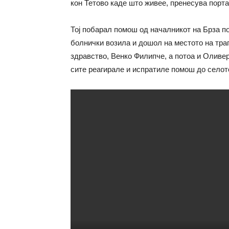
кон Тетово каде што живее, пренесува порта
Тој побарал помош од началникот на Брза п
болнички возила и дошол на местото на траг
здравство, Венко Филипче, а потоа и Оливе
сите реагирале и испратиле помош до селот