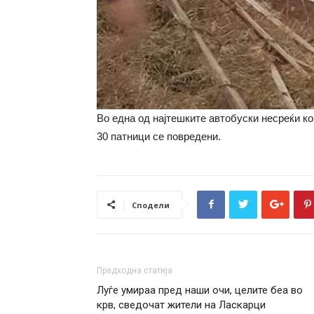
Во една од најтешките автобуски несреќи кои
30 патници се повредени.
Сподели
Предходна статија
Луѓе умираа пред наши очи, целите беа во
крв, сведочат жители на Ласкарци