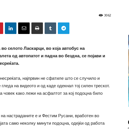
3062
 во селото Ласкарци, во која автобус на
лета од автопатот и падна во бездна, се појави и
есреќата.
 несреќата, најпрвин не сфатиле што се случило и
 гледа на видеото и од каде одекнал тој силен трескот.
на човек како лежи на асфалтот за кој подоцна било
 на настраданите е и Фестим Русани, вработен во
ијата само неколку минути подоцна, одејќи од работа