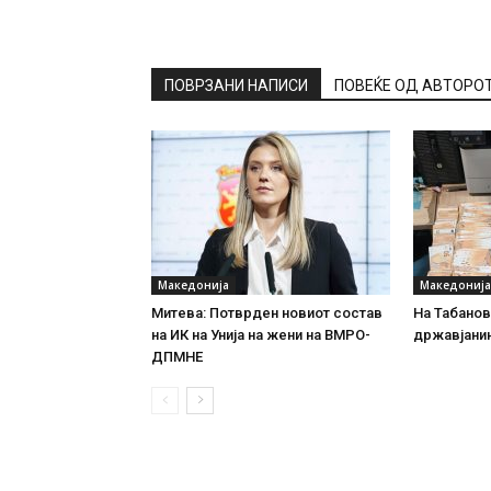
ПОВРЗАНИ НАПИСИ
ПОВЕЌЕ ОД АВТОРО
Македонија
Македонија
Митева: Потврден новиот состав
На Табановц
на ИК на Унија на жени на ВМРО-
државјанин
ДПМНЕ