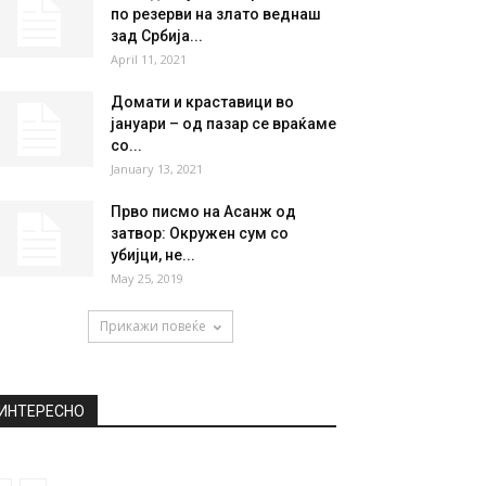
НАЈПОПУЛАРНО
Ривалдо: Интер нема пари да
го плати Меси, а и да...
April 11, 2020
Македонија на второ место
по резерви на злато веднаш
зад Србија...
April 11, 2021
Домати и краставици во
јануари – од пазар се враќаме
со...
January 13, 2021
Прво писмо на Асанж од