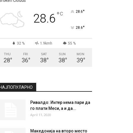
СКОПЈЕ
Broken Clouds
°
28.6
°
C
28.6
°
28.6
32 %
1.9kmh
55 %
THU
FRI
SAT
SUN
MON
28
°
36
°
38
°
38
°
39
°