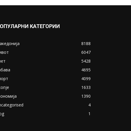
ОПУЛАРНИ КАТЕГОРИИ
акедонија
8188
ивот
6047
вет
5428
абава
4695
порт
4099
копје
1633
кономија
1390
ncategorised
4
og
1