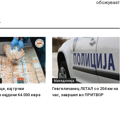
обожуваат
Т
Македонија
е, кај грчки
Гевгеличанец ЛЕТАЛ со 204 км на
 најдени 64.000 евра
час, завршил во ПРИТВОР