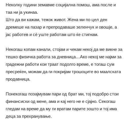
Неколку години земавме социјална помош, ама после и
таа ни ја укинаа.
Што да ви кажам, тежок живот. Жена ми по цел ден
дремеше на пазар и препродаваше зеленчук и овошје, а
јас работев и сè уште работам што ќе стигнам.
Некогаш копам канали, стојам и чекам некој да ме викне за
тешко физичка работа за дневница…Ако некој ме најми за
градежни работи кои траат подолго време, е тогаш сум
пресреќен, можам да ги покријам трошоците во маалската
продавница.
Понекогаш позајмувам пари од брат ми, тој подобро стои
финансиски од мене, ама и кај него не е сјајно. Секогаш
гледам на време да му ги вратам парите зошто и тој има
деца за прехранување.