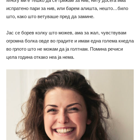
Многу ми е тешко да се грижам за нив, ниту досега има
испратено пари за нив, или барем алишта, нешто…било
што, како што ветуваше пред да замине.
Јас се борев колку што можев, ама за жал, чувствувам
огромна болка овде во градите и имам една голема кнедла
во грлото што не можам да ја голтнам. Помина речиси
цела година откако неа ја нема.