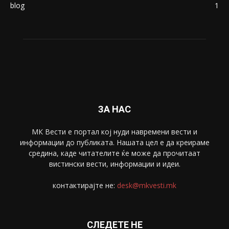
blog
1
ЗА НАС
МК Вести е портал коj нуди навремени вести и
информации до публиката. Нашата цел е да креираме
средина, каде читателите ќе може да прочитаат
вистински вести, информации и идеи.
контактирајте не:
desk@mkvesti.mk
СЛЕДЕТЕ НЕ