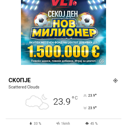
СКОПЈЕ
Scattered Clouds
°
23.9
°
C
23.9
°
23.9
33 %
1kmh
45 %