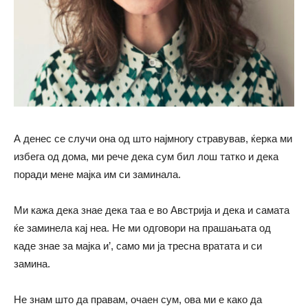
А денес се случи она од што најмногу стравував, ќерка ми
избега од дома, ми рече дека сум бил лош татко и дека
поради мене мајка им си заминала.
Ми кажа дека знае дека таа е во Австрија и дека и самата
ќе заминела кај неа. Не ми одговори на прашањата од
каде знае за мајка и’, само ми ја тресна вратата и си
замина.
Не знам што да правам, очаен сум, ова ми е како да