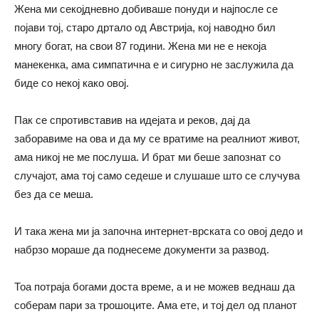
Жена ми секојдневно добиваше понуди и најпосле се
појави тој, старо дртало од Австрија, кој наводно бил
многу богат, на свои 87 години. Жена ми не е некоја
манекенка, ама симпатична е и сигурно не заслужила да
биде со некој како овој.
Пак се спротивставив на идејата и реков, дај да
заборавиме на ова и да му се вратиме на реалниот живот,
ама никој не ме послуша. И брат ми беше запознат со
случајот, ама тој само седеше и слушаше што се случува
без да се меша.
И така жена ми ја започна интернет-врската со овој дедо и
набрзо мораше да поднесеме документи за развод.
Тоа потраја богами доста време, а и не можев веднаш да
соберам пари за трошоците. Ама ете, и тој дел од планот