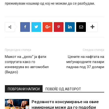
преживувам кошмар од кој не можам да се разбудам.
Предходна статија
Следна статија
Mажот на ,,дело‘‘ ја фати
Цените на нафтата на
сопругата како го
меѓународните пазари
изневерува во автомобил
паднаа под 37 долари
(Видео)
ПОВРЗАНИ НАПИСИ
ПОВЕЌЕ ОД АВТОРОТ
Редовното консумирање на овие
намирници може да го подобри