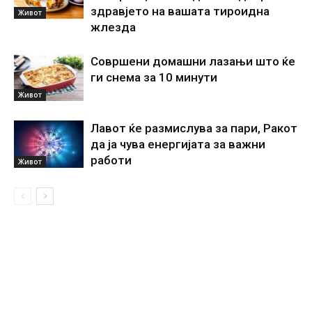
здравјето на вашата тироидна
Живот
жлезда
Совршени домашни лазањи што ќе
ги снема за 10 минути
Живот
Лавот ќе размислува за пари, Ракот
да ја чува енергијата за важни
работи
Живот