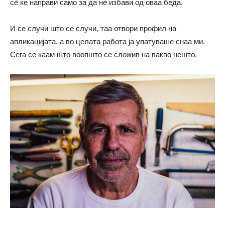
сè ќе направи само за да нè избави од оваа беда.
И се случи што се случи, таа отвори профил на
апликацијата, а во целата работа ја упатуваше снаа ми.
Сега се каам што воопшто се сложив на вакво нешто.