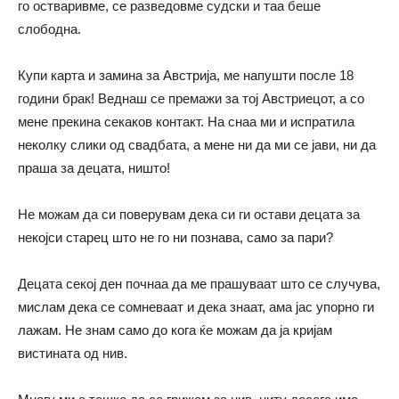
го остваривме, се разведовме судски и таа беше
слободна.
Купи карта и замина за Австрија, ме напушти после 18
години брак! Веднаш се премажи за тој Австриецот, а со
мене прекина секаков контакт. На снаа ми и испратила
неколку слики од свадбата, а мене ни да ми се јави, ни да
праша за децата, ништо!
Не можам да си поверувам дека си ги остави децата за
некојси старец што не го ни познава, само за пари?
Децата секој ден почнаа да ме прашуваат што се случува,
мислам дека се сомневаат и дека знаат, ама јас упорно ги
лажам. Не знам само до кога ќе можам да ја кријам
вистината од нив.