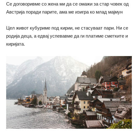
Се договоривме со жена ми да се омажи за стар човек од
Австрија поради парите, ама ме изигра ко млад мајмун
Цел живот кубуриме под кирии, не стасуваат пари. Ни се
родија деца, а едвај успевавме да ги платиме сметките и
киријата.