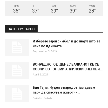
THU
FRI
SAT
SUN
MON
36
°
37
°
39
°
39
°
28
°
НАЈПОПУЛАРНО
Изберете еден симбол и дознајте што ве
чека во иднината
September 3, 2019
ВОНРЕДНО: ОД ДЕНЕС БАЛКАНОТ ЌЕ СЕ
СООЧИ СО ГОЛЕМИ АПРИЛСКИ СНЕГОВИ...
April 6, 2021
Бил Гејтс: Чуден е народот, јас давам
пари да спасувам животни...
August 17, 2020