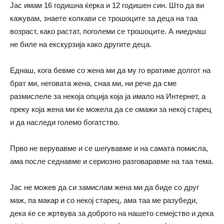
Јас имам 16 годишна ќерка и 12 годишен син. Што да ви
кажувам, знаете колкави се трошоците за деца на таа
возраст, како растат, поголеми се трошоците. А ниеднаш
не биле на екскурзија како другите деца.
Еднаш, кога бевме со жена ми да му го вратиме долгот на
брат ми, неговата жена, снаа ми, ни рече да сме
размислеле за некоја опција која ја имало на Интернет, а
преку која жена ми ќе можела да се омажи за некој старец
и да наследи големо богатство.
Прво не верувавме и се шегувавме и на самата помисла,
ама после седнавме и сериозно разговаравме на таа тема.
Јас не можев да си замислам жена ми да биде со друг
маж, па макар и со некој старец, ама таа ме разубеди,
дека ќе се жртвува за доброто на нашето семејство и дека