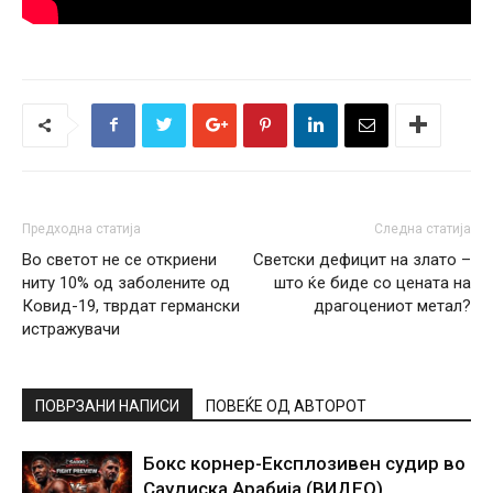
Предходна статија
Следна статија
Во светот не се откриени
Светски дефицит на злато –
ниту 10% од заболените од
што ќе биде со цената на
Ковид-19, тврдат германски
драгоцениот метал?
истражувачи
ПОВРЗАНИ НАПИСИ
ПОВЕЌЕ ОД АВТОРОТ
Бокс корнер-Експлозивен судир во
Саудиска Арабија (ВИДЕО)