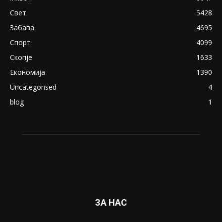
18+: Се појавија нови голи фотографии од
Северина
August 21, 2018
ПОПУЛАРНИ КАТЕГОРИИ
Македонија
8188
Живот
6047
Свет
5428
Забава
4695
Спорт
4099
Скопје
1633
Економија
1390
Uncategorised
4
blog
1