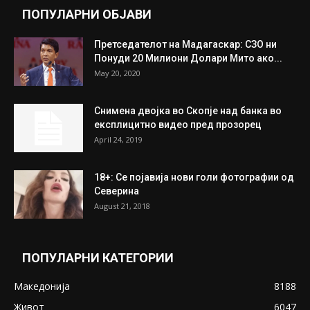
Митева: Потврден новиот состав на ИК на
Унија на жени на...
July 31, 2026
На Табановце, кај грчки државјанин
најдени 64.000 евра
July 31, 2026
ПОПУЛАРНИ ОБЈАВИ
Претседателот на Мадагаскар: СЗО ни
Понуди 20 Милиони Долари Мито ако...
May 20, 2020
Снимена двојка во Скопје над банка во
експлицитно видео пред прозорец
April 24, 2019