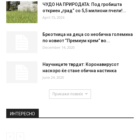
SAT
SUN
MON
TUE
WED
32
°
37
°
40
°
41
°
41
°
НАЈПОПУЛАРНО
NBA колумна на Димитар Младеновски-
Нови имиња во главниот град
October 9, 2021
ЧУДО НА ПРИРОДАТА: Под гробишта
откриен „град“ со 5,5 милиони пчели!...
April 15, 2026
Бркотница на деца со необична големина
по новиот “Премиум крем” во...
December 14, 2020
Научниците тврдат: Коронавирусот