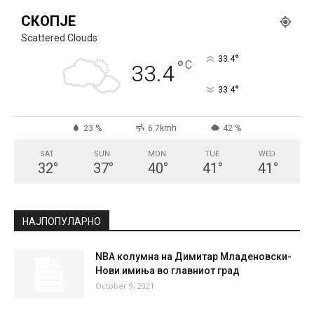
СКОПЈЕ
Scattered Clouds
°
33.4
°
C
33.4
°
33.4
23 %
6.7kmh
42 %