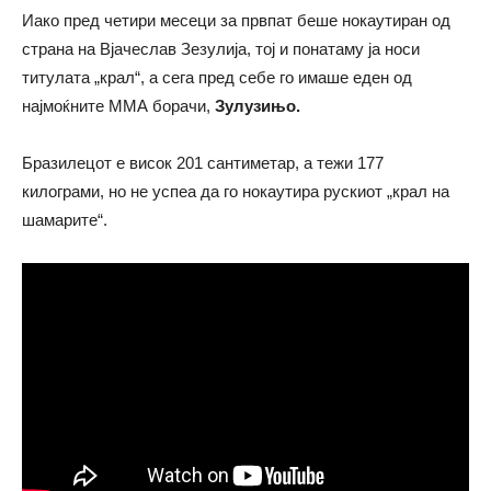
Иако пред четири месеци за првпат беше нокаутиран од
страна на Вјачеслав Зезулија, тој и понатаму ја носи
титулата „крал“, а сега пред себе го имаше еден од
најмоќните ММА борачи,
Зулузињо.
Бразилецот е висок 201 сантиметар, а тежи 177
килограми, но не успеа да го нокаутира рускиот „крал на
шамарите“.