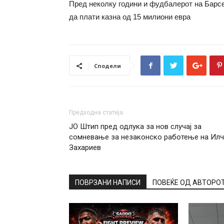
Пред неколку години и фудбалерот на Барс
да плати казна од 15 милиони евра
Сподели
Предходна статија
ЈО Штип пред одлука за нов случај за
сомневање за незаконско работење на Ил
Захариев
ПОВРЗАНИ НАПИСИ
ПОВЕЌЕ ОД АВТОРО