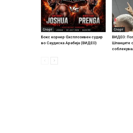
Спорт
Спорт
Бокс корнер-Експлозивен судир
ВИДЕО: По
во Саудиска Арабија (ВИДЕО)
Шпанците 
соблекува