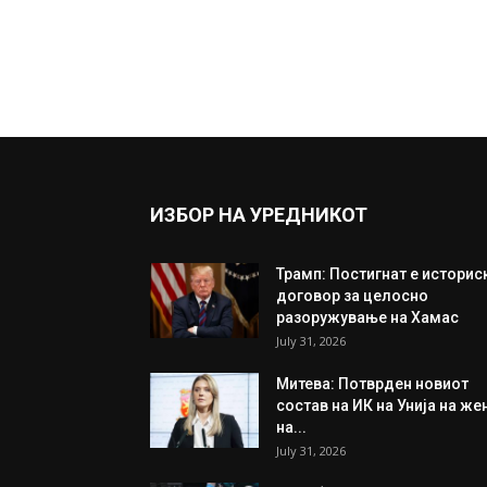
ИЗБОР НА УРЕДНИКОТ
Трамп: Постигнат е историс
договор за целосно
разоружување на Хамас
July 31, 2026
Митева: Потврден новиот
состав на ИК на Унија на же
на...
July 31, 2026