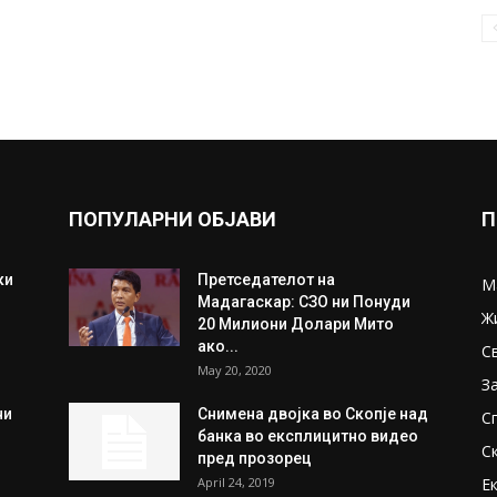
ПОПУЛАРНИ ОБЈАВИ
П
ки
Претседателот на
М
Мадагаскар: СЗО ни Понуди
Ж
20 Милиони Долари Мито
ако...
С
May 20, 2020
З
ни
Снимена двојка во Скопје над
С
банка во експлицитно видео
С
пред прозорец
April 24, 2019
Е