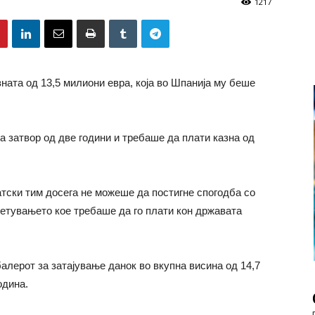
1217
ната од 13,5 милиони евра, која во Шпанија му беше
а затвор од две години и требаше да плати казна од
атски тим досега не можеше да постигне спогодба со
етувањето кое требаше да го плати кон државата
алерот за затајување данок во вкупна висина од 14,7
одина.