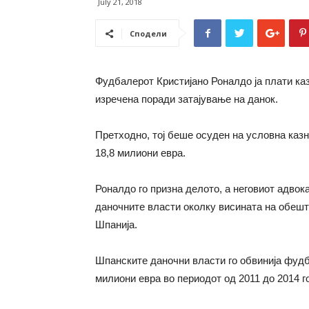
July 21, 2018
Сподели
Фудбалерот Кристијано Роналдо ја плати каз
изречена поради затајување на данок.
Претходно, тој беше осуден на условна казн
18,8 милиони евра.
Роналдо го призна делото, a неговиот адвок
даночните власти околку висината на обешт
Шпанија.
Шпанските даночни власти го обвинија фудб
милиони евра во периодот од 2011 до 2014 г