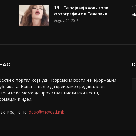
U
18+: Се појавија нови голи
фотографии од Северина
bl
August 21, 2018
 НАС
С
ести е портал коj нуди навремени вести и информации
убликата. Нашата цел е да креираме средина, каде
телите ќе може да прочитаат вистински вести,
рмации и идеи.
актирајте не:
desk@mkvesti.mk