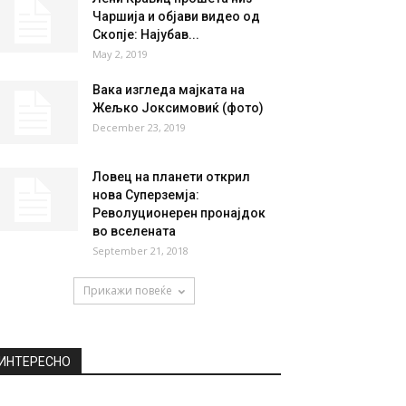
Чаршија и објави видео од
Скопје: Најубав...
May 2, 2019
Вака изгледа мајката на
Жељко Јоксимовиќ (фото)
December 23, 2019
Ловец на планети открил
нова Суперземја:
Револуционерен пронајдок
во вселената
September 21, 2018
Прикажи повеќе
ИНТЕРЕСНО