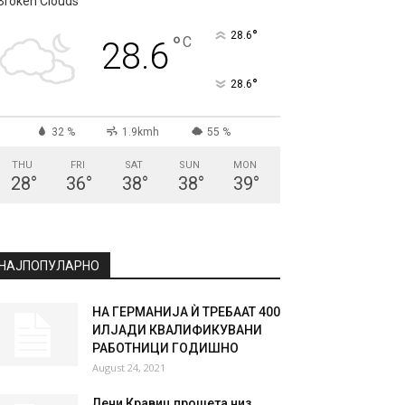
Broken Clouds
°
28.6
°
C
28.6
°
28.6
32 %
1.9kmh
55 %
THU
FRI
SAT
SUN
MON
28
°
36
°
38
°
38
°
39
°
НАЈПОПУЛАРНО
НА ГЕРМАНИЈА Ѝ ТРЕБААТ 400
ИЛЈАДИ КВАЛИФИКУВАНИ
РАБОТНИЦИ ГОДИШНО
August 24, 2021
Лени Кравиц прошета низ