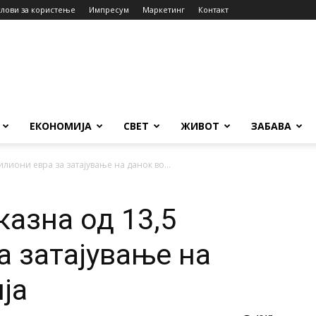
слови за користење
Импресум
Маркетинг
Контакт
ЕКОНОМИЈА
СВЕТ
ЖИВОТ
ЗАБАВА
илиони евра за затајување на данок во...
казна од 13,5
а затајување на
ја