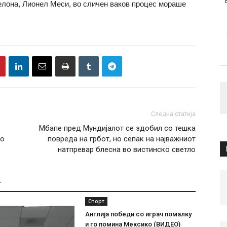
елона, Лионел Меси, во сличен ваков процес мораше
Следна статија
Мбапе пред Мундијалот се здобил со тешка
чо
повреда на грбот, но сепак на најважниот
натпревар блесна во вистинско светло
Т
Спорт
Англија победи со играч помалку
и го помина Мексико (ВИДЕО)