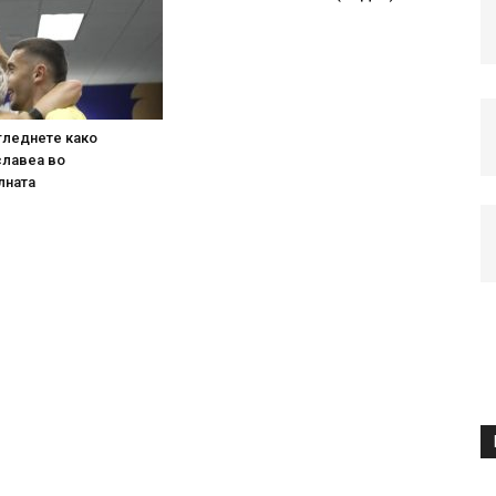
гледнете како
славеа во
лната