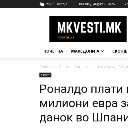
C
28.6
Thursday, August 6, 2026
У
Скопје
МК
Вести
ПОЧЕТНА
МАКЕДОНИЈА
СКОПЈЕ
Почетна
Спорт
Роналдо плати казна од 13,5 м
Спорт
Роналдо плати 
милиони евра з
данок во Шпани