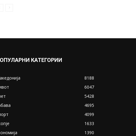
ОПУЛАРНИ КАТЕГОРИИ
акедонија
8188
ивот
6047
вет
5428
абава
4695
порт
4099
копје
1633
кономија
1390