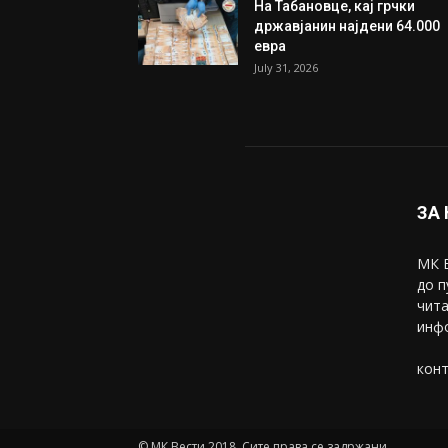
На Табановце, кај грчки
државјанин најдени 64.000
евра
July 31, 2026
ЗА
МК В
до п
чита
инфо
конт
© МК Вести 2018. Сите права се задржани.