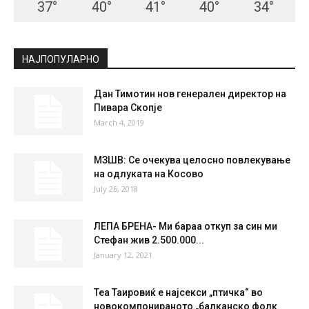
СКОПЈЕ
Clear Sky
°
21.8
°
C
21.8
°
21.8
53 %
0.9kmh
0 %
MON
TUE
WED
THU
FRI
37
°
40
°
41
°
40
°
34
°
НАЈПОПУЛАРНО
Дан Тимотин нов генерален директор на
Пивара Скопје
March 4, 2019