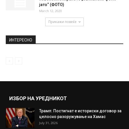
МЗШВ: Се очекува целосно повлекување
на одлуката на Косово
July 26, 2018
ЛЕПА БРЕНА- Ми бараа откуп за син ми
Стефан жив 2.500.000...
January 12, 2021
Теа Таировиќ е најсекси „птичка“ во
новокомпонираното „балканско фолк
јато“ (ФОТО)
March 12, 2020
Прикажи повеќе
ИНТЕРЕСНО