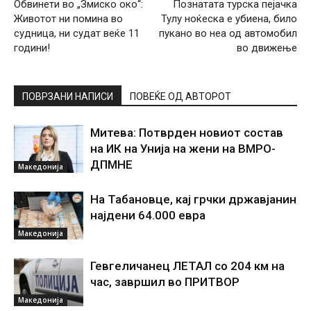
Обвинети во „Змиско око“:
Познатата турска пејачка
Животот ни помина во
Тулу ноќеска е убиена, било
судница, ни судат веќе 11
пукано во неа од автомобил
години!
во движење
ПОВРЗАНИ НАПИСИ
ПОВЕЌЕ ОД АВТОРОТ
Митева: Потврден новиот состав
на ИК на Унија на жени на ВМРО-
ДПМНЕ
Македонија
На Табановце, кај грчки државјанин
најдени 64.000 евра
Македонија
Гевгеличанец ЛЕТАЛ со 204 км на
час, завршил во ПРИТВОР
Македонија