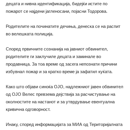
децата и нивна идентификација, бидејќи истите по
пожарот се најдени јагленосани, појасни Тодорова.
Родителите на починатите дечиња, денеска се на распит
во велешката полиција.
Според првичните сознанија на јавниот обвинител,
родителите ги заклучиле децата и заминале во
продавница. За тоа време од засега непознати причини
избувнал пожар и за кратко време ја зафатил куќата.
Како што објави синоќа ОЈО, надлежниот јавен обвинител
од ОЈО Велес превзема дејствија за расчистување на
околностите на настанот и за утврдување евентуална
кривична одговорност.
Инаку, според информацијата за МИА од Територијалната