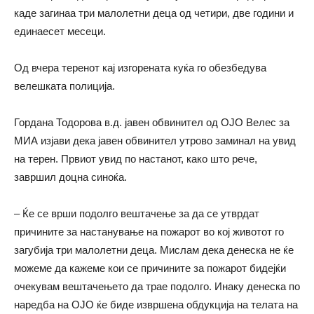
каде загинаа три малолетни деца од четири, две години и
единаесет месеци.
Од вчера теренот кај изгорената куќа го обезбедува
велешката полиција.
Гордана Тодорова в.д. јавен обвинител од ОЈО Велес за
МИА изјави дека јавен обвинител утрово заминал на увид
на терен. Првиот увид по настанот, како што рече,
завршил доцна синоќа.
– Ќе се врши подолго вештачење за да се утврдат
причините за настанување на пожарот во кој животот го
загубија три малолетни деца. Мислам дека денеска не ќе
можеме да кажеме кои се причините за пожарот бидејќи
очекувам вештачењето да трае подолго. Инаку денеска по
наредба на ОЈО ќе биде извршена обдукција на телата на