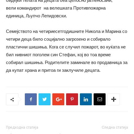
бидејќи телата на децата беа целосно јагленосани,
вели командирот на велешката Противпожарна
единица, Љупчо Лепидовски.
Семејството на четириесетгодишните Никола и Марина со
четири деца било социјално загрозено и собирало
пластични шишиња. Кога се случил пожарот, во куќата не
бил нивниот поголем син Стефан, кој во тоа време
собирал шишиња. Родителите заминале во продавница за
да купат храна и притоа ги заклучиле децата.
Предходна статија
Следна статија