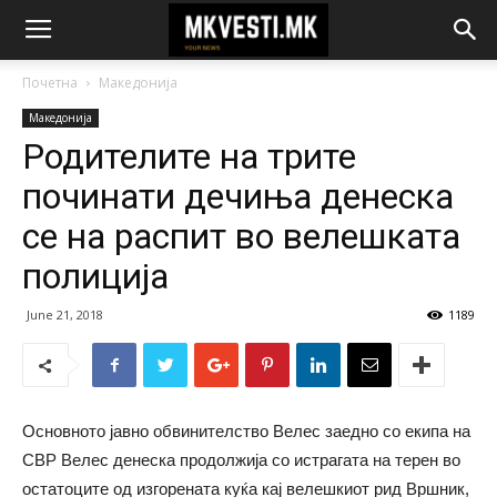
Почетна
Македонија
Македонија
Родителите на трите
починати дечиња денеска
се на распит во велешката
полиција
June 21, 2018
1189
Основното јавно обвинителство Велес заедно со екипа на
СВР Велес денеска продолжија со истрагата на терен во
остатоците од изгорената куќа кај велешкиот рид Вршник,