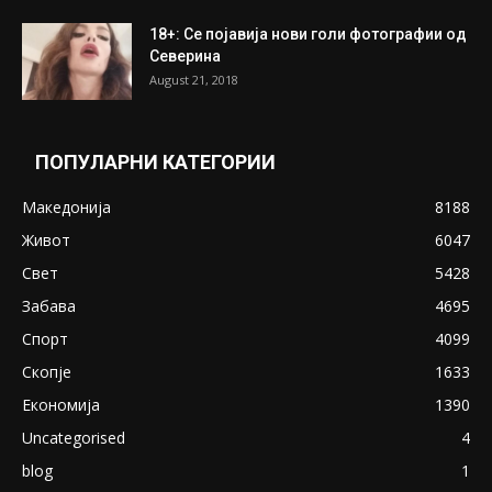
ПОПУЛАРНИ ОБЈАВИ
Претседателот на Мадагаскар: СЗО ни
Понуди 20 Милиони Долари Мито ако...
May 20, 2020
Снимена двојка во Скопје над банка во
експлицитно видео пред прозорец
April 24, 2019
18+: Се појавија нови голи фотографии од
Северина
August 21, 2018
ПОПУЛАРНИ КАТЕГОРИИ
Македонија
8188