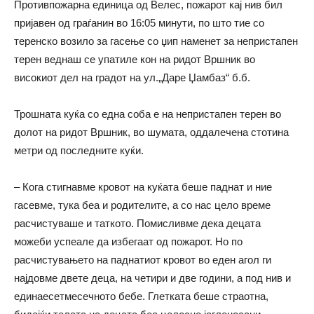
Противпожарна единица од Велес, пожарот кај нив бил
пријавен од граѓанин во 16:05 минути, по што тие со
теренско возило за гасење со џип наменет за непристапен
терен веднаш се упатиле кон на ридот Вршник во
високиот дел на градот на ул.„Даре Џамбаз“ б.б.
Трошната куќа со една соба е на непристапен терен во
долот на ридот Вршник, во шумата, оддалечена стотина
метри од последните куќи.
– Кога стигнавме кровот на куќата беше паднат и ние
гасевме, тука беа и родителите, а со нас цело време
расчистуваше и таткото. Помисливме дека децата
можеби успеале да избегаат од пожарот. Но по
расчистувањето на паднатиот кровот во еден агол ги
најдовме двете деца, на четири и две години, а под нив и
единаесетмесечното бебе. Глетката беше страотна,