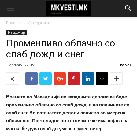
Почетна
Македонија
Македонија
Променливо облачно со
слаб дожд и снег
February 1, 2019
923
Времето во Македонија во западните делови ќе биде
променливо облачно со слаб дожд, а на планините со
слаб снег. Во останатите делови сончево со умерена
облачност. Претпладне по котлините ќе има појава на
магла. Ќе дува слаб до умерен јужен ветер.