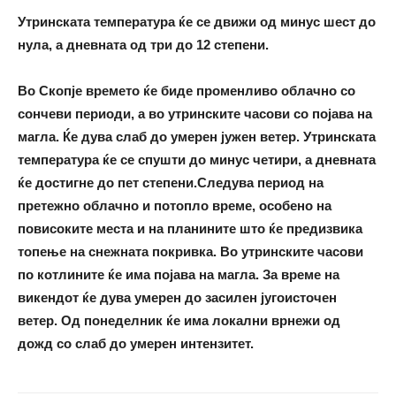
Утринската температура ќе се движи од минус шест до
нула, а дневната од три до 12 степени.
Во Скопје времето ќе биде променливо облачно со
сончеви периоди, а во утринските часови со појава на
магла. Ќе дува слаб до умерен јужен ветер. Утринската
температура ќе се спушти до минус четири, а дневната
ќе достигне до пет степени.
Следува период на
претежно облачно и потопло време, особено на
повисоките места и на планините што ќе предизвика
топење на снежната покривка. Во утринските часови
по котлините ќе има појава на магла. За време на
викендот ќе дува умерен до засилен југоисточен
ветер. Од понеделник ќе има локални врнежи од
дожд со слаб до умерен интензитет.