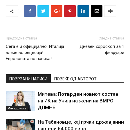
Предходна статија
Следна статија
Сега е и официјално: Италија
Дневен хороскоп за 1
влезе во рецесија!
февруари
Еврозоната во паника!
ПОВРЗАНИ НАПИСИ
ПОВЕЌЕ ОД АВТОРОТ
Митева: Потврден новиот состав
на ИК на Унија на жени на ВМРО-
ДПМНЕ
Македонија
На Табановце, кај грчки државјанин
најдени 64.000 евра