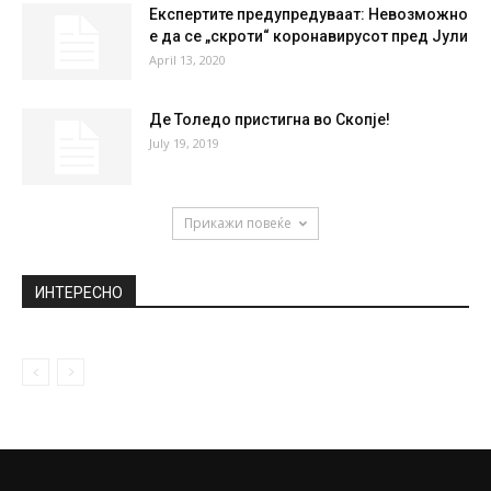
НАЈПОПУЛАРНО
Од кај си? Од Ге-Ге. Дали знаете што
значи оваа скратеница?
March 22, 2019
Изутринава почувствувани два
земјотреси во Штип
January 8, 2020
Експертите предупредуваат: Невозможно
е да се „скроти“ коронавирусот пред Јули
April 13, 2020
Де Толедо пристигна во Скопје!
July 19, 2019
Прикажи повеќе