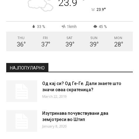
СКОПЈЕ
Scattered Clouds
°
23.9
°
C
23.9
°
23.9
33 %
1kmh
45 %
THU
FRI
SAT
SUN
MON
36
°
37
°
39
°
39
°
28
°