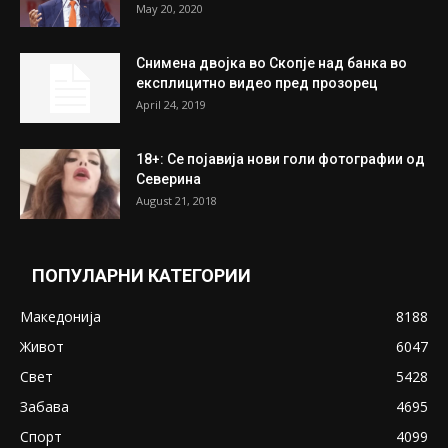
На Табановце, кај грчки државјанин
најдени 64.000 евра
July 31, 2026
ПОПУЛАРНИ ОБЈАВИ
Претседателот на Мадагаскар: СЗО ни
Понуди 20 Милиони Долари Мито ако...
May 20, 2020
Снимена двојка во Скопје над банка во
експлицитно видео пред прозорец
April 24, 2019
18+: Се појавија нови голи фотографии од
Северина
August 21, 2018