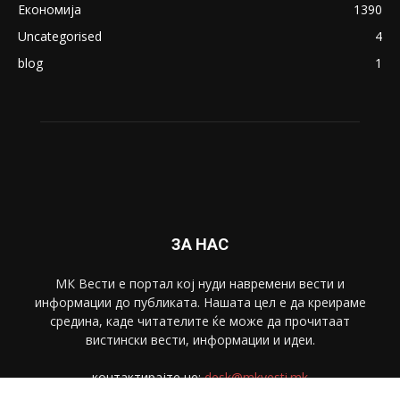
Економија
1390
Uncategorised
4
blog
1
ЗА НАС
МК Вести е портал коj нуди навремени вести и
информации до публиката. Нашата цел е да креираме
средина, каде читателите ќе може да прочитаат
вистински вести, информации и идеи.
контактирајте не:
desk@mkvesti.mk