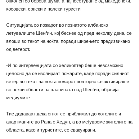
опколен со борова шума, а најпосетуван е од македонски,
косовски, српски и полски туристи.
Ситуацијата со пожарот во познатото албанско
летувалиште Шенѓин, кој беснее од пред неколку дена, се
влоши во текот на ноќта, поради ширењето предизвикано
од ветерот.
-И по интервенцијата со хеликоптер беше невозможно
целосно да се изолираат пожарите, каде поради силниот
ветер во текот на ноќта пожарот повторно се активираше
во некои области на планината над Шенѓин, објавија
медиумите.
Tие додаваат дека огнот се приближил до хотелите и
апартманите во Рана е Хедун, а во меѓувреме жителите на
областа, како и туристите, се евакуирани.