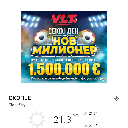
СКОПЈЕ
Clear Sky
°
21.3
°
C
21.3
°
21.3