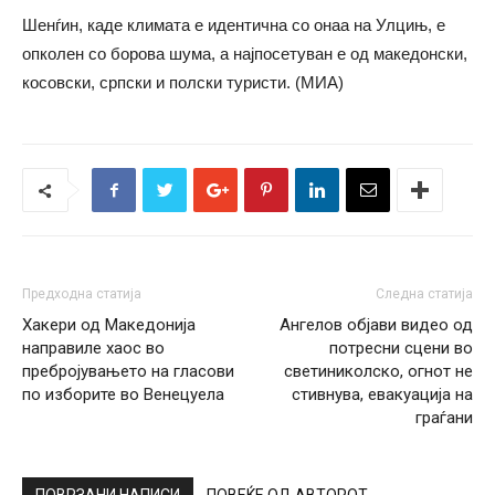
Шенѓин, каде климата е идентична со онаа на Улцињ, е
опколен со борова шума, а најпосетуван е од македонски,
косовски, српски и полски туристи. (МИА)
Предходна статија
Следна статија
Хакери од Македонија
Ангелов објави видео од
направиле хаос во
потресни сцени во
пребројувањето на гласови
светиниколско, огнот не
по изборите во Венецуела
стивнува, евакуација на
граѓани