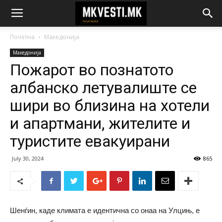
Почетна
Македонија
Македонија
Пожарот во познатото
албанско летувалиште се
шири во близина на хотели
и апартмани, жителите и
туристите евакуирани
July 30, 2024
865
Шенѓин, каде климата е идентична со онаа на Улцињ, е