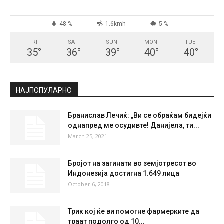
48 %
1.6kmh
5 %
FRI
SAT
SUN
MON
TUE
35
°
36
°
39
°
40
°
40
°
НАЈПОПУЛАРНО
Бранислав Лечиќ: „Ви се обраќам бидејќи
однапред ме осудивте! Данијела, ти...
March 25, 2021
Бројот на загинати во земјотресот во
Индонезија достигна 1.649 лица
October 6, 2018
Трик кој ќе ви помогне фармерките да
траат подолго од 10...