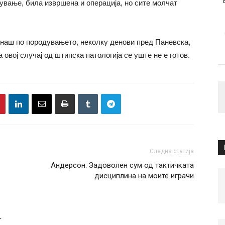
ување, била извршена и операција, но сите молчат
днаш по породувањето, неколку денови пред Паневска,
овој случај од штипска патологија се уште не е готов.
Следна статија
Андерсон: Задоволен сум од тактичката
дисциплина на моите играчи
Т