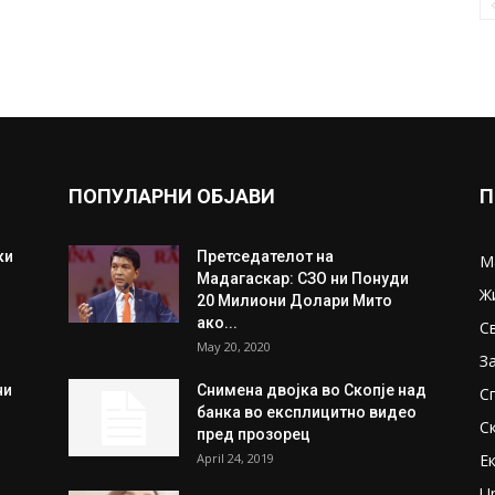
ПОПУЛАРНИ ОБЈАВИ
П
ки
Претседателот на
М
Мадагаскар: СЗО ни Понуди
Ж
20 Милиони Долари Мито
ако...
С
May 20, 2020
З
ни
Снимена двојка во Скопје над
С
банка во експлицитно видео
С
пред прозорец
April 24, 2019
Е
U