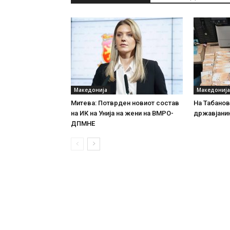
Македонија
Македонија
Митева: Потврден новиот состав
На Табановц
на ИК на Унија на жени на ВМРО-
државјанин
ДПМНЕ