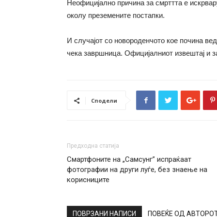
Неофицијално причина за смрттта е искрвар
околу преземените постапки.
И случајот со новороденчото кое почина ве
чека завршница. Официјалниот извештај и за 
Сподели
Предходна статија
Смартфоните на „Самсунг” испраќаат
фотографии на други луѓе, без знаење на
корисниците
ПОВРЗАНИ НАПИСИ
ПОВЕЌЕ ОД АВТОРО