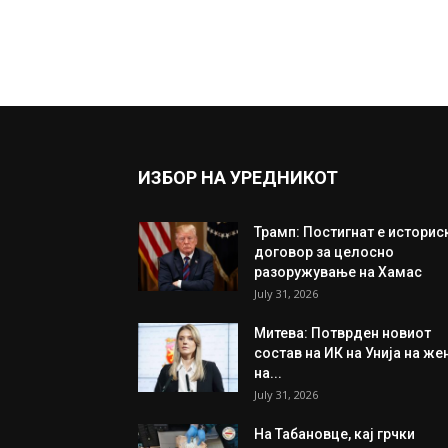
ИЗБОР НА УРЕДНИКОТ
Трамп: Постигнат е историс
договор за целосно
разоружување на Хамас
July 31, 2026
Митева: Потврден новиот
состав на ИК на Унија на же
на...
July 31, 2026
На Табановце, кај грчки