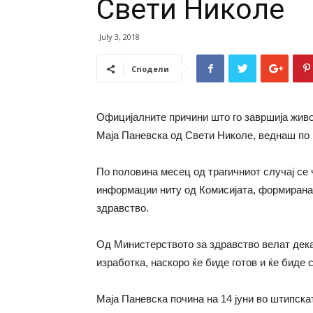
Свети Николе
July 3, 2018
Сподели
Официјалните причини што го завршија жив
Маја Паневска од Свети Николе, веднаш по
По половина месец од трагичниот случај се
информации ниту од Комисијата, формирана 
здравство.
Од Министерството за здравство велат дека
изработка, наскоро ќе биде готов и ќе биде 
Маја Паневска почина на 14 јуни во штипск