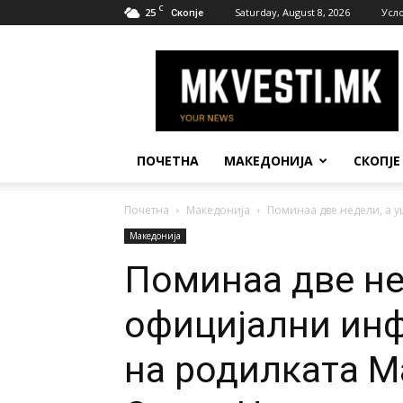
C
25
Saturday, August 8, 2026
Усл
Скопје
МК
Вести
ПОЧЕТНА
МАКЕДОНИЈА
СКОПЈЕ
Почетна
Македонија
Поминаа две недели, а у
Македонија
Поминаа две не
официјални инф
на родилката М