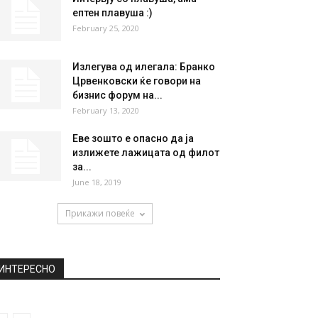
ептен плавуша :)
February 25, 2020
Излегува од илегала: Бранко
Црвенковски ќе говори на
бизнис форум на...
February 13, 2020
Еве зошто е опасно да ја
излижете лажицата од филот
за...
June 18, 2019
Прикажи повеќе
ИНТЕРЕСНО