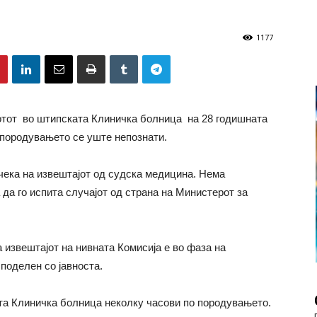
1177
отот во штипската Клиничка болница на 28 годишната
 породувањето се уште непознати.
 чека на извештајот од судска медицина. Нема
да го испита случајот од страна на Министерот за
 извештајот на нивната Комисија е во фаза на
споделен со јавноста.
ата Клиничка болница неколку часови по породувањето.