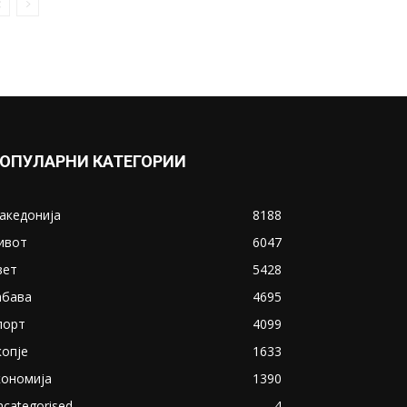
ОПУЛАРНИ КАТЕГОРИИ
акедонија
8188
ивот
6047
вет
5428
абава
4695
порт
4099
копје
1633
кономија
1390
ncategorised
4