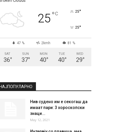
Broken Clouds
°
25
°
C
25
°
25
47 %
2kmh
81 %
SAT
SUN
MON
TUE
WED
36
°
37
°
40
°
40
°
29
°
НАЈПОПУЛАРНО
Нив судено им е секогаш да
имаат пари: 3 хороскопски
знаци...
May 12, 2021
Интервју со плавуша, ама