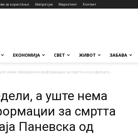
ови за користење
Импресум
Маркетинг
Контакт
ЕКОНОМИЈА
СВЕТ
ЖИВОТ
ЗАБАВА
ште нема официјални информации за смртта на родилката...
дели, а уште нема
ормации за смртта
аја Паневска од