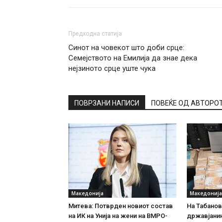
Предходна статија
Синот на човекот што доби срце:
Семејството на Емилија да знае дека
нејзиното срце уште чука
ПОВРЗАНИ НАПИСИ
ПОВЕЌЕ ОД АВТОРО
Македонија
Македонија
Митева: Потврден новиот состав
На Табановц
на ИК на Унија на жени на ВМРО-
државјанин