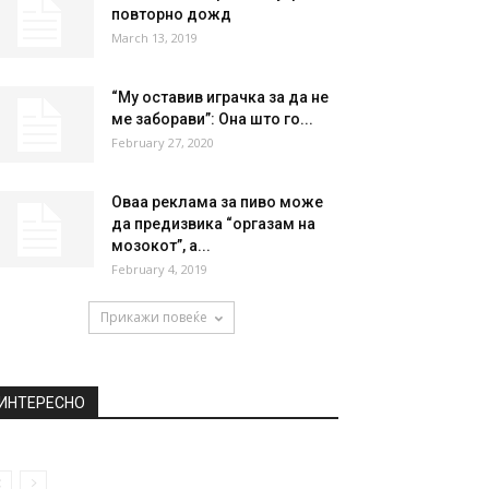
повторно дожд
March 13, 2019
“Му оставив играчка за да не
ме заборави”: Она што го...
February 27, 2020
Оваа реклама за пиво може
да предизвика “оргазам на
мозокот”, а...
February 4, 2019
Прикажи повеќе
ИНТЕРЕСНО