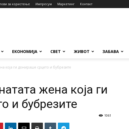
лови за користење
Импресум
Маркетинг
Контакт
ЕКОНОМИЈА
СВЕТ
ЖИВОТ
ЗАБАВА
на која ги донираше срцето и бубрезите
натата жена која ги
о и бубрезите
1061