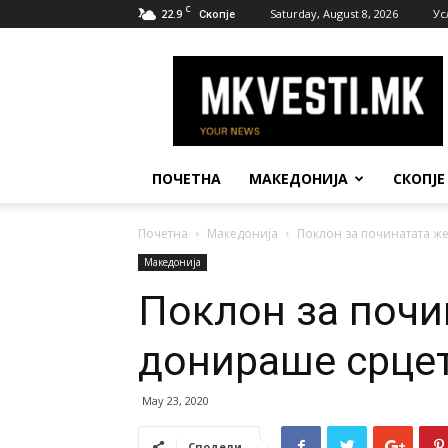
C
22.9
Saturday, August 8, 2026
Ус
Скопје
МК
Вести
ПОЧЕТНА
МАКЕДОНИЈА
СКОПЈЕ
Почетна
Македонија
Поклон за починатата же
Македонија
Поклон за почи
донираше срцет
May 23, 2020
Сподели