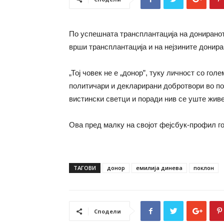
По успешната трансплантација на дониранот
врши трансплантација и на нејзините донира
„Тој човек не е „донор”, туку личност со г
политичари и декларирани добротвори во п
вистински светци и поради нив се уште жив
Ова пред малку на својот фејсбук-профил г
ТАГОВИ
донор
емилија динева
поклон
Сподели