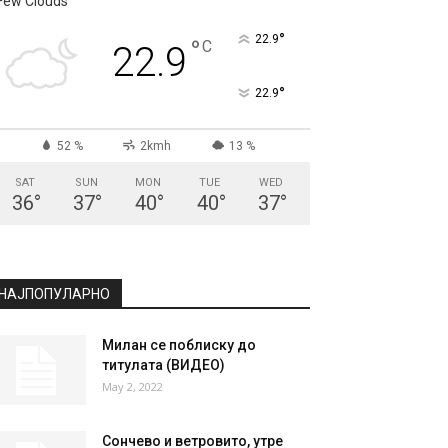
Few Clouds
°
22.9
°
C
22.9
°
22.9
52 %
2kmh
13 %
SAT
SUN
MON
TUE
WED
36
°
37
°
40
°
40
°
37
°
НАЈПОПУЛАРНО
Милан се поблиску до
титулата (ВИДЕО)
May 2, 2022
Сончево и ветровито, утре