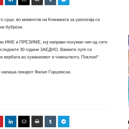
о срце, во моментов на Клиниката за урологија се
ни бубрези.
олемо ИМЕ и ПРЕЗИМЕ, кој направи похуман чин од сите
оследните 30 години ЗАЕДНО. Ваквите луѓе се
ее вербата во хуманизмот и човештвото. Поклон!“
о напиша лекарот Филип Ѓоршевски.