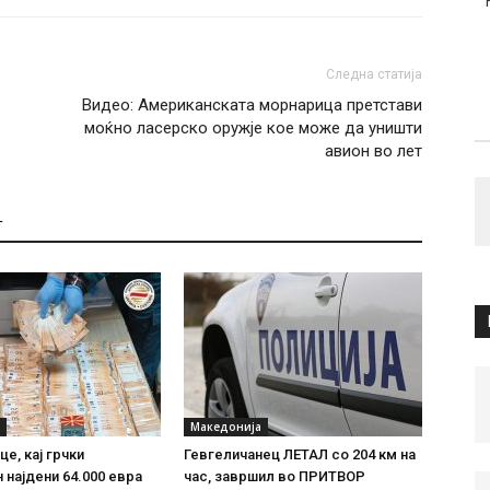
Следна статија
Видео: Американската морнарица претстави
моќно ласерско оружје кое може да уништи
авион во лет
Т
Македонија
е, кај грчки
Гевгеличанец ЛЕТАЛ со 204 км на
 најдени 64.000 евра
час, завршил во ПРИТВОР