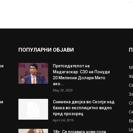
ПОПУЛАРНИ ОБЈАВИ
П
ки
Претседателот на
М
Мадагаскар: СЗО ни Понуди
Ж
20 Милиони Долари Мито
ако...
С
May 20, 2020
З
ни
Снимена двојка во Скопје над
С
банка во експлицитно видео
С
пред прозорец
April 24, 2019
Е
U
18+: Се појавија нови голи