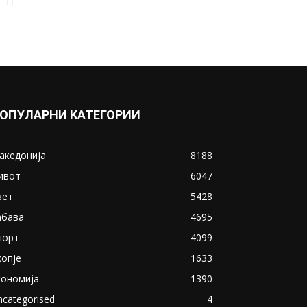
ОПУЛАРНИ КАТЕГОРИИ
акедонија
8188
ивот
6047
вет
5428
абава
4695
порт
4099
копје
1633
кономија
1390
ncategorised
4