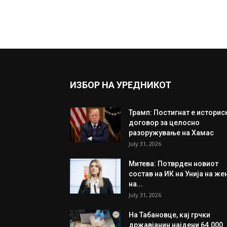
ИЗБОР НА УРЕДНИКОТ
Трамп: Постигнат е историс
договор за целосно
разоружување на Хамас
July 31, 2026
Митева: Потврден новиот
состав на ИК на Унија на же
на...
July 31, 2026
На Табановце, кај грчки
државјанин најдени 64.000