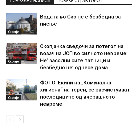
ПОВРЗАНИ НАПИСИ
ПОВЕЌЕ ОД АВТОРОТ
Водата во Скопје е безбедна за
пиење
Скопје
Скопјанка сведочи за потегот на
возач на ЈСП во силното невреме:
Не’ засолни сите патници и
Скопје
безбедно не’ однесе дома
ФОТО: Екипи на „Комунална
хигиена“ на терен, се расчистуваат
последиците од вчерашното
Скопје
невреме