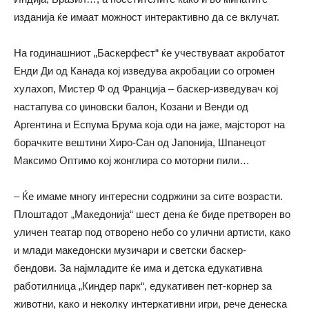
изданија ќе имаат можност интерактивно да се вклучат.
На годинашниот „Баскерфест“ ќе учествуваат акробатот
Енди Ди од Канада кој изведува акробации со огромен
хулахоп, Мистер Ф од Франција – баскер-изведувач кој
настапува со џиновски балон, Козани и Венди од
Аргентина и Еспума Брума која оди на јаже, мајсторот на
борачките вештини Хиро-Сан од Јапонија, Шпанецот
Максимо Оптимо кој жонглира со моторни пили…
– Ќе имаме многу интересни содржини за сите возрасти.
Плоштадот „Македонија“ шест дена ќе биде претворен во
уличен театар под отворено небо со улични артисти, како
и млади македонски музичари и светски баскер-
бендови. За најмладите ќе има и детска едукативна
работилница „Киндер парк“, едукативен пет-корнер за
животни, како и неколку интеркативни игри, рече денеска