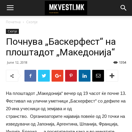
Почетна
Скопје
Скопје
Почнува „Баскерфест“ на
плоштадот „Македонија“
June 12, 2018
1354
На плоштадот „Македонија“ вечер од 19 часот ќе почне 13.
Фестивал на улични уметници „Баскерфест“ со дефиле на
20-ина учесници од земјава и од
странство. Организаторите најавија повеќе од 20 точки на
изведувачи од Јапонија, Аргентина, Шпанија, Франција,
Индија, Бразил…, а посетителите како и во минатите