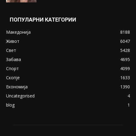
Понуди 20 Милиони Долари Мито ако...
May 20, 2020
Снимена двојка во Скопје над банка во
експлицитно видео пред прозорец
April 24, 2019
18+: Се појавија нови голи фотографии од
Северина
August 21, 2018
ПОПУЛАРНИ КАТЕГОРИИ
Македонија
8188
Живот
6047
Свет
5428
Забава
4695