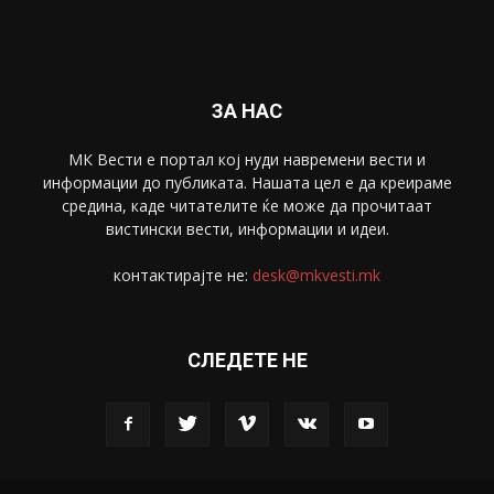
Спорт
4099
Скопје
1633
Економија
1390
Uncategorised
4
blog
1
ЗА НАС
МК Вести е портал коj нуди навремени вести и
информации до публиката. Нашата цел е да креираме
средина, каде читателите ќе може да прочитаат
вистински вести, информации и идеи.