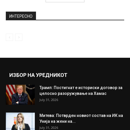
Кога ќе каже дека има 66 години никој не
ѝ верува:...
February 27, 2020
Победа на “Жолтите елеци”, Макрон
поразен! Извори од владата откриваат:
Франција...
December 4, 2018
Прикажи повеќе
ИНТЕРЕСНО