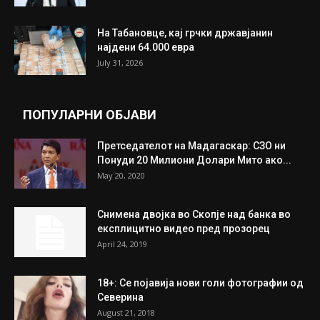
ИЗБОР НА УРЕДНИКОТ
Трамп: Постигнат е историски договор за
целосно разоружување на Хамас
July 31, 2026
Митева: Потврден новиот состав на ИК на
Унија на жени на...
July 31, 2026
На Табановце, кај грчки државјанин
најдени 64.000 евра
July 31, 2026
ПОПУЛАРНИ ОБЈАВИ
Претседателот на Мадагаскар: СЗО ни