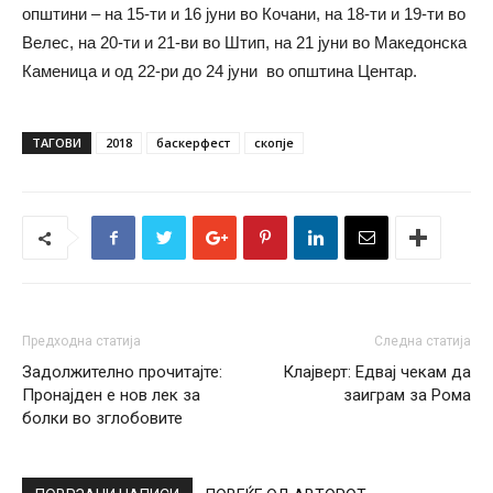
општини – на 15-ти и 16 јуни во Кочани, на 18-ти и 19-ти во
Велес, на 20-ти и 21-ви во Штип, на 21 јуни во Македонска
Каменица и од 22-ри до 24 јуни во општина Центар.
ТАГОВИ
2018
баскерфест
скопје
Предходна статија
Следна статија
Задолжително прочитајте:
Клајверт: Едвај чекам да
Пронајден е нов лек за
заиграм за Рома
болки во зглобовите