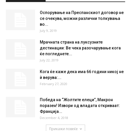
°
C
32.9
°
32.9
28 %
2.5kmh
0 %
SUN
MON
TUE
WED
THU
37
°
39
°
40
°
42
°
40
°
НАЈПОПУЛАРНО
Оспорување на Преспанскиот договор не
се очекува, можни различни толкувања
во...
July 9, 2019
Мрачната страна на луксузните
дестинации: Ве чека разочарување кога
ќе погледнете...
July 22, 2019