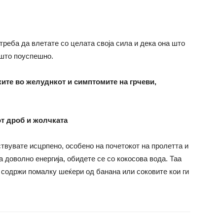
а треба да влетате со целата своја сила и дека она што
 што поуспешно.
ите во желуднкот и симптомите на грчеви,
от дроб и жолчката
твувате исцрпено, особено на почетокот на пролетта и
а доволно енергија, обидете се со кокосова вода. Таа
 содржи помалку шеќери од банана или соковите кои ги