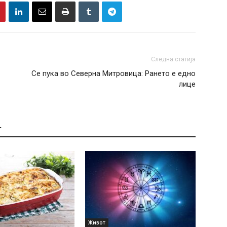
Следна статија
Се пука во Северна Митровица: Рането е едно
лице
Т
Живот