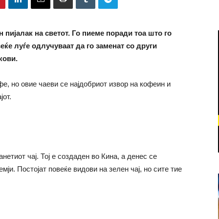
н пијалак на светот. Го пиеме поради тоа што го
еќе луѓе одлучуваат да го заменат со други
кови.
фе, но овие чаеви се најдобриот извор на кофеин и
јот.
нетиот чај. Тој е создаден во Кина, а денес се
мји. Постојат повеќе видови на зелен чај, но сите тие