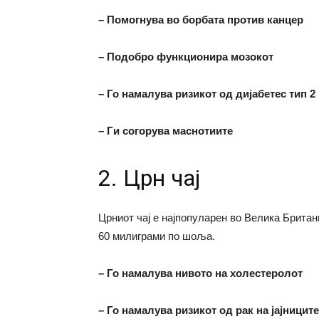
– Помогнува во борбата против канцер
– Подобро функционира мозокот
– Го намалува ризикот од дијабетес тип 2
– Ги согорува маснотиите
2. Црн чај
Црниот чај е најпопуларен во Велика Британи
60 милиграми по шоља.
– Го намалува нивото на холестеролот
– Го намалува ризикот од рак на јајниците