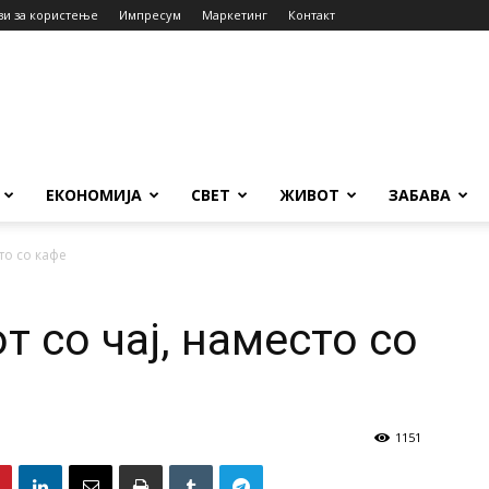
ви за користење
Импресум
Маркетинг
Контакт
ЕКОНОМИЈА
СВЕТ
ЖИВОТ
ЗАБАВА
то со кафе
т со чај, наместо со
1151