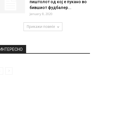
пиштолот од кој е пукано во
бившиот фудбалер...
January 8, 2020
Прикажи повеќе
ИНТЕРЕСНО