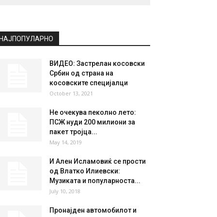
НАЈПОПУЛАРНО
ВИДЕО: Застрелан косовски
Србин од страна на
косовските специјалци
October 13, 2021
Не очекува пеколно лето:
ПСЖ нуди 200 милиони за
пакет тројца...
May 14, 2019
И Ален Исламовиќ се прости
од Влатко Илиевски:
Музиката и популарноста...
July 10, 2018
Пронајден автомобилот и