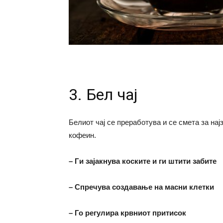
3. Бел чај
Белиот чај се преработува и се смета за на
кофеин.
– Ги зајакнува коските и ги штити забите
– Спречува создавање на масни клетки
– Го регулира крвниот притисок