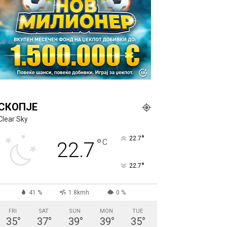
СКОПЈЕ
Clear Sky
°
22.7
°
C
22.7
°
22.7
41 %
1.8kmh
0 %
FRI
SAT
SUN
MON
TUE
35
°
37
°
39
°
39
°
35
°