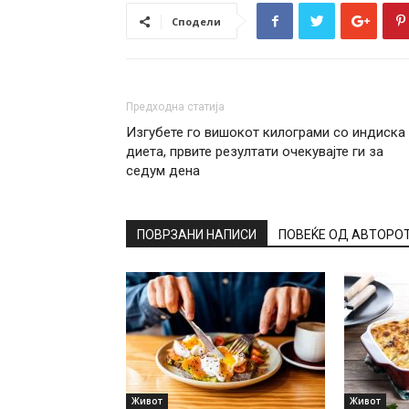
Сподели
Предходна статија
Изгубете го вишокот килограми со индиска
диета, првите резултати очекувајте ги за
седум дена
ПОВРЗАНИ НАПИСИ
ПОВЕЌЕ ОД АВТОРО
Живот
Живот