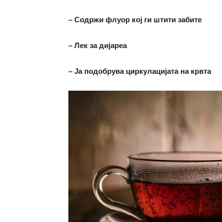
– Содржи флуор кој ги штити забите
– Лек за дијареа
– Ја подобрува циркулацијата на крвта