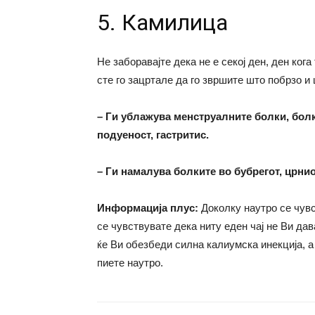
5. Камилица
Не заборавајте дека не е секој ден, ден ког
сте го зацртале да го звршите што побрзо и
– Ги ублажува менструалните болки, болк
подуеност, гастритис.
– Ги намалува болките во бубрегот, црни
Информација плус:
Доколку наутро се чувс
се чувствувате дека ниту еден чај не Ви дав
ќе Ви обезбеди силна калиумска инекција, а
пиете наутро.