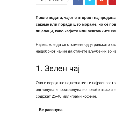
После водата, чајот е вториот најпродава
сакаме или поради што мораме, но сè пов
пијалаци, како кафето или вештачките со
Најтешко е да се откажете од утринското ка
најдобриот начин да станете вљубеник во ча
1. Зелен чај
Ова е веројатно најпознатиот и најраспростра
одгледува и произведува во повеќе азиски зе
содржат 25-40 милиграми кофеин.
– Ве расонува