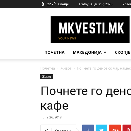
C
22.7
Friday, August 7, 2026
Усло
Скопје
МК
Вести
ПОЧЕТНА
МАКЕДОНИЈА
СКОПЈЕ
Почетна
Живот
Почнете го денот со чај, намес
Живот
Почнете го дено
кафе
June 26, 2018
Сподели