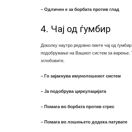
– Одличен е за борбата против глад
4. Чај од ѓумбир
Доколку наутро редовно пиете чај од ѓумбир
подобрување на Вашиот систем за варење. То
зглобовите.
– Го зајакнува имунолошкиот систем
– Ја подобрува циркулацијата
– Помага во борбата против стрес
– Помага во лошењето додека патувате