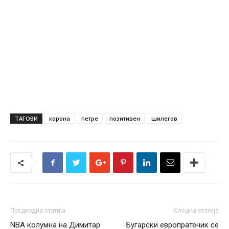
ТАГОВИ
корона
петре
позитивен
шилегов
Предходна статија
Следна статија
NBA колумна на Димитар
Бугарски европратеник се