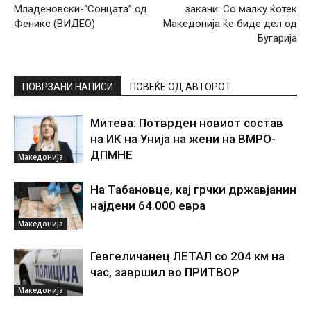
Младеновски-“Сонцата” од
закани: Со малку ќотек
Феникс (ВИДЕО)
Македонија ќе биде дел од
Бугарија
ПОВРЗАНИ НАПИСИ
ПОВЕЌЕ ОД АВТОРОТ
Митева: Потврден новиот состав
на ИК на Унија на жени на ВМРО-
ДПМНЕ
Македонија
На Табановце, кај грчки државјанин
најдени 64.000 евра
Македонија
Гевгеличанец ЛЕТАЛ со 204 км на
час, завршил во ПРИТВОР
Македонија