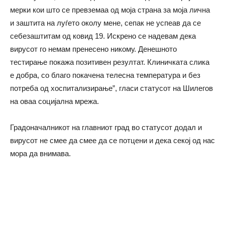
мерки кои што се превземаа од моја страна за моја лична
и заштита на луѓето околу мене, сепак не успеав да се
себезаштитам од ковид 19. Искрено се надевам дека
вирусот го немам пренесено никому. Денешното
тестирање покажа позитивен резултат. Клиничката слика
е добра, со благо покачена телесна температура и без
потреба од хоспитализирање”, гласи статусот на Шилегов
на оваа социјална мрежа.
Градоначалникот на главниот град во статусот додал и
вирусот не смее да смее да се потцени и дека секој од нас
мора да внимава.