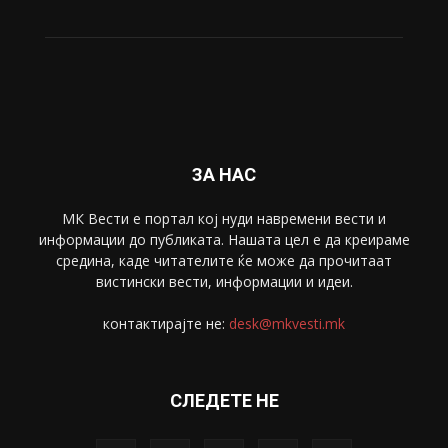
Свет
5428
Забава
4695
Спорт
4099
Скопје
1633
Економија
1390
Uncategorised
4
blog
1
ЗА НАС