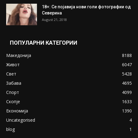
ПОПУЛАРНИ ОБЈАВИ
Претседателот на Мадагаскар: СЗО ни
Понуди 20 Милиони Долари Мито ако...
May 20, 2020
Снимена двојка во Скопје над банка во
експлицитно видео пред прозорец
April 24, 2019
18+: Се појавија нови голи фотографии од
Северина
August 21, 2018
ПОПУЛАРНИ КАТЕГОРИИ
Македонија
8188
Живот
6047