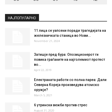
СКОПЈЕ
Broken Clouds
°
35.4
°
C
35.4
°
35.4
23 %
8.1kmh
65 %
SAT
SUN
MON
TUE
WED
35
°
38
°
39
°
40
°
42
°
НАЈПОПУЛАРНО
11 лица се уапсени поради трагедијата на
железничката станица во Нови...
November 21, 2024