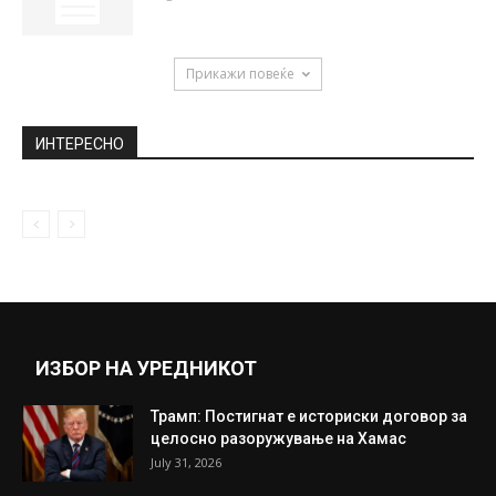
Затишје пред бура: Опозиционерот ги
повика граѓаните на најголемиот протест
во...
April 22, 2019
Електраната работи со полна пареа: Дали
Северна Кореја произведува атомско
оружје?
March 5, 2021
6 утрински вежби против стрес
August 31, 2020
Прикажи повеќе
ИНТЕРЕСНО