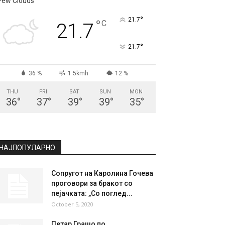
СКОПЈЕ
Few Clouds
°
21.7
°
C
21.7
°
21.7
36 %
1.5kmh
12 %
THU
FRI
SAT
SUN
MON
36
°
37
°
39
°
39
°
35
°