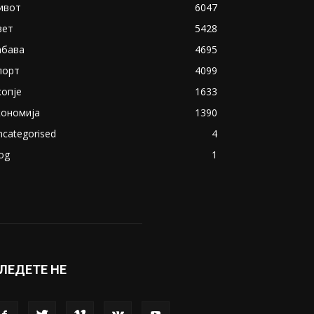
ОПУЛАРНИ КАТЕГОРИИ
акедонија
8188
ивот
6047
вет
5428
абава
4695
порт
4099
копје
1633
кономија
1390
ncategorised
4
og
1