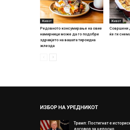
Живот
Живот
Редовното консумирање на овие
Совршени 
намирници може да го подобри
ќе ги снема
здравјето на вашата тироидна
жлезда