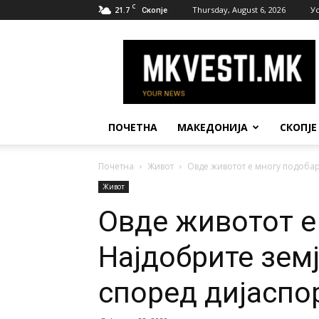
C
21.7
Thursday, August 6, 2026
У
Скопје
МК
Вести
ПОЧЕТНА
МАКЕДОНИЈА
СКОПЈЕ
Почетна
Живот
Овде животот е многу подобар
Живот
Овде животот е
Најдобрите земј
според дијаспо