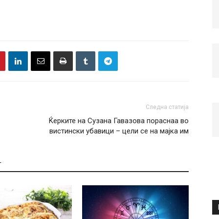
Следна статија
Ќерките на Сузана Гавазова пораснаа во
вистински убавици – цели се на мајка им
Т