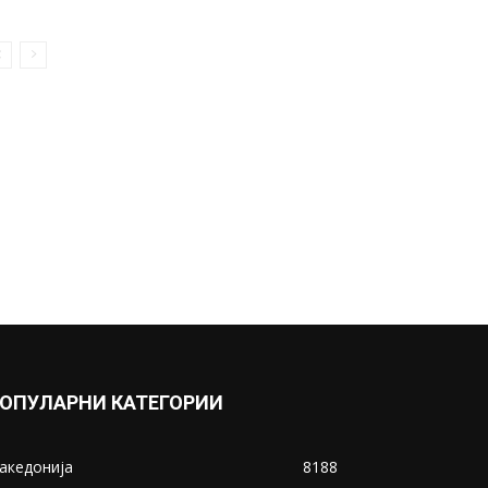
Мистерија! Дали ова во
Невада е паркинг за
вонземски летала?
Суперхангар...
December 13, 2018
Прикажи повеќе
ИНТЕРЕСНО