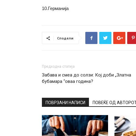
10.Германија
Сподели
Предходна статија
Забава и смеа до солзи: Кој доби „Златна
бубамара “оваа година?
ПОВРЗАНИ НАПИСИ
ПОВЕЌЕ ОД АВТОРО