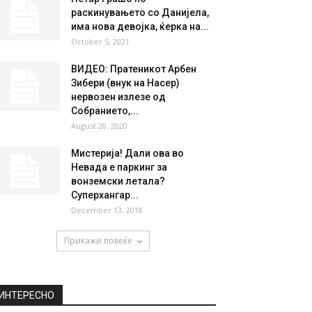
НАЈПОПУЛАРНО
Сопругот на Каролина Гочева
проговори за бракот со
пејачката: „Со поглед...
October 5, 2020
Петар Грашо по
раскинувањето со Данијела,
има нова девојка, ќерка на...
October 5, 2021
ВИДЕО: Пратеникот Арбен
Зибери (внук на Насер)
нервозен излезе од
Собранието,...
August 20, 2020