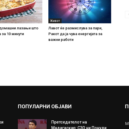
Живот
домашни лазањи што
Лавот ќе размислува за пари,
 за 10 минути
Ракот да ја чува енергијата за
важни работи