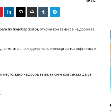
882
рага по подобар живот, открија кои земји се најдобри за
од анкетата спроведена на иселеници за тоа која земја е
 место, како најдобра земја за оние кои сакаат да се
: