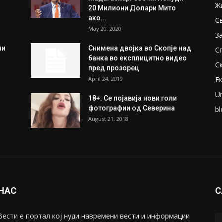
ПОПУЛАРНИ ОБЈАВИ
П
ки
Претседателот на
М
Мадагаскар: СЗО ни Понуди
Ж
20 Милиони Долари Мито
ако...
С
May 20, 2020
З
ни
Снимена двојка во Скопје над
С
банка во експлицитно видео
С
пред прозорец
April 24, 2019
Е
U
18+: Се појавија нови голи
фотографии од Северина
bl
August 21, 2018