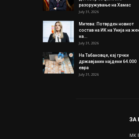
ИЗБОР НА УРЕДНИКОТ
Трамп: Постигнат е историс
договор за целосно
разоружување на Хамас
July 31, 2026
Митева: Потврден новиот
состав на ИК на Унија на же
на...
July 31, 2026
На Табановце, кај грчки
државјанин најдени 64.000
евра
July 31, 2026