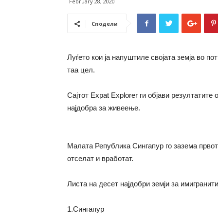
February 28, 2020
Сподели
Луѓето кои ја напуштиле својата земја во пот
таа цел.
Сајтот Expat Explorer ги објави резултатите 
најдобра за живеење.
Малата Република Сингапур го зазема првото
отселат и вработат.
Листа на десет најдобри земји за имигранити
1.Сингапур