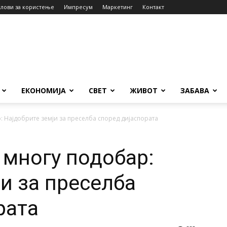
слови за користење
Импресум
Маркетинг
Контакт
ЕКОНОМИЈА
СВЕТ
ЖИВОТ
ЗАБАВА
: Најдобрите земји за преселба според дијаспората
 многу подобар:
и за преселба
рата