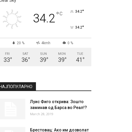
СКОПЈЕ
Clear Sky
°
34.2
°
C
34.2
°
34.2
20 %
4kmh
0 %
FRI
SAT
SUN
MON
TUE
33
°
36
°
39
°
39
°
41
°