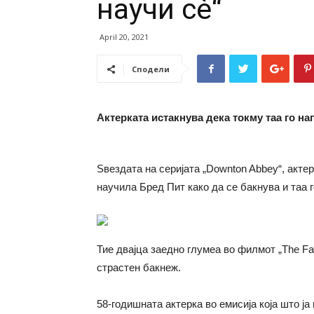
научи сè“
April 20, 2021
Сподели
Актерката истакнува дека токму таа го на
Ѕвездата на серијата „Downton Abbey“, акте
научила Бред Пит како да се бакнува и таа 
Тие двајца заедно глумеа во филмот „The Fa
страстен бакнеж.
58-годишната актерка во емисија која што ј