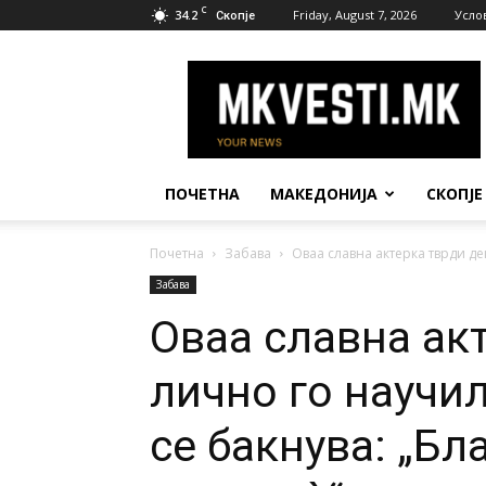
C
34.2
Friday, August 7, 2026
Усло
Скопје
МК
Вести
ПОЧЕТНА
МАКЕДОНИЈА
СКОПЈЕ
Почетна
Забава
Оваа славна актерка тврди дек
Забава
Оваа славна ак
лично го научи
се бакнува: „Бл