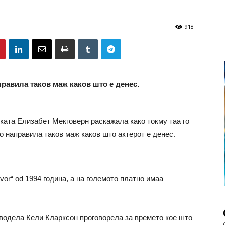
918
правила таков маж каков што е денес.
рката Елизабет Мекговерн раскажала како токму таа го
го направила таков маж каков што актерот е денес.
vor“ od 1994 година, а на големото платно имаа
а водела Кели Кларксон проговорела за времето кое што