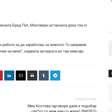
акнала Бред Пит, Мекговерн истакнала дека тоа го
и работи за да заработиш за животот. Го направив
ние на мене“, изјавила актерката во таа емисија.
Следна статија
Миа Костова одговори дали е подобар
сек*от со маж или со жена? (ВИДЕО)