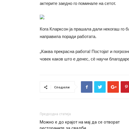
актерите заедно го поминале на сетот.
Кога Кларксон ја прашала дали некогаш го б
направила поради работата.
„Каква прекрасна работа! Постојат и погрозн
човек каков што е денес, сè научи благодаре
Сподели
Предходна статија
Можно е до крајот на мај да се отворат
рестораните за свадби