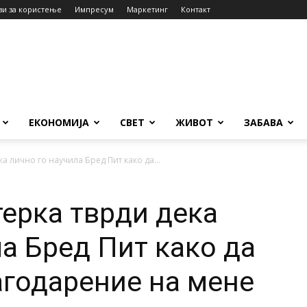
ви за користење
Импресум
Маркетинг
Контакт
ЕКОНОМИЈА
СВЕТ
ЖИВОТ
ЗАБАВА
а лично го научила Бред Пит како да...
терка тврди дека
ла Бред Пит како да
агодарение на мене