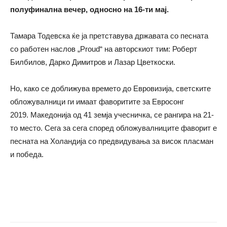
полуфинална вечер, односно на 16-ти мај.
Тамара Тодевска ќе ја претставува државата со песната
со работен наслов „Proud“ на авторскиот тим: Роберт
Билбилов, Дарко Димитров и Лазар Цветкоски.
Но, како се доближува времето до Евровизија, светските
обложувалници ги имаат фаворитите за Евросонг
2019. Македонија од 41 земја учесничка, се рангира на 21-
то место. Сега за сега според обложувалниците фаворит е
песната на Холандија со предвидувања за висок пласман
и победа.