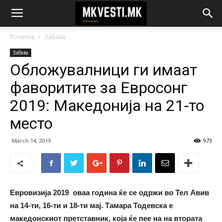
Почетна
Забава
Забава
Обложувалници ги имаат
фаворитите за Евросонг
2019: Македонија на 21-то
место
March 14, 2019
973
Евровизија 2019 оваа година ќе се одржи во Тел Авив
на 14-ти, 16-ти и 18-ти мај. Тамара Тодевска е
македонскиот претставник, која ќе пее на на втората