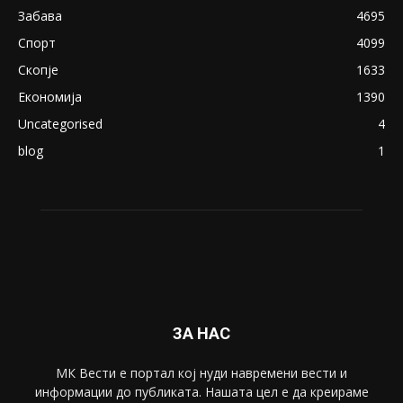
18+: Се појавија нови голи фотографии од
Северина
August 21, 2018
ПОПУЛАРНИ КАТЕГОРИИ
Македонија
8188
Живот
6047
Свет
5428
Забава
4695
Спорт
4099
Скопје
1633
Економија
1390
Uncategorised
4
blog
1