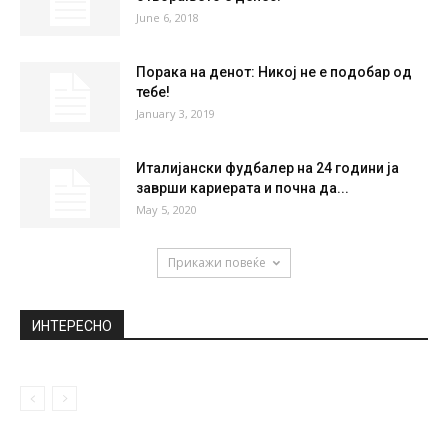
НАЈПОПУЛАРНО
Дали болките во коските навистина
укажуваат на промена на времето?
November 22, 2018
Скопје го добива првиот Музеј на илузии –
отворањето е денес!
June 6, 2018
Порака на денот: Никој не е подобар од
тебе!
January 3, 2019
Италијански фудбалер на 24 години ја
заврши кариерата и почна да...
May 5, 2020