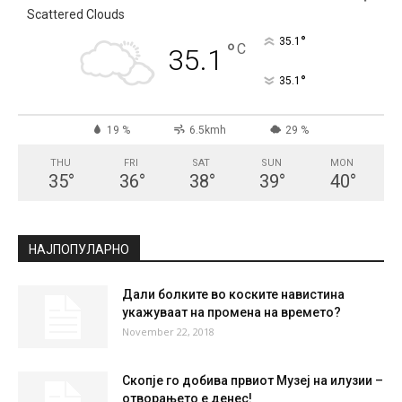
СКОПЈЕ
Scattered Clouds
°
35.1
°
C
35.1
°
35.1
19 %
6.5kmh
29 %
THU
FRI
SAT
SUN
MON
35
°
36
°
38
°
39
°
40
°