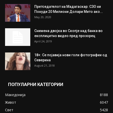
Митева: Потврден новиот состав на ИК на
Унија на жени на...
July 31, 2026
На Табановце, кај грчки државјанин
најдени 64.000 евра
July 31, 2026
ПОПУЛАРНИ ОБЈАВИ
Претседателот на Мадагаскар: СЗО ни
Понуди 20 Милиони Долари Мито ако...
May 20, 2020
Снимена двојка во Скопје над банка во
експлицитно видео пред прозорец
April 24, 2019