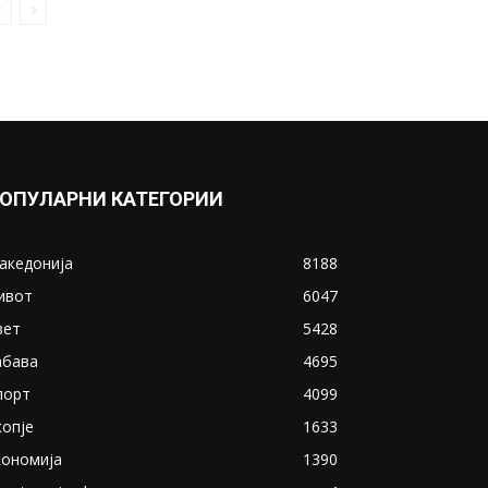
ОПУЛАРНИ КАТЕГОРИИ
акедонија
8188
ивот
6047
вет
5428
абава
4695
порт
4099
копје
1633
кономија
1390