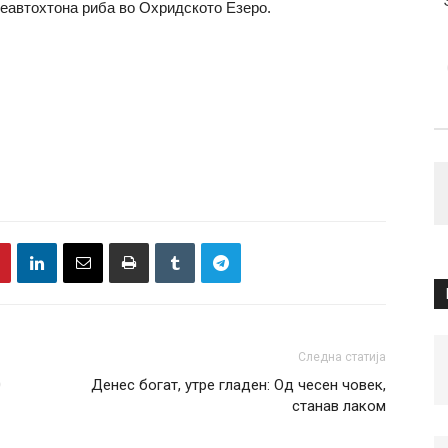
неавтохтона риба во Охридското Езеро.
Следна статија
0
Денес богат, утре гладен: Од чесен човек,
станав лаком