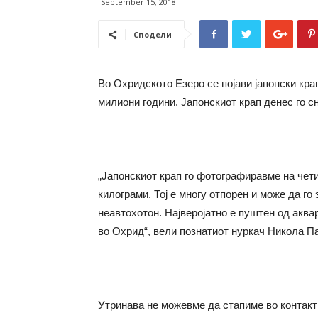
September 15, 2018
Сподели
Во Охридското Езеро се појави јапонски крап
милиони години. Јапонскиот крап денес го сн
„Јапонскиот крап го фотографиравме на чет
килограми. Тој е многу отпорен и може да го
неавтохотон. Најверојатно е пуштен од аква
во Охрид“, вели познатиот нуркач Никола П
Утринава не можевме да стапиме во контакт