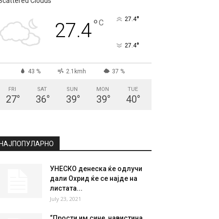
Scattered Clouds
°
27.4
°
C
27.4
°
27.4
43 %
2.1kmh
37 %
FRI
SAT
SUN
MON
TUE
27
°
36
°
39
°
39
°
40
°
НАЈПОПУЛАРНО
УНЕСКО денеска ќе одлучи
дали Охрид ќе се најде на
листата...
July 23, 2021
“Прости им сине, навистина