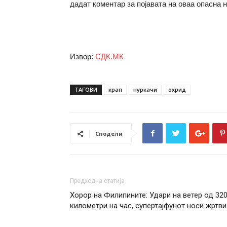
дадат коментар за појавата на оваа опасна 
Извор:
СДК.МК
ТАГОВИ
крап
нуркачи
охрид
Сподели
Предходна статија
Хорор на Филипините: Удари на ветер од 32
километри на час, супертајфунот носи жртви