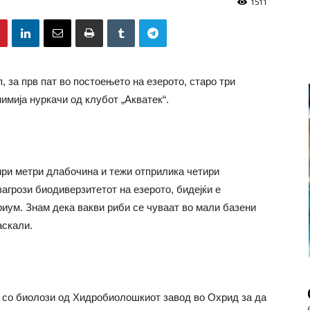
1511
, за прв пат во постоењето на езерото, старо три
имија нуркачи од клубот „Акватек“.
ири метри длабочина и тежи отприлика четири
 загрози биодиверзитетот на езерото, бидејќи е
риум. Знам дека вакви риби се чуваат во мали базени
аскали.
 со биолози од Хидробиолошкиот завод во Охрид за да