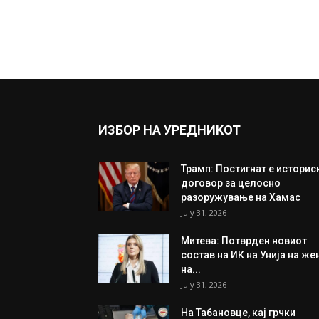
ИЗБОР НА УРЕДНИКОТ
Трамп: Постигнат е историс
договор за целосно
разоружување на Хамас
July 31, 2026
Митева: Потврден новиот
состав на ИК на Унија на же
на...
July 31, 2026
На Табановце, кај грчки