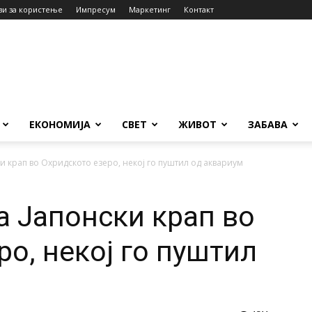
ви за користење
Импресум
Маркетинг
Контакт
ЕКОНОМИЈА
СВЕТ
ЖИВОТ
ЗАБАВА
и крап во Охридското езеро, некој го пуштил од аквариум
а Јапонски крап во
о, некој го пуштил