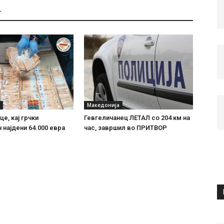
Т
Македонија
е, кај грчки
Гевгеличанец ЛЕТАЛ со 204 км на
 најдени 64.000 евра
час, завршил во ПРИТВОР