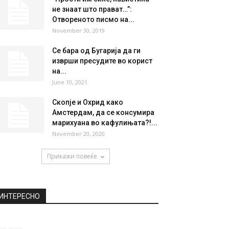
не знаат што прават…”:
Отвореното писмо на...
November 30, 2019
Се бара од Бугарија да ги
изврши пресудите во корист
на...
June 10, 2021
Скопје и Охрид како
Амстердам, да се консумира
марихуана во кафулињата?!...
November 20, 2020
Прикажи повеќе
ИНТЕРЕСНО