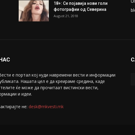
U
18+: Се појавија нови голи
фотографии од Северина
bl
August 21, 2018
 НАС
С
ести е портал коj нуди навремени вести и информации
убликата. Нашата цел е да креираме средина, каде
телите ќе може да прочитаат вистински вести,
рмации и идеи.
актирајте не:
desk@mkvesti.mk