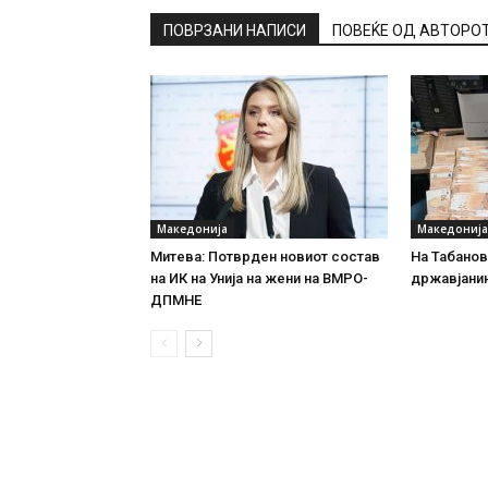
ПОВРЗАНИ НАПИСИ
ПОВЕЌЕ ОД АВТОРО
Македонија
Македонија
Митева: Потврден новиот состав
На Табановц
на ИК на Унија на жени на ВМРО-
државјанин
ДПМНЕ