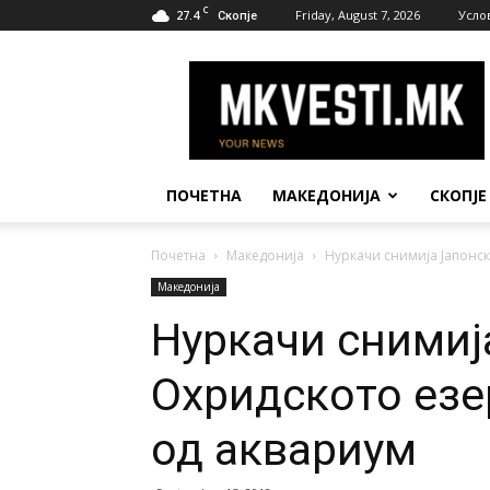
C
27.4
Friday, August 7, 2026
Усло
Скопје
МК
Вести
ПОЧЕТНА
МАКЕДОНИЈА
СКОПЈЕ
Почетна
Македонија
Нуркачи снимија Јапонск
Македонија
Нуркачи снимиј
Охридското езер
од аквариум