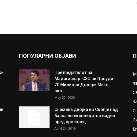
ПОПУЛАРНИ ОБЈАВИ
П
ки
Претседателот на
М
Мадагаскар: СЗО ни Понуди
Ж
20 Милиони Долари Мито
ако...
С
May 20, 2020
З
ни
Снимена двојка во Скопје над
С
банка во експлицитно видео
С
пред прозорец
April 24, 2019
Е