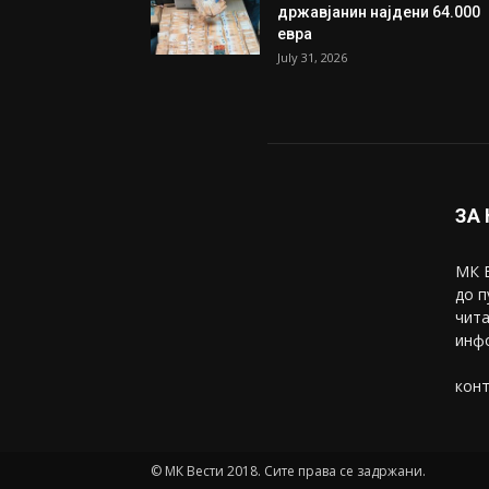
државјанин најдени 64.000
евра
July 31, 2026
ЗА
МК В
до п
чита
инфо
конт
© МК Вести 2018. Сите права се задржани.