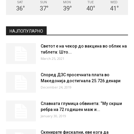
СКОПЈЕ
Clear Sky
°
29.6
°
C
29.6
°
29.6
36 %
0.8kmh
6 %
SAT
SUN
MON
TUE
WED
36
°
37
°
39
°
40
°
41
°
НАЈПОПУЛАРНО
Светот е на чекор до вакцина во облик на
таблета: Што...
March 25, 2021