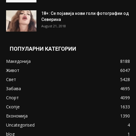
ПОПУЛАРНИ ОБЈАВИ
Претседателот на Мадагаскар: СЗО ни
Понуди 20 Милиони Долари Мито ако...
May 20, 2020
Снимена двојка во Скопје над банка во
експлицитно видео пред прозорец
April 24, 2019
18+: Се појавија нови голи фотографии од
Северина
August 21, 2018
ПОПУЛАРНИ КАТЕГОРИИ
Македонија
8188