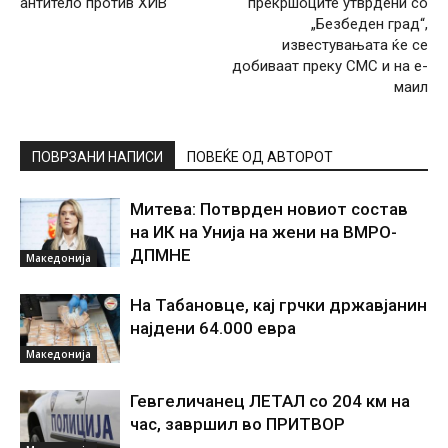
антитело против ХИВ
прекршоците утврдени со
„Безбеден град“,
известувањата ќе се
добиваат преку СМС и на е-
маил
ПОВРЗАНИ НАПИСИ
ПОВЕЌЕ ОД АВТОРОТ
Митева: Потврден новиот состав
на ИК на Унија на жени на ВМРО-
ДПМНЕ
Македонија
На Табановце, кај грчки државјанин
најдени 64.000 евра
Македонија
Гевгеличанец ЛЕТАЛ со 204 км на
час, завршил во ПРИТВОР