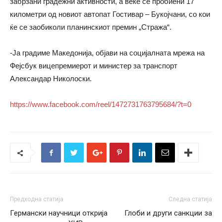
забрзани градежни активности, а веќе се пробиени 17
километри од новиот автопат Гостивар – Букојчани, со кои
ќе се заобиколи планинскиот премин „Стража“.
-Ја градиме Македонија, објави на социјалната мрежа на
Фејсбук вицепремиерот и министер за транспорт
Александар Николоски.
https://www.facebook.com/reel/1472731763795684/?t=0
Предходна статија
Следна статија
Германски научници открија
Глоби и други санкции за