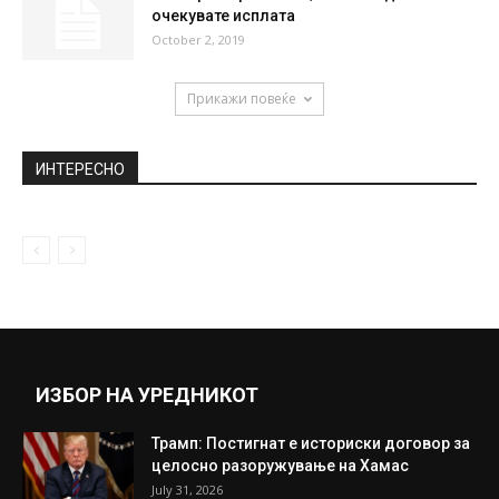
Според ДЗС просечната плата во
Македонија достигнала 25.726 денари
December 24, 2019
Славната глумица обвинета: “Му скрши
ребра на 72 годишен маж и...
January 30, 2019
Скенирате фискални, еве кога да
очекувате исплата
October 2, 2019
Прикажи повеќе
ИНТЕРЕСНО