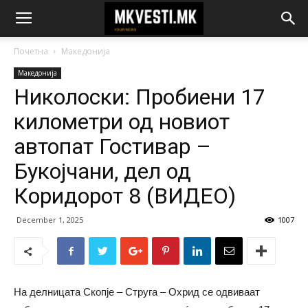
Почетна
Македонија
Македонија
Николоски: Пробиени 17
километри од новиот
автопат Гостивар –
Букојчани, дел од
Коридорот 8 (ВИДЕО)
December 1, 2025
1007
На делницата Скопје – Струга – Охрид се одвиваат