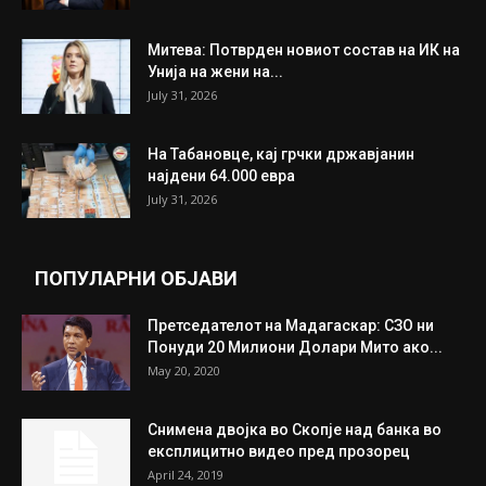
ИЗБОР НА УРЕДНИКОТ
Трамп: Постигнат е историски договор за
целосно разоружување на Хамас
July 31, 2026
Митева: Потврден новиот состав на ИК на
Унија на жени на...
July 31, 2026
На Табановце, кај грчки државјанин
најдени 64.000 евра
July 31, 2026