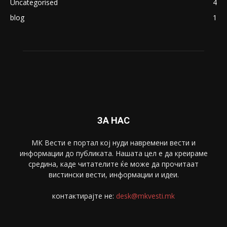
Uncategorised
4
blog
1
ЗА НАС
МК Вести е портал коj нуди навремени вести и
информации до публиката. Нашата цел е да креираме
средина, каде читателите ќе може да прочитаат
вистински вести, информации и идеи.
контактирајте не:
desk@mkvesti.mk