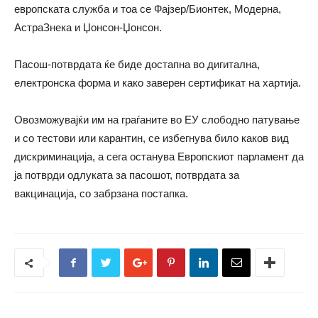
европската служба и тоа се Фајзер/Бионтек, Модерна,
АстраЗнека и Џонсон-Џонсон.
Пасош-потврдата ќе биде достапна во дигитална,
електронска форма и како заверен сертификат на хартија.
Овозможувајќи им на граѓаните во ЕУ слободно патување
и со тестови или карантин, се избегнува било каков вид
дискриминација, а сега останува Европскиот парламент да
ја потврди одлуката за пасошот, потврдата за
вакцинација, со забрзана постапка.