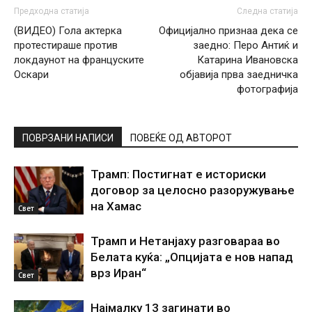
Предходна статија
Следна статија
(ВИДЕО) Гола актерка
Официјално признаа дека се
протестираше против
заедно: Перо Антиќ и
локдаунот на француските
Катарина Ивановска
Оскари
објавија прва заедничка
фотографија
ПОВРЗАНИ НАПИСИ
ПОВЕЌЕ ОД АВТОРОТ
Трамп: Постигнат е историски
договор за целосно разоружување
на Хамас
Свет
Трамп и Нетанјаху разговараа во
Белата куќа: „Опцијата е нов напад
врз Иран“
Свет
Најмалку 13 загинати во