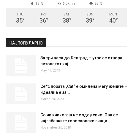
19 %
6.5kmh
29 %
THU
FRI
SAT
SUN
MON
35
°
36
°
38
°
39
°
40
°
НАЈПОПУЛАРНО
За три часа до Белград – утре се отвора
автопатот кај...
May 17, 2019
Се*с позата „Cat“ е омилена меѓу жените –
идеална е за...
March 28, 2020
Со нив никогаш не е здодевно: Ова се
најзабавните хороскопски знаци
November 26, 2018