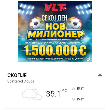
СКОПЈЕ
Scattered Clouds
°
35.1
°
C
35.1
°
35.1