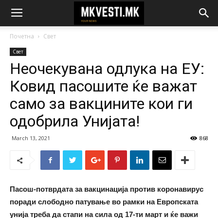
Почетна
Свет
Свет
Неочекувана одлука на ЕУ:
Ковид пасошите ќе важат
само за вакцините кои ги
одобрила Унијата!
March 13, 2021
868
Пасош-потврдата за вакцинација против коронавирус
поради слободно патување во рамки на Европската
унија треба да стапи на сила од 17-ти март и ќе важи