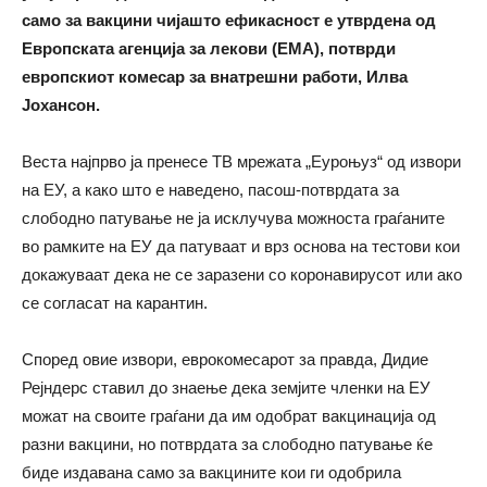
само за вакцини чијашто ефикасност е утврдена од
Европската агенција за лекови (ЕМА), потврди
европскиот комесар за внатрешни работи, Илва
Јохансон.
Веста најпрво ја пренесе ТВ мрежата „Еуроњуз“ од извори
на ЕУ, а како што е наведено, пасош-потврдата за
слободно патување не ја исклучува можноста граѓаните
во рамките на ЕУ да патуваат и врз основа на тестови кои
докажуваат дека не се заразени со коронавирусот или ако
се согласат на карантин.
Според овие извори, еврокомесарот за правда, Дидие
Рејндерс ставил до знаење дека земјите членки на ЕУ
можат на своите граѓани да им одобрат вакцинација од
разни вакцини, но потврдата за слободно патување ќе
биде издавана само за вакцините кои ги одобрила