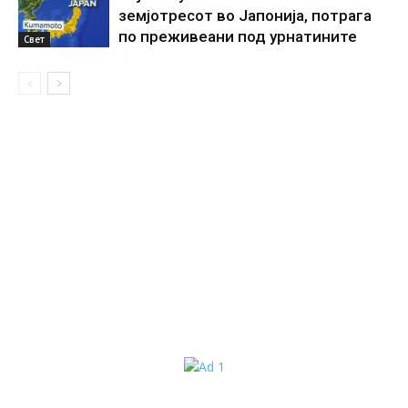
земјотресот во Јапонија, потрага
по преживеани под урнатините
Свет