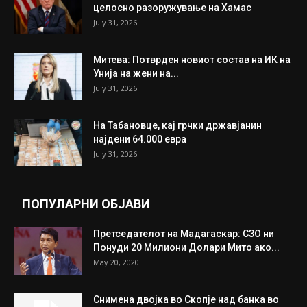
целосно разоружување на Хамас
July 31, 2026
Митева: Потврден новиот состав на ИК на
Унија на жени на...
July 31, 2026
На Табановце, кај грчки државјанин
најдени 64.000 евра
July 31, 2026
ПОПУЛАРНИ ОБЈАВИ
Претседателот на Мадагаскар: СЗО ни
Понуди 20 Милиони Долари Мито ако...
May 20, 2020
Снимена двојка во Скопје над банка во