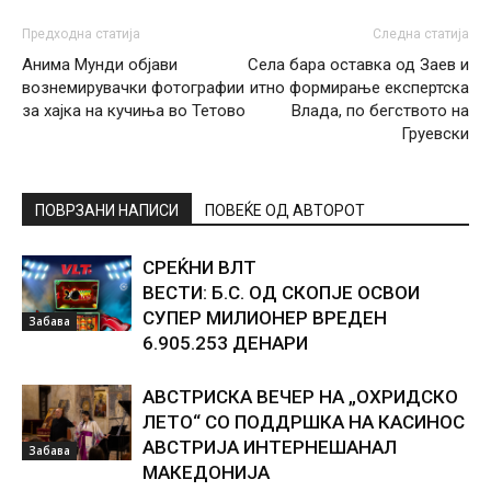
Предходна статија
Следна статија
Анима Мунди објави
Села бара оставка од Заев и
вознемирувачки фотографии
итно формирање експертска
за хајка на кучиња во Тетово
Влада, по бегството на
Груевски
ПОВРЗАНИ НАПИСИ
ПОВЕЌЕ ОД АВТОРОТ
СРЕЌНИ ВЛТ
ВЕСТИ: Б.С. ОД СКОПЈЕ ОСВОИ
СУПЕР МИЛИОНЕР ВРЕДЕН
Забава
6.905.253 ДЕНАРИ
АВСТРИСКА ВЕЧЕР НА „ОХРИДСКО
ЛЕТО“ СО ПОДДРШКА НА КАСИНОС
АВСТРИЈА ИНТЕРНЕШАНАЛ
Забава
МАКЕДОНИЈА