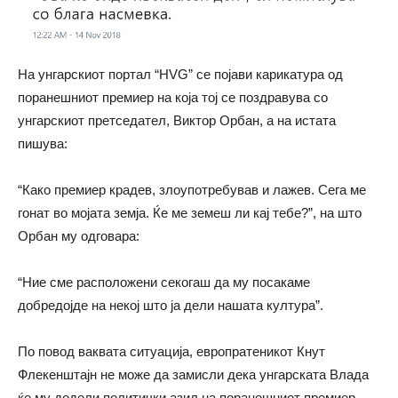
На унгарскиот портал “HVG” се појави карикатура од
поранешниот премиер на која тој се поздравува со
унгарскиот претседател, Виктор Орбан, а на истата
пишува:
“Како премиер крадев, злоупотребував и лажев. Сега ме
гонат во мојата земја. Ќе ме земеш ли кај тебе?”, на што
Орбан му одговара:
“Ние сме расположени секогаш да му посакаме
добредојде на некој што ја дели нашата култура”.
По повод ваквата ситуација, европратеникот Кнут
Флекенштајн не може да замисли дека унгарската Влада
ќе му додели политички азил на поранешниот премиер