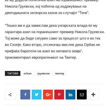
Никола Груевски, кој побегна од издржување на
двегодишната затворска казна за случајот “Тенк”.
“Тешко ми е да замислам дека унгарската влада ќе му
гарантира азил на поранешниот премиер Никола Груевски.
Тој може да биде сигурен само за процесот што е во тек
во Скопје. Како второ, отсекогаш мислев дека Орбан не
прифаќа баратели на aзил во неговата земја”,
прокоментирал европратеникот на Твитер.
ТАГОВИ
orban
груевски
твитер