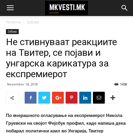
Почетна
Забава
Забава
Не стивнуваат реакциите
на Твитер, се појави и
унгарска карикатура за
експремиерот
November 14, 2018
1458
По вчерашното огласување на експремиерот Никола
Груевски на својот Фејсбук профил, каде напиша дека
побарал политички азил во Унгарија, Твитер