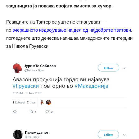
заедницата ја покажа својата смисла за хумор.
Реакциите на Твитер се уште не стивнуваат –
по
вчерашното издвојување на дел од најдобрите твитови
,
погледнете што денеска напишаа македонските твитерџии
за Никола Груевски.