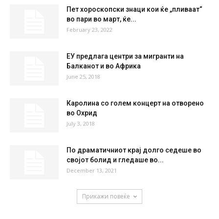
Пет хороскопски знаци кои ќе „пливаат“
во пари во март, ќе...
February 23, 2022
ЕУ предлага центри за мигранти на
Балканот и во Африка
June 25, 2018
Каролина со голем концерт на отворено
во Охрид
July 3, 2018
По драматичниот крај долго седеше во
својот болид и гледаше во...
December 13, 2021
Прикажи повеќе