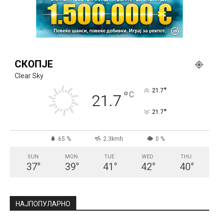
СКОПЈЕ
Clear Sky
°
21.7
°
C
21.7
°
21.7
65 %
2.3kmh
0 %
SUN
MON
TUE
WED
THU
37
°
39
°
41
°
42
°
40
°
НАЈПОПУЛАРНО