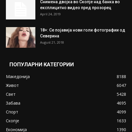
најдени 64.000 евра
July 31, 2026
ПОПУЛАРНИ ОБЈАВИ
Претседателот на Мадагаскар: СЗО ни
Понуди 20 Милиони Долари Мито ако...
May 20, 2020
Снимена двојка во Скопје над банка во
експлицитно видео пред прозорец
April 24, 2019
18+: Се појавија нови голи фотографии од
Северина
August 21, 2018