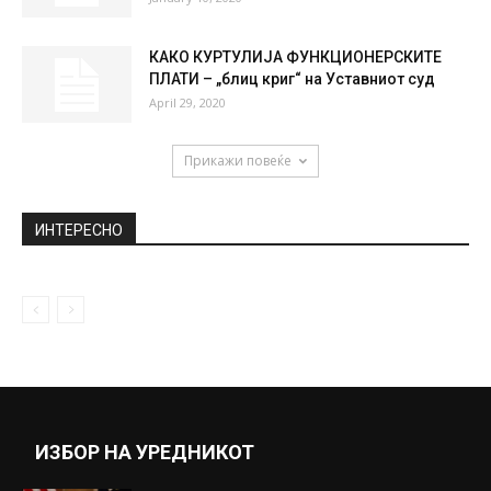
Напад на Донбас ќе биде почетокот...
April 9, 2021
Аца Лукас: „Врањеш е мал и
искомплексиран индијанец!“
January 15, 2019
Оваа супер домаќинка ќе ви покаже како
се прави „генералка“ после...
January 10, 2020
КАКО КУРТУЛИЈА ФУНКЦИОНЕРСКИТЕ
ПЛАТИ – „блиц криг“ на Уставниот суд
April 29, 2020
Прикажи повеќе
ИНТЕРЕСНО