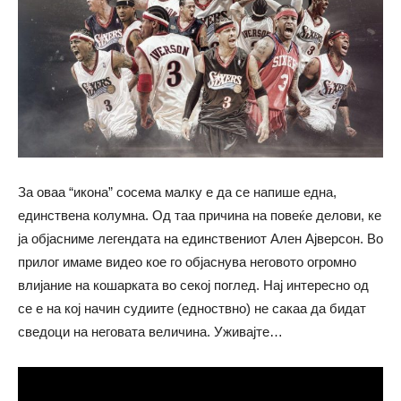
За оваа “икона” сосема малку е да се напише една,
единствена колумна. Од таа причина на повеќе делови, ке
ја објасниме легендата на единствениот Ален Ајверсон. Во
прилог имаме видео кое го објаснува неговото огромно
влијание на кошарката во секој поглед. Нај интересно од
се е на кој начин судиите (едноствно) не сакаа да бидат
сведоци на неговата величина. Уживајте…