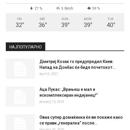
СКОПЈЕ
Broken Clouds
°
33
°
C
33
°
33
27 %
5.3kmh
59 %
FRI
SAT
SUN
MON
TUE
32
°
36
°
39
°
39
°
40
°
НАЈПОПУЛАРНО
Дмитриј Козак го предупредил Киев: