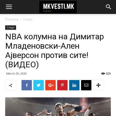
Почетна
Спорт
Спорт
NBA колумна на Димитар
Младеновски-Ален
Ајверсон против сите!
(BИДЕО)
March 29, 2020
829