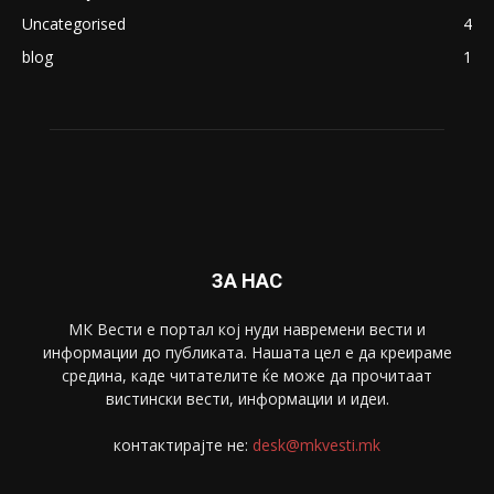
ПОПУЛАРНИ КАТЕГОРИИ
Македонија
8188
Живот
6047
Свет
5428
Забава
4695
Спорт
4099
Скопје
1633
Економија
1390
Uncategorised
4
blog
1