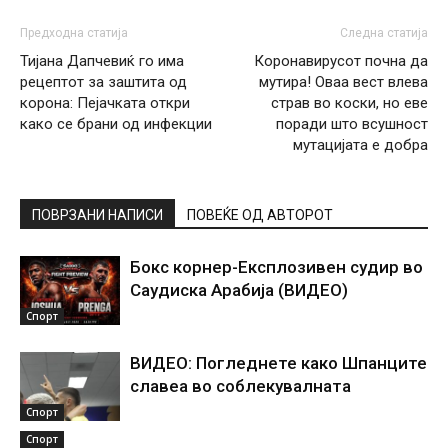
Предходна статија
Следна статија
Тијана Дапчевиќ го има
Коронавирусот почна да
рецептот за заштита од
мутира! Оваа вест влева
корона: Пејачката откри
страв во коски, но еве
како се брани од инфекции
поради што всушност
мутацијата е добра
ПОВРЗАНИ НАПИСИ
ПОВЕЌЕ ОД АВТОРОТ
Бокс корнер-Експлозивен судир во
Саудиска Арабија (ВИДЕО)
Спорт
ВИДЕО: Погледнете како Шпанците
славеа во соблекувалната
Спорт
Спорт