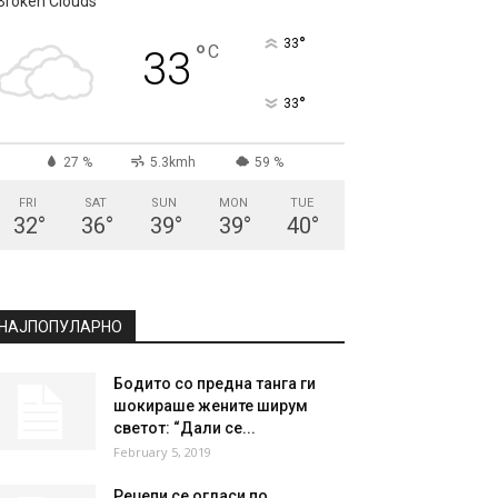
Broken Clouds
°
33
°
C
33
°
33
27 %
5.3kmh
59 %
FRI
SAT
SUN
MON
TUE
32
°
36
°
39
°
39
°
40
°
НАЈПОПУЛАРНО
Бодито со предна танга ги
шокираше жените ширум
светот: “Дали се...
February 5, 2019
Реџепи се огласи по