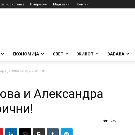
 за користење
Импресум
Маркетинг
Контакт
ЕКОНОМИЈА
СВЕТ
ЖИВОТ
ЗАБАВА
дра Јанева се еуфорични!
ова и Александра
рични!
1249