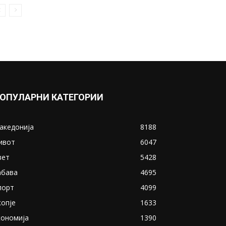
ОПУЛАРНИ КАТЕГОРИИ
акедонија
8188
ивот
6047
вет
5428
абава
4695
порт
4099
копје
1633
кономија
1390