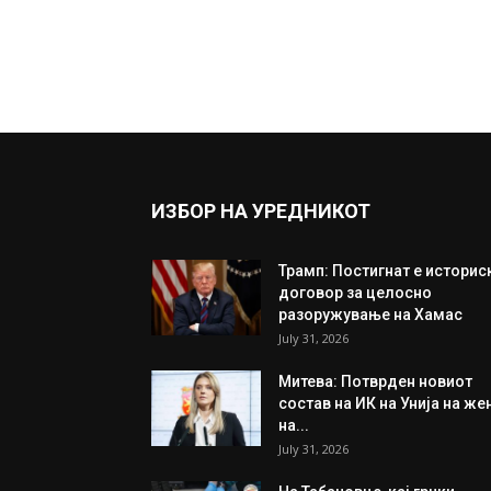
ИЗБОР НА УРЕДНИКОТ
Трамп: Постигнат е историс
договор за целосно
разоружување на Хамас
July 31, 2026
Митева: Потврден новиот
состав на ИК на Унија на же
на...
July 31, 2026