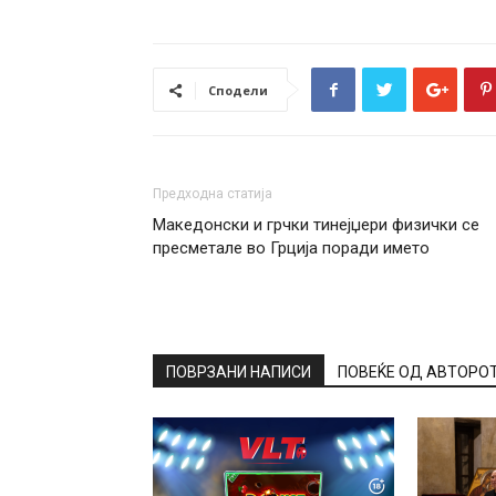
Сподели
Предходна статија
Македонски и грчки тинејџери физички се
пресметале во Грција поради името
ПОВРЗАНИ НАПИСИ
ПОВЕЌЕ ОД АВТОРО