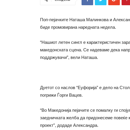
Поп-пејачките Наташа Малинкова и Александ
биде промовирана наредната недела.
“Нашиот летен сингл е карактеристичен зара
македонската сцена. Се надеваме дека напр
поддржувачи”, вели Наташа.
Дуетот со наслов “Еуфорија” е дело на Стол
погрижи Ѓорги Вацев.
“Во Македонија пејачите се помалку ги споју
заедничката желба да придонесеме повеќе к
проект”, додаде Александра.