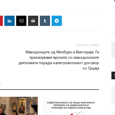
Следна статија
Maкедонците од Мелбурн и Викторија: Ги
прекинуваме врските со македонските
дипломати поради капитулантскиот договор
со Грција
Т