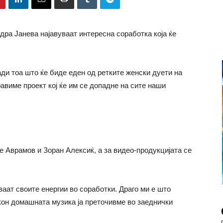
ра Јанева најавуваат интересна соработка која ќе
ди тоа што ќе биде еден од ретките женски дуети на
авиме проект кој ќе им се допадне на сите наши
е Аврамов и Зоран Алексиќ, а за видео-продукцијата се
ваат своите енергии во соработки. Драго ми е што
он домашната музика ја преточивме во заеднички