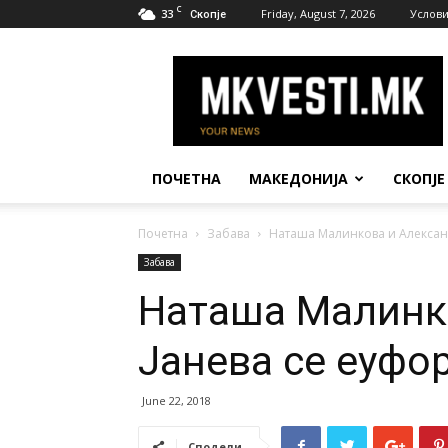
C
33
Friday, August 7, 2026
Услови
Скопје
МК
Вести
ПОЧЕТНА
МАКЕДОНИЈА
СКОПЈЕ
Почетна
Забава
Наташа Малинкова и Алексан
Забава
Наташа Малинк
Јанева се еуфо
June 22, 2018
Сподели