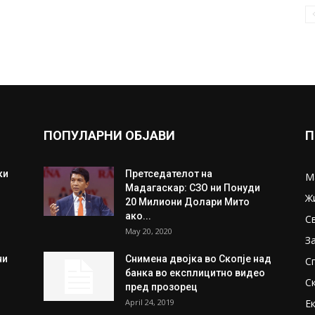
ПОПУЛАРНИ ОБЈАВИ
П
ки
Претседателот на
М
Мадагаскар: СЗО ни Понуди
Ж
20 Милиони Долари Мито
ако...
С
May 20, 2020
З
ни
Снимена двојка во Скопје над
С
банка во експлицитно видео
С
пред прозорец
April 24, 2019
Е