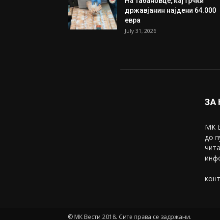
На Табановце, кај грчки
државјанин најдени 64.000
евра
July 31, 2026
ЗА
МК В
до п
чита
инфо
конт
© МК Вести 2018. Сите права се задржани.