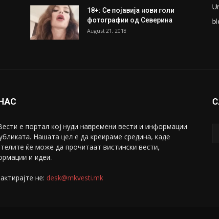
U
18+: Се појавија нови голи
фотографии од Северина
bl
August 21, 2018
 НАС
С
ести е портал коj нуди навремени вести и информации
убликата. Нашата цел е да креираме средина, каде
телите ќе може да прочитаат вистински вести,
рмации и идеи.
актирајте не:
desk@mkvesti.mk