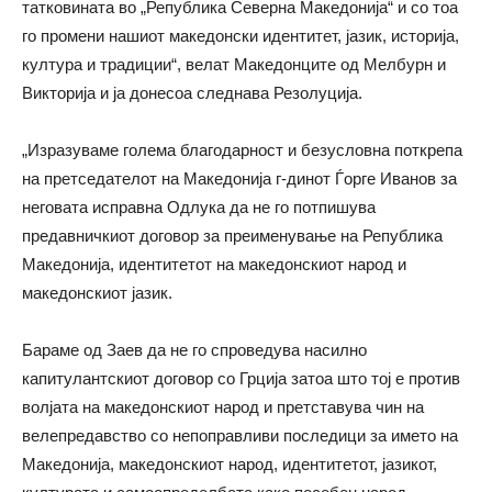
татковината во „Република Северна Македонија“ и со тоа
го промени нашиот македонски идентитет, јазик, историја,
култура и традиции“, велат Македонците од Мелбурн и
Викторија и ја донесоа следнава Резолуција.
„Изразуваме голема благодарност и безусловна поткрепа
на претседателот на Македонија г-динот Ѓорге Иванов за
неговата исправна Одлука да не го потпишува
предавничкиот договор за преименување на Република
Македонија, идентитетот на македонскиот народ и
македонскиот јазик.
Бараме од Заев да не го спроведува насилно
капитулантскиот договор со Грција затоа што тој е против
волјата на македонскиот народ и претставува чин на
велепредавство со непоправливи последици за името на
Македонија, македонскиот народ, идентитетот, јазикот,