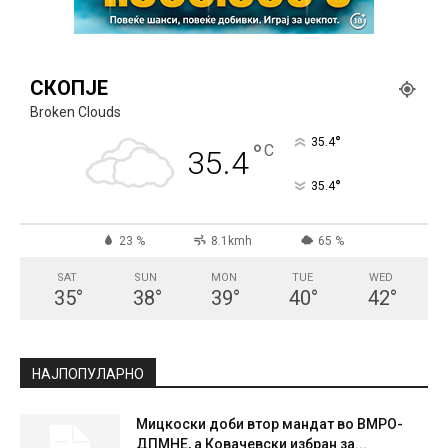
СКОПЈЕ
Broken Clouds
°
35.4
°
C
35.4
°
35.4
23 %
8.1kmh
65 %
SAT
SUN
MON
TUE
WED
35
°
38
°
39
°
40
°
42
°
НАЈПОПУЛАРНО
Мицкоски доби втор мандат во ВМРО-
ДПМНЕ, а Ковачевски избран за...