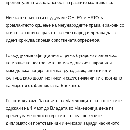
процентуалната застапеност на разните малцинства.
Ние категорично ги осудуваме ОН, ЕУ и НАТО за
фраглантното кршење на меѓународните права и закони со
кои се гарантира правото на еден народ и држава да се
идентификува спрема сопствената определба.
Го осудуваме официјалното грчко, бугарско и албанско
негирање на постоењето на македонскиот народ или
македонска нација, етничка група, јазик, идентитет и
култура како шовинистички и расистички чин и спротивно
на мирот и стабилноста на Балканот.
Го потврдуваме барањето на Македонците на протестите
одржани на 4 март до Владата во Македонија дека ги
прекинуваме целосно врските со неа, нејзините
дипломатски претставници и емисари заради насилното