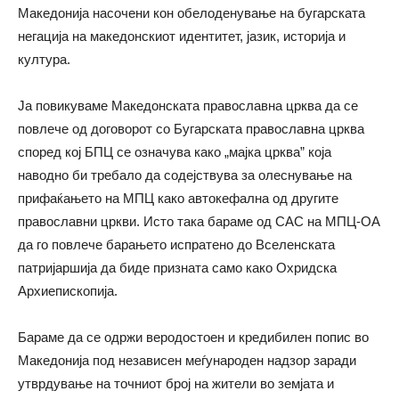
Македонија насочени кон обелоденување на бугарската
негација на македонскиот идентитет, јазик, историја и
култура.
Ја повикуваме Македонската православна црква да се
повлече од договорот со Бугарската православна црква
според кој БПЦ се означува како „мајка црква” која
наводно би требало да содејствува за олеснување на
прифаќањето на МПЦ како автокефална од другите
православни цркви. Исто така бараме од САС на МПЦ-ОА
да го повлече барањето испратено до Вселенската
патријаршија да биде призната само како Охридска
Архиепископија.
Бараме да се одржи веродостоен и кредибилен попис во
Македонија под независен меѓународен надзор заради
утврдување на точниот број на жители во земјата и