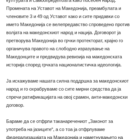
културата и самоопределбата како посебен народ.
Промената на Уставот на Македонија, преамбулата и
членовите 3 и 49 од Уставот како и сите придавки со
името Македонија се велепредавство спроведено против
волјата на македонскиот народ и нација. Договорот ја
претворува Македонија во грчки протекторат, крајно го
органичува правото на слободно изразување на
Македонците и предвидува ревизија на македонската
историја според грчката националистичка идеологија.
Ја искажуваме нашата силна поддршка за македонскиот
народ и го охрабруваме со сите мирни средства да ја
спречи ратификацијата на овој срамен, анти-македонски
договор.
Бараме да се отфрли таканаречениот „Законот за
употреба на јазиците“, а со тоа ја отфрлуваме
федерализацијата на Македонија и наметнувањето на