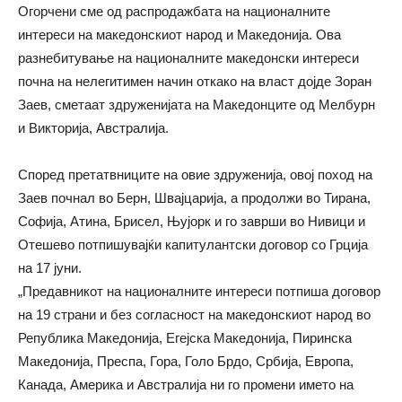
Огорчени сме од распродажбата на националните
интереси на македонскиот народ и Македонија. Ова
разнебитување на националните македонски интереси
почна на нелегитимен начин откако на власт дојде Зоран
Заев, сметаат здруженијата на Македонците од Мелбурн
и Викторија, Австралија.
Според претатвниците на овие здруженија, овој поход на
Заев почнал во Берн, Швајцарија, а продолжи во Тирана,
Софија, Атина, Брисел, Њујорк и го заврши во Нивици и
Отешево потпишувајќи капитулантски договор со Грција
на 17 јуни.
„Предавникот на националните интереси потпиша договор
на 19 страни и без согласност на македонскиот народ во
Република Македонија, Егејска Македонија, Пиринска
Македонија, Преспа, Гора, Голо Брдо, Србија, Европа,
Канада, Америка и Австралија ни го промени името на