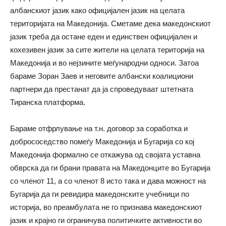
албанскиот јазик како официјален јазик на целата
територијата на Македонија. Сметаме дека македонскиот
јазик треба да остане еден и единствен официјален и
кохезивен јазик за сите жители на целата територија на
Македонија и во нејзините меѓународни односи. Затоа
бараме Зоран Заев и неговите албански коалициони
партнери да престанат да ја спроведуваат штетната
Тиранска платформа.
Бараме отфрлување на т.н. договор за соработка и
добрососедство помеѓу Македонија и Бугарија со кој
Македонија формално се откажува од својата уставна
обврска да ги брани правата на Македонците во Бугарија
со членот 11, а со членот 8 исто така и дава можност на
Бугарија да ги ревидира македонските учебници по
историја, во преамбулата не го признава македонскиот
јазик и крајно ги ограничува политичките активности во