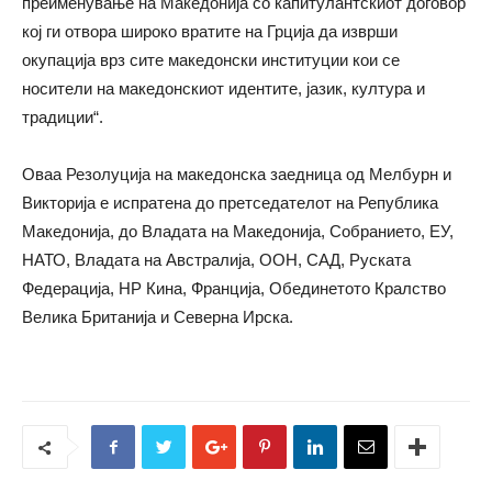
преименување на Македонија со капитулантскиот договор
кој ги отвора широко вратите на Грција да изврши
окупација врз сите македонски институции кои се
носители на македонскиот идентите, јазик, култура и
традиции“.
Оваа Резолуција на македонска заедница од Мелбурн и
Викторија е испратена до претседателот на Република
Македонија, до Владата на Македонија, Собранието, ЕУ,
НАТО, Владата на Австралија, ООН, САД, Руската
Федерација, НР Кина, Франција, Обединетото Кралство
Велика Британија и Северна Ирска.