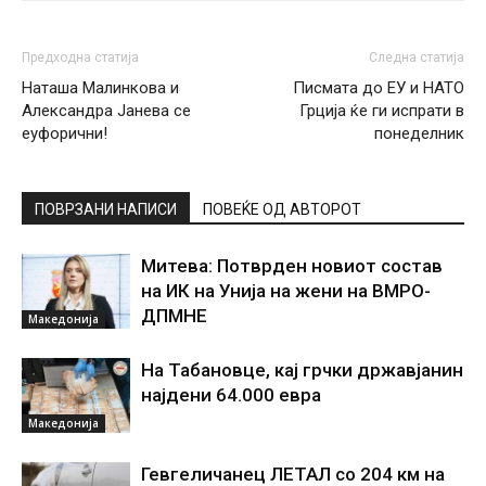
Предходна статија
Следна статија
Наташа Малинкова и
Писмата до ЕУ и НАТО
Александра Јанева се
Грција ќе ги испрати в
еуфорични!
понеделник
ПОВРЗАНИ НАПИСИ
ПОВЕЌЕ ОД АВТОРОТ
Митева: Потврден новиот состав
на ИК на Унија на жени на ВМРО-
ДПМНЕ
Македонија
На Табановце, кај грчки државјанин
најдени 64.000 евра
Македонија
Гевгеличанец ЛЕТАЛ со 204 км на