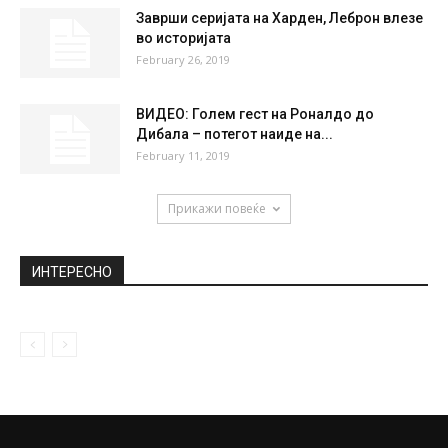
НАЈПОПУЛАРНО
Уапсен 59-годишен маж кој на „Фејсбук“
му се закануваше на 15-годишно...
April 22, 2021
Се заваруваат шахтите на плоштадот во
Скопје, од безбедносни причини
April 11, 2019
Заврши серијата на Харден, Леброн влезе
во историјата
February 26, 2019
ВИДЕО: Голем гест на Роналдо до
Дибала – потегот наиде на...
February 11, 2019
Прикажи повеќе