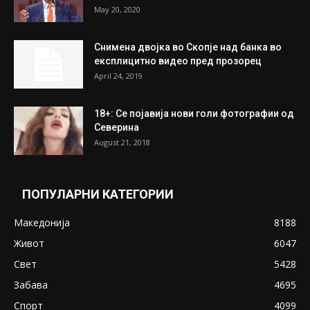
На Табановце, кај грчки државјанин
најдени 64.000 евра
July 31, 2026
ПОПУЛАРНИ ОБЈАВИ
Претседателот на Мадагаскар: СЗО ни
Понуди 20 Милиони Долари Мито ако...
May 20, 2020
Снимена двојка во Скопје над банка во
експлицитно видео пред прозорец
April 24, 2019
18+: Се појавија нови голи фотографии од
Северина
August 21, 2018