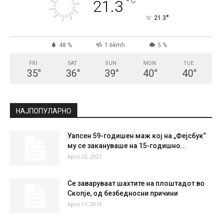
СКОПЈЕ
Clear Sky
°
21.3
°
C
21.3
°
21.3
48 %
1.6kmh
5 %
FRI
SAT
SUN
MON
TUE
35
°
36
°
39
°
40
°
40
°