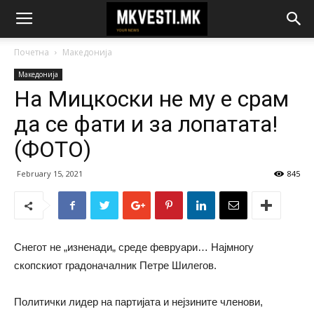
Почетна
Македонија
Македонија
На Мицкоски не му е срам
да се фати и за лопатата!
(ФОТО)
February 15, 2021
845
Снегот не „изненади„ среде февруари… Најмногу
скопскиот градоначалник Петре Шилегов.
Политички лидер на партијата и нејзините членови,