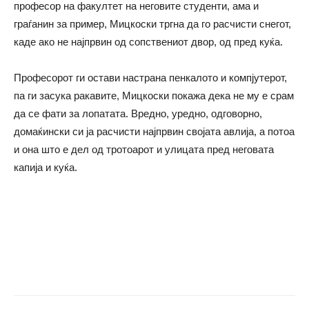
професор на факултет на неговите студенти, ама и
граѓанин за пример, Мицкоски тргна да го расчисти снегот,
каде ако не најпрвин од сопствениот двор, од пред куќа.
Професорот ги остави настрана пенкалото и компјутерот,
па ги засука ракавите, Мицкоски покажа дека не му е срам
да се фати за лопатата. Вредно, уредно, одговорно,
домаќински си ја расчисти најпрвин својата авлија, а потоа
и она што е дел од тротоарот и улицата пред неговата
капија и куќа.