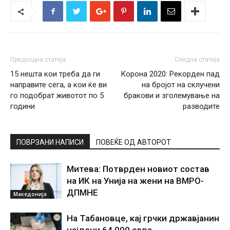
Предходна статија
Следна статија
15 нешта кои треба да ги
Корона 2020: Рекорден пад
направите сега, а кои ќе ви
на бројот на склучени
го подобрат животот по 5
бракови и зголемување на
години
разводите
ПОВРЗАНИ НАПИСИ
ПОВЕЌЕ ОД АВТОРОТ
Митева: Потврден новиот состав
на ИК на Унија на жени на ВМРО-
ДПМНЕ
Македонија
На Табановце, кај грчки државјанин