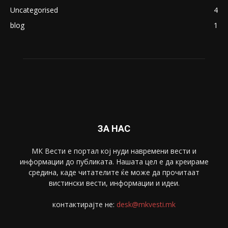
ПОПУЛАРНИ КАТЕГОРИИ
Македонија
8188
Живот
6047
Свет
5428
Забава
4695
Спорт
4099
Скопје
1633
Економија
1390
Uncategorised
4
blog
1