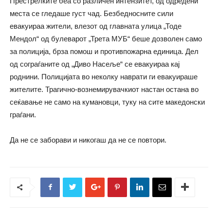
Престрелките беа со различен интензитет, од одредени
места се гледаше густ чад. Безбедносните сили
евакуираа жители, влезот од главната улица „Тоде
Мендол“ од булеварот „Трета МУБ“ беше дозволен само
за полиција, брза помош и противпожарна единица. Дел
од сограѓаните од „Диво Насеље“ се евакуираа кај
роднини. Полицијата во неколку наврати ги евакуираше
жителите. Трагично-вознемирувачкиот настан остана во
сеќавање не само на кумановци, туку на сите македонски
граѓани.
Да не се заборави и никогаш да не се повтори.