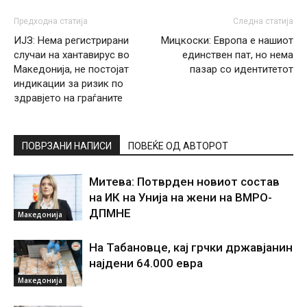
Предходна статија
Следна статија
ИЈЗ: Нема регистрирани
Мицкоски: Европа е нашиот
случаи на хантавирус во
единствен пат, но нема
Македонија, не постојат
пазар со идентитетот
индикации за ризик по
здравјето на граѓаните
ПОВРЗАНИ НАПИСИ
ПОВЕЌЕ ОД АВТОРОТ
Митева: Потврден новиот состав
на ИК на Унија на жени на ВМРО-
ДПМНЕ
Македонија
На Табановце, кај грчки државјанин
најдени 64.000 евра
Македонија