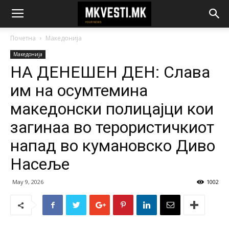
Почетна
Македонија
Македонија
НА ДЕНЕШЕН ДЕН: Слава
им на осумтемина
македонски полицајци кои
загинаа во терористичкиот
напад во кумановско Диво
Насеље
May 9, 2026
1002