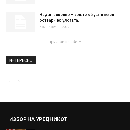
на интимниот дел од телото: Бившата...
August 3, 2020
Германците останаа без селектор – Лев
заврши во болница
May 31, 2019
Македонски параглајдеристи победници
на меѓународен натпревар во Албанија
March 19, 2019
Надал искрено – зошто сè уште не се
оствари во улогата...
November 10, 2020
Прикажи повеќе
ИНТЕРЕСНО