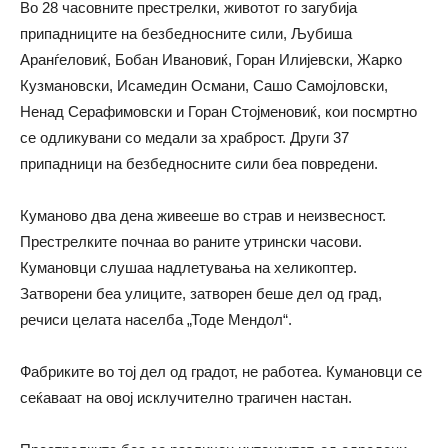
Во 28 часовните престрелки, животот го загубија
припадниците на безбедносните сили, Љубиша
Аранѓеловиќ, Бобан Ивановиќ, Горан Илијевски, Жарко
Кузмановски, Исамедин Османи, Сашо Самојловски,
Ненад Серафимовски и Горан Стојменовиќ, кои посмртно
се одликувани со медали за храброст. Други 37
припадници на безбедносните сили беа повредени.
Куманово два дена живееше во страв и неизвесност.
Престрелките почнаа во раните утрински часови.
Кумановци слушаа надлетувања на хеликоптер.
Затворени беа улиците, затворен беше дел од град,
речиси целата населба „Тоде Мендол“.
Фабриките во тој дел од градот, не работеа. Кумановци се
сеќаваат на овој исклучително трагичен настан.