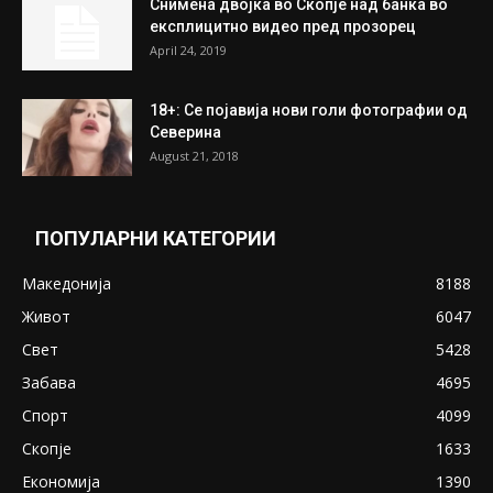
најдени 64.000 евра
July 31, 2026
ПОПУЛАРНИ ОБЈАВИ
Претседателот на Мадагаскар: СЗО ни
Понуди 20 Милиони Долари Мито ако...
May 20, 2020
Снимена двојка во Скопје над банка во
експлицитно видео пред прозорец
April 24, 2019
18+: Се појавија нови голи фотографии од
Северина
August 21, 2018