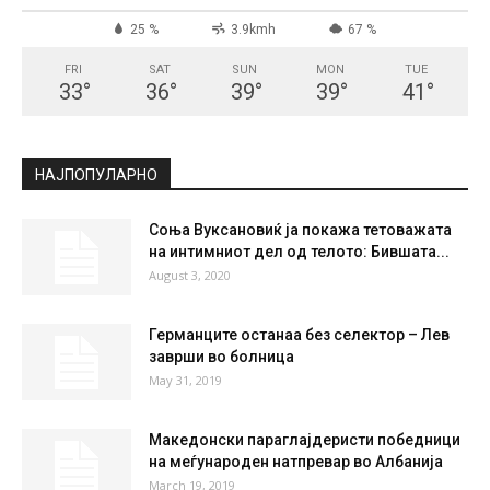
СКОПЈЕ
Broken Clouds
°
34
°
C
34
°
34
25 %
3.9kmh
67 %
FRI
SAT
SUN
MON
TUE
33
°
36
°
39
°
39
°
41
°
НАЈПОПУЛАРНО
Соња Вуксановиќ ја покажа тетоважата