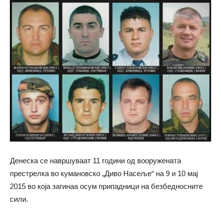
Денеска се навршуваат 11 години од вооружената
престрелка во кумановско „Диво Насеље“ на 9 и 10 мај
2015 во која загинаа осум припадници на безбедносните
сили.