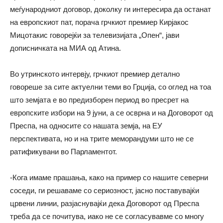
меѓународниот договор, доколку ги интересира да останат
на европскиот пат, порача грчкиот премиер Кирјакос
Мицотакис говорејќи за телевизијата „Опен“, јави
дописничката на МИА од Атина.
Во утринското интервју, грчкиот премиер детално
говореше за сите актуелни теми во Грција, со оглед на тоа
што земјата е во предизборен период во пресрет на
европските избори на 9 јуни, а се осврна и на Договорот од
Преспа, на односите со нашата земја, на ЕУ
перспективата, но и на трите меморандуми што не се
ратификувани во Парламентот.
-Кога имаме прашања, како на пример со нашите северни
соседи, ги решаваме со сериозност, јасно поставувајќи
црвени линии, разјаснувајќи дека Договорот од Преспа
треба да се почитува, иако не се согласувавме со многу