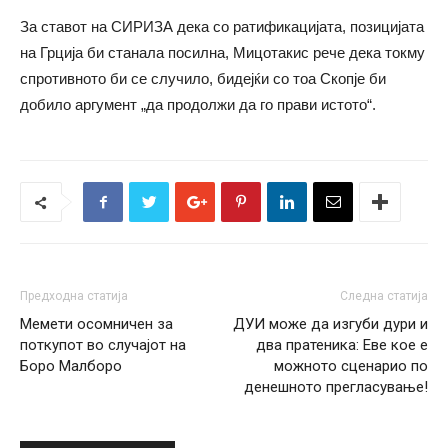
За ставот на СИРИЗА дека со ратификацијата, позицијата
на Грција би станала посилна, Мицотакис рече дека токму
спротивното би се случило, бидејќи со тоа Скопје би
добило аргумент „да продолжи да го прави истото“.
Предходна статија
Следна статија
Мемети осомничен за
ДУИ може да изгуби дури и
поткупот во случајот на
два пратеника: Еве кое е
Боро Малборо
можното сценарио по
денешното прегласување!