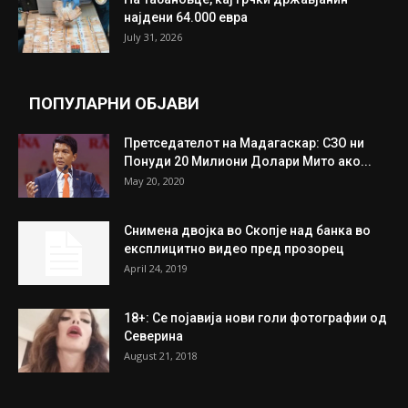
Трамп: Постигнат е историски договор за
целосно разоружување на Хамас
July 31, 2026
Митева: Потврден новиот состав на ИК на
Унија на жени на...
July 31, 2026
На Табановце, кај грчки државјанин
најдени 64.000 евра
July 31, 2026
ПОПУЛАРНИ ОБЈАВИ
Претседателот на Мадагаскар: СЗО ни
Понуди 20 Милиони Долари Мито ако...
May 20, 2020