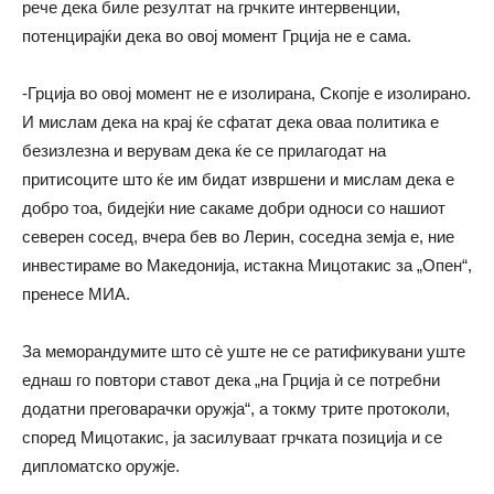
рече дека биле резултат на грчките интервенции,
потенцирајќи дека во овој момент Грција не е сама.
-Грција во овој момент не е изолирана, Скопје е изолирано.
И мислам дека на крај ќе сфатат дека оваа политика е
безизлезна и верувам дека ќе се прилагодат на
притисоците што ќе им бидат извршени и мислам дека е
добро тоа, бидејќи ние сакаме добри односи со нашиот
северен сосед, вчера бев во Лерин, соседна земја е, ние
инвестираме во Македонија, истакна Мицотакис за „Опен“,
пренесе МИА.
За меморандумите што сè уште не се ратификувани уште
еднаш го повтори ставот дека „на Грција ѝ се потребни
додатни преговарачки оружја“, а токму трите протоколи,
според Мицотакис, ја засилуваат грчката позиција и се
дипломатско оружје.