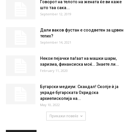
°
28.3
28 %
1.1kmh
3 %
THU
FRI
SAT
SUN
MON
36
°
36
°
38
°
39
°
40
°
НАЈПОПУЛАРНО
Говорот на телото на жената ќе ви каже
што таа сака...
September 12, 2019
Дали ваков фустан е соодветен за црвен
тепих?
September 14, 2021
Некои пејачки паѓаат на машки шарм,