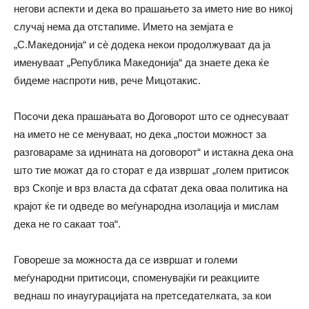
негови аспекти и дека во прашањето за името ние во никој
случај нема да отстапиме. Името на земјата е
„С.Македонија“ и сè додека некои продолжуваат да ја
именуваат „Република Македонија“ да знаете дека ќе
бидеме наспроти нив, рече Мицотакис.
Посочи дека прашањата во Договорот што се однесуваат
на името не се менуваат, но дека „постои можност за
разговараме за иднината на договорот“ и истакна дека она
што тие можат да го сторат е да извршат „голем притисок
врз Скопје и врз власта да сфатат дека оваа политика на
крајот ќе ги одведе во меѓународна изолација и мислам
дека не го сакаат тоа“.
Говореше за можноста да се извршат и големи
меѓународни притисоци, споменувајќи ги реакциите
веднаш по инаугурацијата на претседателката, за кои