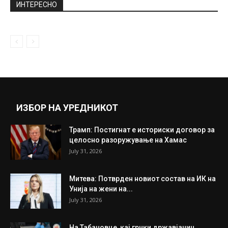
харизма, финансиска моќ… Знаете ли...
February 11, 2020
Бугарски медиум: Скандал! Скопје ѝ ја
украде бугарската Охридска
архиепископија на...
May 10, 2022
Прикажи повеќе
ИНТЕРЕСНО
ИЗБОР НА УРЕДНИКОТ