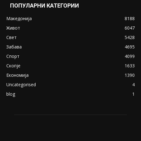
Снимена двојка во Скопје над банка во
експлицитно видео пред прозорец
April 24, 2019
18+: Се појавија нови голи фотографии од
Северина
August 21, 2018
ПОПУЛАРНИ КАТЕГОРИИ
Македонија
8188
Живот
6047
Свет
5428
Забава
4695
Спорт
4099
Скопје
1633