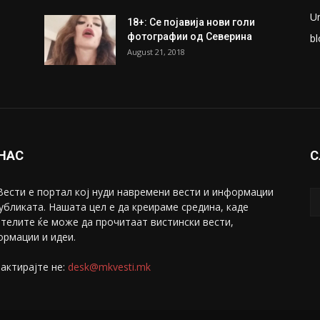
U
18+: Се појавија нови голи
фотографии од Северина
bl
August 21, 2018
 НАС
С
ести е портал коj нуди навремени вести и информации
убликата. Нашата цел е да креираме средина, каде
телите ќе може да прочитаат вистински вести,
рмации и идеи.
актирајте не:
desk@mkvesti.mk