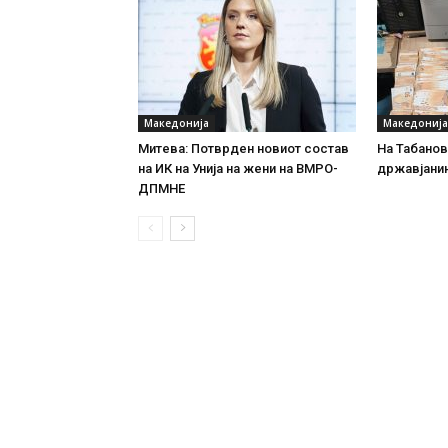
Македонија
Македонија
Митева: Потврден новиот состав
На Табановц
на ИК на Унија на жени на ВМРО-
државјанин
ДПМНЕ