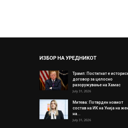
ИЗБОР НА УРЕДНИКОТ
Трамп: Постигнат е историс
договор за целосно
разоружување на Хамас
July 31, 2026
Митева: Потврден новиот
состав на ИК на Унија на же
на...
July 31, 2026