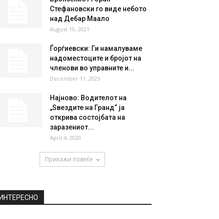
Стефановски го виде небото
над Дебар Маало
August 19, 2021
Ѓорѓиевски: Ги намалуваме
надоместоците и бројот на
членови во управните и...
December 11, 2025
Најново: Водителот на
„Ѕвездите на Гранд“ ја
открива состојбата на
заразениот...
April 4, 2020
Прикажи повеќе
ИНТЕРЕСНО