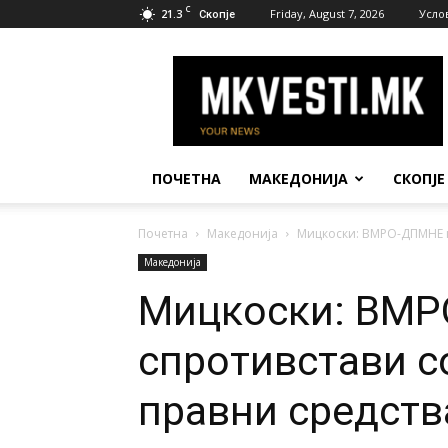
C
21.3
Friday, August 7, 2026
Усло
Скопје
МК
Вести
ПОЧЕТНА
МАКЕДОНИЈА
СКОПЈЕ
Почетна
Македонија
Мицкоски: ВМРО-ДПМНЕ ќе
Македонија
Мицкоски: ВМР
спротивстави с
правни средств