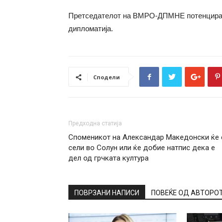
Претседателот на ВМРО-ДПМНЕ потенцираше
дипломатија.
Сподели
Предходна статија
Споменикот на Александар Македонски ќе 
сели во Солун или ќе добие натпис дека е
дел од грчката култура
ПОВРЗАНИ НАПИСИ
ПОВЕЌЕ ОД АВТОРО