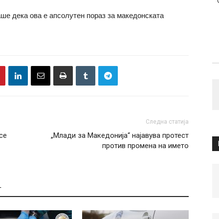
 дека ова е апсолутен пораз за македонската
Следна статија
се
„Млади за Македонија“ најавува протест
против промена на името
Т