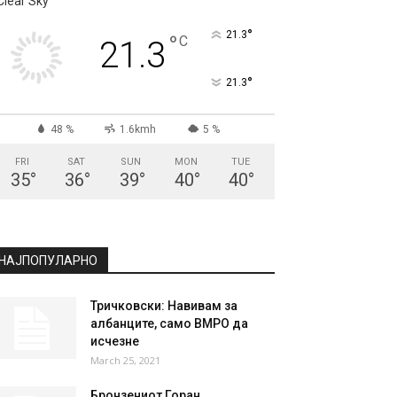
Clear Sky
°
21.3
°
C
21.3
°
21.3
48 %
1.6kmh
5 %
FRI
SAT
SUN
MON
TUE
35
°
36
°
39
°
40
°
40
°
НАЈПОПУЛАРНО
Тричковски: Навивам за
албанците, само ВМРО да
исчезне
March 25, 2021
Бронзениот Горан