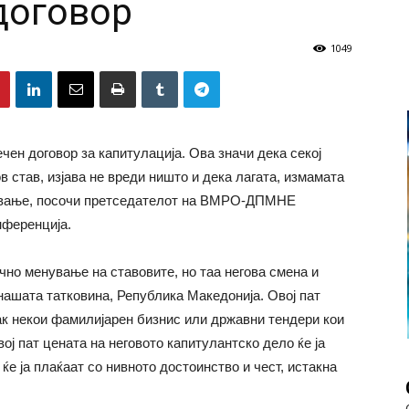
договор
1049
чен договор за капитулација. Ова значи дека секој
ов став, изјава не вреди ништо и дека лагата, измамата
лување, посочи претседателот на ВМРО-ДПМНЕ
нференција.
чно менување на ставовите, но таа негова смена и
нашата татковина, Република Македонија. Овој пат
ак некои фамилијарен бизнис или државни тендери кои
вој пат цената на неговото капитулантско дело ќе ја
ќе ја плаќаат со нивното достоинство и чест, истакна