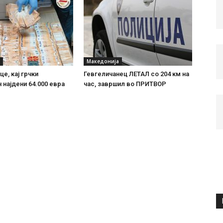
Македонија
е, кај грчки
Гевгеличанец ЛЕТАЛ со 204 км на
 најдени 64.000 евра
час, завршил во ПРИТВОР