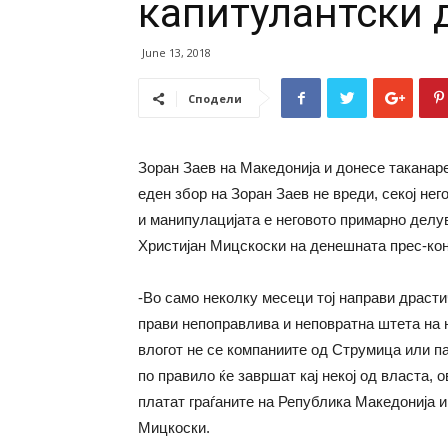
капитулантски 
June 13, 2018
Сподели
Зоран Заев на Македонија и донесе таканаре
еден збор на Зоран Заев не вреди, секој нег
и манипулацијата е неговото примарно де
Христијан Мицскоски на денешната прес-ко
-Во само неколку месеци тој направи драсти
прави непоправлива и неповратна штета на 
влогот не се компаниите од Струмица или п
по правило ќе завршат кај некој од власта, о
платат граѓаните на Република Македонија и 
Мицкоски.