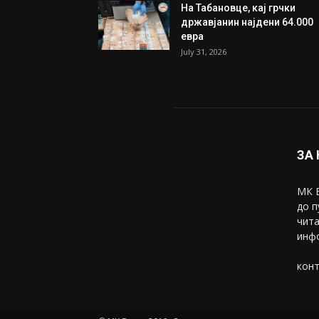
На Табановце, кај грчки
државјанин најдени 64.000
евра
July 31, 2026
ЗА
МК В
до п
чита
инфо
конт