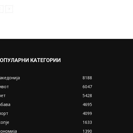
ОПУЛАРНИ КАТЕГОРИИ
акедонија
8188
ивот
6047
вет
5428
абава
4695
порт
4099
копје
1633
кономија
1390