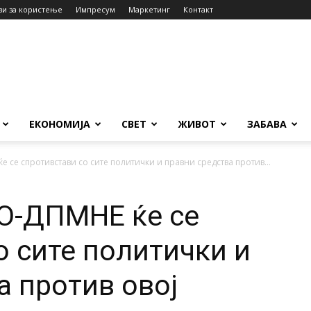
ви за користење
Импресум
Маркетинг
Контакт
ЕКОНОМИЈА
СВЕТ
ЖИВОТ
ЗАБАВА
 се спротивстави со сите политички и правни средства против...
О-ДПМНЕ ќе се
о сите политички и
а против овој