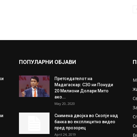
ПОПУЛАРНИ ОБЈАВИ
П
ки
Претседателот на
М
Мадагаскар: СЗО ни Понуди
Ж
20 Милиони Долари Мито
ако...
С
May 20, 2020
З
ни
Снимена двојка во Скопје над
С
банка во експлицитно видео
С
пред прозорец
April 24, 2019
Е