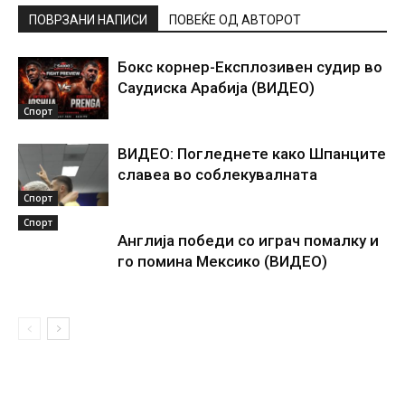
ПОВРЗАНИ НАПИСИ
ПОВЕЌЕ ОД АВТОРОТ
Бокс корнер-Експлозивен судир во
Саудиска Арабија (ВИДЕО)
Спорт
ВИДЕО: Погледнете како Шпанците
славеа во соблекувалната
Спорт
Спорт
Англија победи со играч помалку и
го помина Мексико (ВИДЕО)