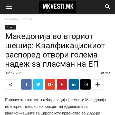
Почетна
Спорт
Спорт
Македонија во вториот
шешир: Квалфикацискиот
распоред отвори голема
надеж за пласман на ЕП
June 2, 2020
912
Европската ракометна Федерација ја смести Македонија
во вториот шешир во пресрет на ждрепката за
квалификациите за Европското првенство во 2022-ра