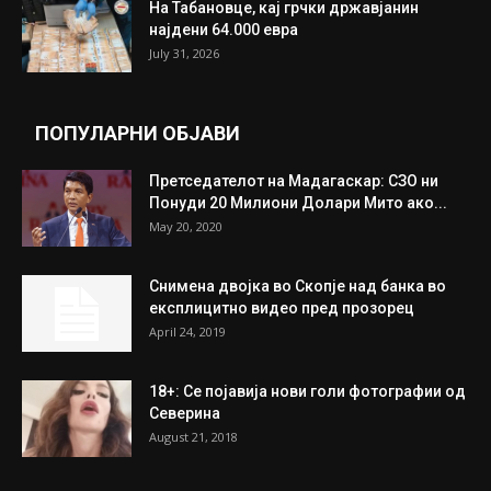
ИЗБОР НА УРЕДНИКОТ
Трамп: Постигнат е историски договор за
целосно разоружување на Хамас
July 31, 2026
Митева: Потврден новиот состав на ИК на
Унија на жени на...
July 31, 2026
На Табановце, кај грчки државјанин
најдени 64.000 евра
July 31, 2026
ПОПУЛАРНИ ОБЈАВИ
Претседателот на Мадагаскар: СЗО ни
Понуди 20 Милиони Долари Мито ако...
May 20, 2020