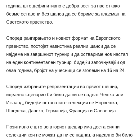
година, што дефинитивно е добра вест за нас откако
бевме оставени без шанса да се бориме за пласман на
Светското првенство.
Според рангирањето и новиот формат на Европското
првенство, постојат навистина реални шанси да се
најдеме на завршниот турнир и да оствариме нов настап
на еден континентален турнир, бидејќи започнувајќи од
оваа година, бројот на учесници се зголеми на 16 на 24.
Според избраните репрезентации во првиот шешир,
идеално сценарио би било да ни се паднат Чешка или
Исланд, бидејќи останатите селекции се Норвешка,
Шведска, Данска, Германија, Франција и Словенија.
Позитивно е што во вториот шешир има доста силни
селекции кои не можат да ни се паднат, а идеално би било