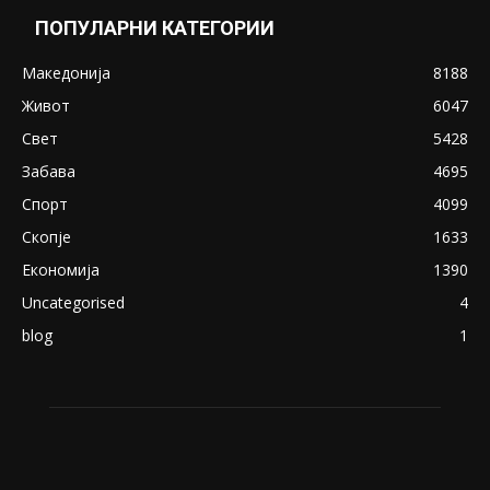
Снимена двојка во Скопје над банка во
експлицитно видео пред прозорец
April 24, 2019
18+: Се појавија нови голи фотографии од
Северина
August 21, 2018
ПОПУЛАРНИ КАТЕГОРИИ
Македонија
8188
Живот
6047
Свет
5428
Забава
4695
Спорт
4099