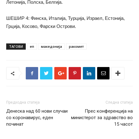
Летонија, Полска, Белгија.
ШЕШИР 4: Финска, Италија, Турција, Израел, Естонија,
Грција, Косово, Фарски Острови.
ТАГОВИ
еп
македонија
ракомет
Предходна статија
Следна статија
Денеска над 60 нови случаи
Прес конференција на
со коронавирус, еден
министерот за здравство во
починат
15 часот