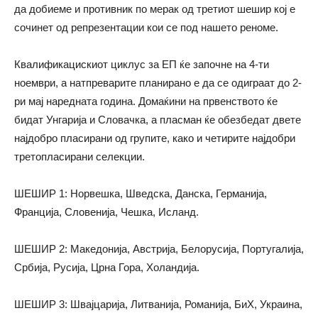
да добиеме и противник по мерак од третиот шешир кој е
сочинет од репрезентации кои се под нашето реноме.
Квалификацискиот циклус за ЕП ќе започне на 4-ти
ноември, а натпреварите планирано е да се одиграат до 2-
ри мај наредната година. Домаќини на првенството ќе
бидат Унгарија и Словачка, а пласман ќе обезбедат двете
најдобро пласирани од групите, како и четирите најдобри
третопласирани селекции.
ШЕШИР 1: Норвешка, Шведска, Данска, Германија,
Франција, Словенија, Чешка, Исланд.
ШЕШИР 2: Македонија, Австрија, Белорусија, Португалија,
Србија, Русија, Црна Гора, Холандија.
ШЕШИР 3: Швајцарија, Литванија, Романија, БиХ, Украина,