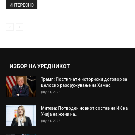
August 19, 2019
Хаос во Истанбул, спречен сериозен
инцидент (ВИДЕО)
February 4, 2022
Прикажи повеќе
ИНТЕРЕСНО