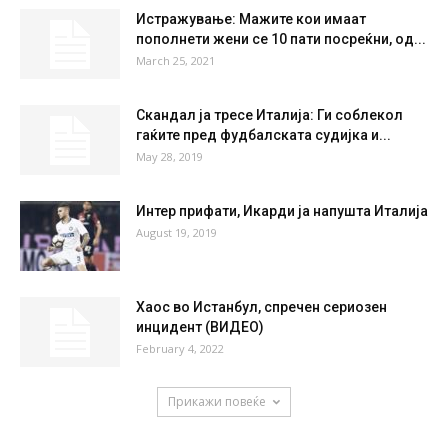
°
35.1
19 %
6.5kmh
29 %
THU
FRI
SAT
SUN
MON
35
°
36
°
38
°
39
°
40
°
НАЈПОПУЛАРНО
Истражување: Мажите кои имаат
пополнети жени се 10 пати посреќни, од...
March 25, 2021
Скандал ја тресе Италија: Ги соблекол
гаќите пред фудбалската судијка и...
May 28, 2019
Интер прифати, Икарди ја напушта Италија