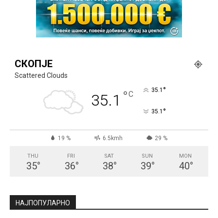
СКОПЈЕ
Scattered Clouds
°
35.1
°
C
35.1