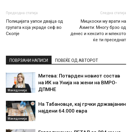
Предходна статија
Следна статија
Полицијата уапси двајца од
Мицкоски му врати на
групата која украде сеф во
Ахмети: Многу брзо од
Скопје
денес и кексито и млекото
ќе ти преседнат
ПОВРЗАНИ НАПИСИ
ПОВЕЌЕ ОД АВТОРОТ
Митева: Потврден новиот состав
на ИК на Унија на жени на ВМРО-
ДПМНЕ
Македонија
На Табановце, кај грчки државјанин
најдени 64.000 евра
Македонија