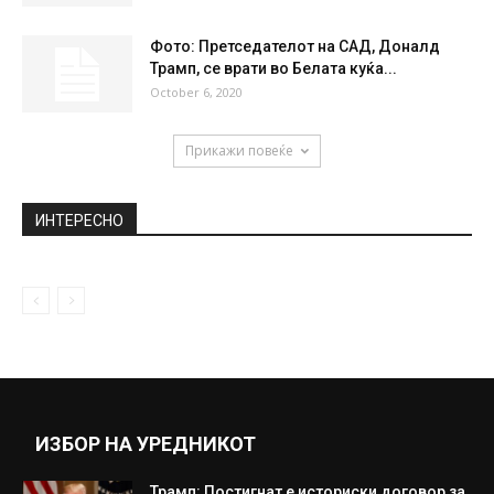
местото негово поставено е...
March 24, 2020
Да не биле српските доктори, Шаќири ќе
останел инвалид
November 6, 2018
СП 2018: Се запали авионот на Саудиска
Арабија, избегната трагедија
June 19, 2018
Фото: Претседателот на САД, Доналд
Трамп, се врати во Белата куќа...
October 6, 2020
Прикажи повеќе
ИНТЕРЕСНО