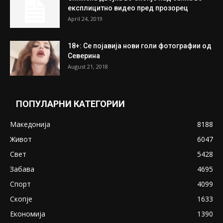
July 31, 2026
ПОПУЛАРНИ ОБЈАВИ
Претседателот на Мадагаскар: СЗО ни
Понуди 20 Милиони Долари Мито ако...
May 20, 2020
Снимена двојка во Скопје над банка во
експлицитно видео пред прозорец
April 24, 2019
18+: Се појавија нови голи фотографии од
Северина
August 21, 2018
ПОПУЛАРНИ КАТЕГОРИИ