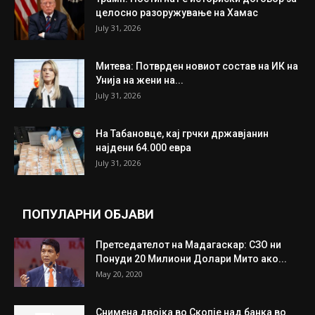
ИЗБОР НА УРЕДНИКОТ
Трамп: Постигнат е историски договор за
целосно разоружување на Хамас
July 31, 2026
Митева: Потврден новиот состав на ИК на
Унија на жени на...
July 31, 2026
На Табановце, кај грчки државјанин
најдени 64.000 евра