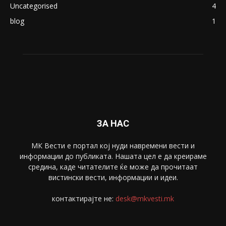
Македонија
8188
Живот
6047
Свет
5428
Забава
4695
Спорт
4099
Скопје
1633
Економија
1390
Uncategorised
4
blog
1