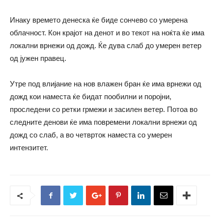
Инаку времето денеска ќе биде сончево со умерена
облачност. Кон крајот на денот и во текот на ноќта ќе има
локални врнежи од дожд. Ќе дува слаб до умерен ветер
од јужен правец.
Утре под влијание на нов влажен бран ќе има врнежи од
дожд кои наместа ќе бидат пообилни и поројни,
проследени со ретки грмежи и засилен ветер. Потоа во
следните денови ќе има повремени локални врнежи од
дожд со слаб, а во четврток наместа со умерен
интензитет.