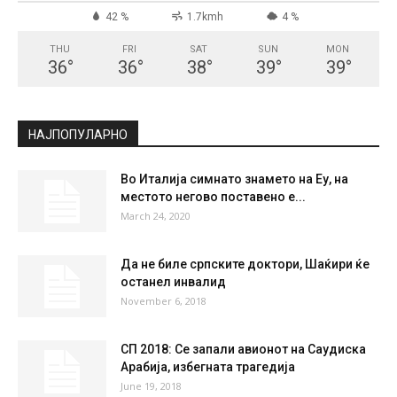
СКОПЈЕ
Clear Sky
°
20.6
°
C
20.6
°
20.6
42 %
1.7kmh
4 %
THU
FRI
SAT
SUN
MON
36
°
36
°
38
°
39
°
39
°
НАЈПОПУЛАРНО
Во Италија симнато знамето на Еу, на