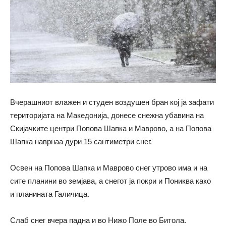
Вчерашниот влажен и студен воздушен бран кој ја зафати
територијата на Македонија, донесе снежна убавина на
Скијачките центри Попова Шапка и Маврово, а на Попова
Шапка наврнаа дури 15 cантиметри снег.
Освен на Попова Шапка и Маврово снег утрово има и на
сите планини во земјава, а снегот ја покри и Пониква како
и планината Галичица.
Слаб снег вчера падна и во Нижо Поле во Битола.